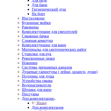
Для биде
Для бани
Гигиенический душ
На борт
Инсталляции
Кухонные мойки
Раковины
Комплектующие для смесителей
Смывные бачки
Сливная арматура
Комплектующие для ванн
Материалы для сантехнических работ
Сушилки для рук
Ревизионные люки
Новинки
Системы дренажных каналов
Душевые гарнитуры ( лейки, шланги, души)
Поддоны для душа
Устройства смыва
Водонагреватели
Шторки для ванн
Писсуары
Доп.комплектация
Назад
Доп.комплектация