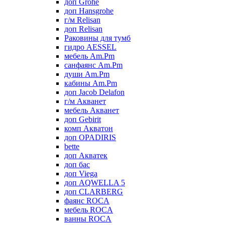
доп Grohe
доп Hansgrohe
г/м Relisan
доп Relisan
Раковины для тумб
гидро AESSEL
мебель Am.Pm
санфаянс Am.Pm
души Am.Pm
кабины Am.Pm
доп Jacob Delafon
г/м Акванет
мебель Акванет
доп Gebirit
комп Акватон
доп OPADIRIS
bette
доп Акватек
доп бас
доп Viega
доп AQWELLA 5
доп CLARBERG
фаянс ROCA
мебель ROCA
ванны ROCA