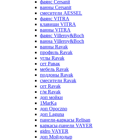
фаянс Cersanit
ванны Cersanit
смесители AESSEL
фаянс VITRA
клавиши VITRA
ванны VITRA
фаянс Villeroy&Boch
ванна Villeroy&Boch
ванны Ravak
профиль Ravak
углы Ravak
сет Равак
мебель Ravak
поддоны Ravak
смесители Ravak
сет Ravak
г/м Ravak
доп мойки
1MarKa
доп Opoczno
доп Laguna
панели-каркасы Relisan
каркасы-панели VAYER
gidro VAYER
доп Мойдодыр