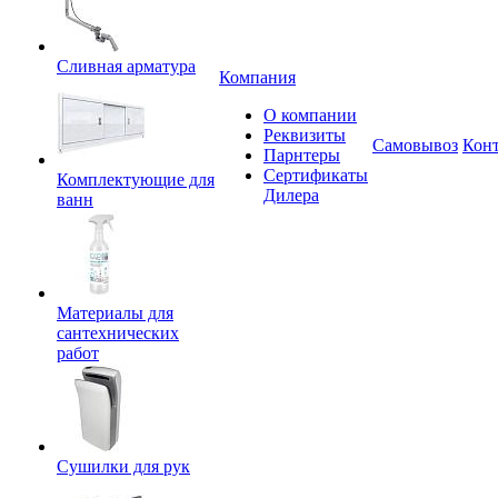
Сливная арматура
Компания
О компании
Реквизиты
Самовывоз
Кон
Парнтеры
Сертификаты
Комплектующие для
Дилера
ванн
Материалы для
сантехнических
работ
Сушилки для рук