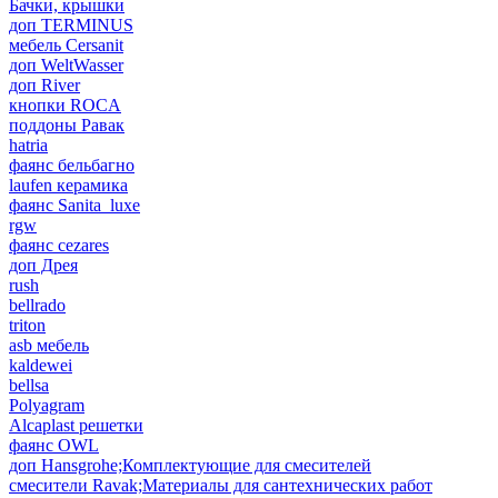
Бачки, крышки
доп TERMINUS
мебель Cersanit
доп WeltWasser
доп River
кнопки ROCA
поддоны Равак
hatria
фаянс бельбагно
laufen керамика
фаянс Sanita_luxe
rgw
фаянс cezares
доп Дрея
rush
bellrado
triton
asb мебель
kaldewei
bellsa
Polyagram
Alcaplast решетки
фаянс OWL
доп Hansgrohe;Комплектующие для смесителей
смесители Ravak;Материалы для сантехнических работ