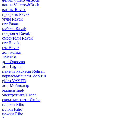
фаянс Villeroy&Boch
ванна Villeroy&Boch
ванны Ravak
профиль Ravak
углы Ravak
сет Равак
мебель Ravak
поддоны Ravak
смесители Ravak
сет Ravak
г/м Ravak
доп мойки
1MarKa
доп Opoczno
доп Laguna
панели-каркасы Relisan
каркасы-панели VAYER
gidro VAYER
доп Мойдодыр
экраны мдф
электроника Grohe
скрытые части Grohe
панели Riho
ручки Riho
ножки Riho