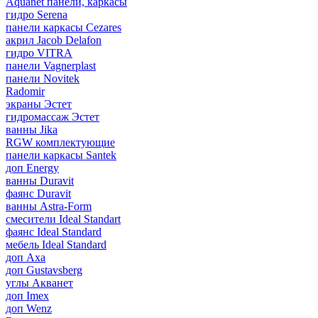
Aquanet панели, каркасы
гидро Serena
панели каркасы Cezares
акрил Jacob Delafon
гидро VITRA
панели Vagnerplast
панели Novitek
Radomir
экраны Эстет
гидромассаж Эстет
ванны Jika
RGW комплектующие
панели каркасы Santek
доп Energy
ванны Duravit
фаянс Duravit
ванны Astra-Form
смесители Ideal Standart
фаянс Ideal Standard
мебель Ideal Standard
доп Axa
доп Gustavsberg
углы Акванет
доп Imex
доп Wenz