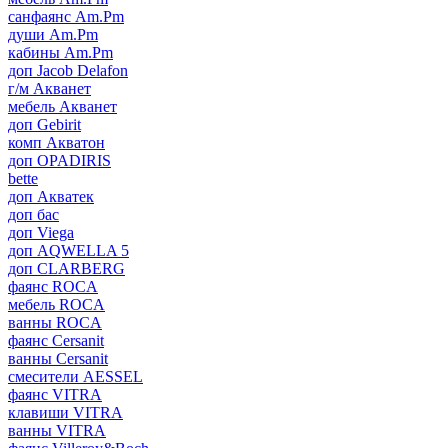
санфаянс Am.Pm
души Am.Pm
кабины Am.Pm
доп Jacob Delafon
г/м Акванет
мебель Акванет
доп Gebirit
комп Акватон
доп OPADIRIS
bette
доп Акватек
доп бас
доп Viega
доп AQWELLA 5
доп CLARBERG
фаянс ROCA
мебель ROCA
ванны ROCA
фаянс Cersanit
ванны Cersanit
смесители AESSEL
фаянс VITRA
клавиши VITRA
ванны VITRA