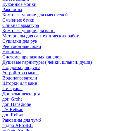
Кухонные мойки
Раковины
Комплектующие для смесителей
Смывные бачки
Сливная арматура
Комплектующие для ванн
Материалы для сантехнических работ
Сушилки для рук
Ревизионные люки
Новинки
Системы дренажных каналов
Душевые гарнитуры ( лейки, шланги, души)
Поддоны для душа
Устройства смыва
Водонагреватели
Шторки для ванн
Писсуары
Доп.комплектация
доп Grohe
доп Hansgrohe
г/м Relisan
доп Relisan
Раковины для тумб
гидро AESSEL
мебель Am.Pm