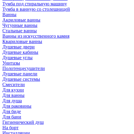
Тумба под стиральную машину
Тумба в ванную со столешницей
Ванны
Акриловые ванны
Чугунные ванны
Стальные ванны
Ванны из искусственного камня
Квариловые ванны
Душевые двери
Душевые кабины
Душевые углы
Унитазы
Полотенцесушители
Душевые панели
Душевые системы
Смесители
Для кухни
Для ванны
Для душа
Для раковины
Для биде
Для бани
Гигиенический душ
На борт
Инсталляции