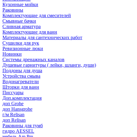
Кухонные мойки
Раковины
Комплектующие для смесителей
Смывные бачки
Сливная арматура
Комплектующие для ванн
Материалы для сантехнических работ
Сушилки для рук
Ревизионные люки
Новинки
Системы дренажных каналов
Душевые гарнитуры ( лейки, шланги, души)
Поддоны для душа
Устройства смыва
Водонагреватели
Шторки для ванн
Писсуары
Доп.комплектация
доп Grohe
доп Hansgrohe
г/м Relisan
доп Relisan
Раковины для тумб
гидро AESSEL
мебель Am.Pm