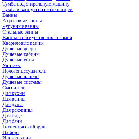
Тумба под стиральную машину
Тумба в ванную со столешницей
Ванны
Акриловые ванны
Чугунные ванны
Стальные ванны
Ванны из искусственного камня
Квариловые ванны
Душевые двери
Душевые кабины
Душевые углы
Унитазы
Полотенцесушители
Душевые панели
Душевые системы
Смесители
Для кухни
Для ванны
Для душа
Для раковины
Для биде
Для бани
Гигиенический душ
На борт
Инсталляции