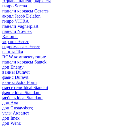
Aquanet панели, каркасы
гидро Serena
панели каркасы Cezares
акрил Jacob Delafon
гидро VITRA
панели Vagnerplast
панели Novitek
Radomir
экраны Эстет
гидромассаж Эстет
ванны Jika
RGW комплектующие
панели каркасы Santek
доп Energy
ванны Duravit
фаянс Duravit
ванны Astra-Form
смесители Ideal Standart
фаянс Ideal Standard
мебель Ideal Standard
доп Axa
доп Gustavsberg
углы Акванет
доп Imex
доп Wenz