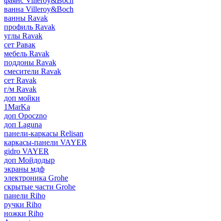
фаянс Villeroy&Boch
ванна Villeroy&Boch
ванны Ravak
профиль Ravak
углы Ravak
сет Равак
мебель Ravak
поддоны Ravak
смесители Ravak
сет Ravak
г/м Ravak
доп мойки
1MarKa
доп Opoczno
доп Laguna
панели-каркасы Relisan
каркасы-панели VAYER
gidro VAYER
доп Мойдодыр
экраны мдф
электроника Grohe
скрытые части Grohe
панели Riho
ручки Riho
ножки Riho