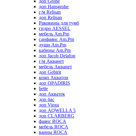
доп Grohe
доп Hansgrohe
г/м Relisan
доп Relisan
Раковины для тумб
гидро AESSEL
мебель Am.Pm
санфаянс Am.Pm
души Am.Pm
кабины Am.Pm
доп Jacob Delafon
г/м Акванет
мебель Акванет
доп Gebirit
комп Акватон
доп OPADIRIS
bette
доп Акватек
доп бас
доп Viega
доп AQWELLA 5
доп CLARBERG
фаянс ROCA
мебель ROCA
ванны ROCA