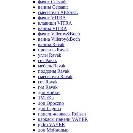
фаянс Cersanit
ванны Cersanit
смесители AESSEL
фаянс VITRA
клавиши VITRA
ванны VITRA
фаянс Villeroy&Boch
ванна Villeroy&Boch
ванны Ravak
профиль Ravak
углы Ravak
сет Равак
мебель Ravak
поддоны Ravak
смесители Ravak
сет Ravak
г/м Ravak
доп мойки
1MarKa
доп Opoczno
доп Laguna
панели-каркасы Relisan
каркасы-панели VAYER
gidro VAYER
доп Мойдодыр