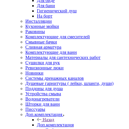
Для биде
Для бани
Гигиенический душ
На борт
Инсталляции
Кухонные мойки
Раковины
Комплектующие для смесителей
Смывные бачки
Сливная арматура
Комплектующие для ванн
Материалы для сантехнических работ
Сушилки для рук
Ревизионные люки
Новинки
Системы дренажных каналов
Душевые гарнитуры ( лейки, шланги, души)
Поддоны для душа
Устройства смыва
Водонагреватели
Шторки для ванн
Писсуары
Доп.комплектация
Назад
Доп.комплектация