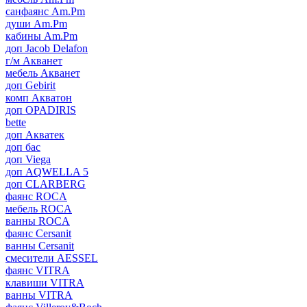
санфаянс Am.Pm
души Am.Pm
кабины Am.Pm
доп Jacob Delafon
г/м Акванет
мебель Акванет
доп Gebirit
комп Акватон
доп OPADIRIS
bette
доп Акватек
доп бас
доп Viega
доп AQWELLA 5
доп CLARBERG
фаянс ROCA
мебель ROCA
ванны ROCA
фаянс Cersanit
ванны Cersanit
смесители AESSEL
фаянс VITRA
клавиши VITRA
ванны VITRA