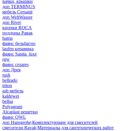
Бачки, крышки
доп TERMINUS
мебель Cersanit
доп WeltWasser
доп River
кнопки ROCA
поддоны Равак
hatria
фаянс бельбагно
laufen керамика
фаянс Sanita_luxe
rgw
фаянс cezares
доп Дрея
rush
bellrado
triton
asb мебель
kaldewei
bellsa
Polyagram
Alcaplast решетки
фаянс OWL
доп Hansgrohe;Комплектующие для смесителей
смесители Ravak;Материалы для сантехнических работ