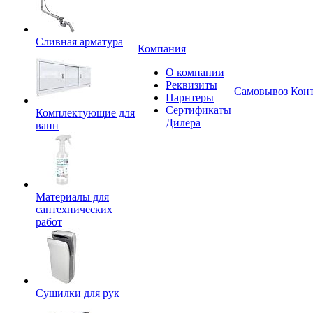
Сливная арматура
Компания
О компании
Реквизиты
Самовывоз
Кон
Парнтеры
Сертификаты
Комплектующие для
Дилера
ванн
Материалы для
сантехнических
работ
Сушилки для рук