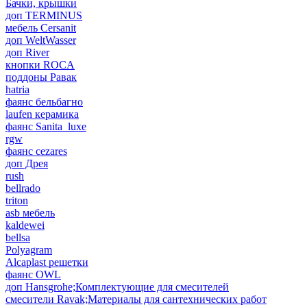
Бачки, крышки
доп TERMINUS
мебель Cersanit
доп WeltWasser
доп River
кнопки ROCA
поддоны Равак
hatria
фаянс бельбагно
laufen керамика
фаянс Sanita_luxe
rgw
фаянс cezares
доп Дрея
rush
bellrado
triton
asb мебель
kaldewei
bellsa
Polyagram
Alcaplast решетки
фаянс OWL
доп Hansgrohe;Комплектующие для смесителей
смесители Ravak;Материалы для сантехнических работ