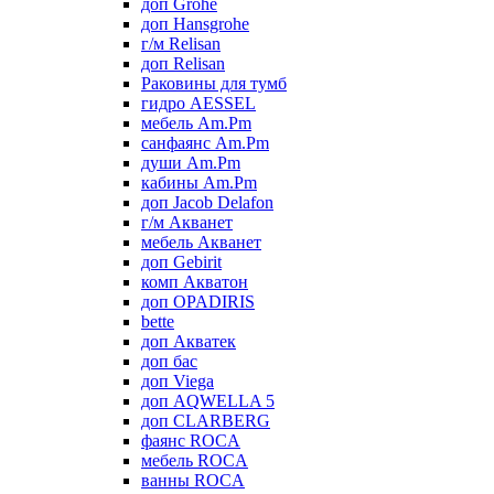
доп Grohe
доп Hansgrohe
г/м Relisan
доп Relisan
Раковины для тумб
гидро AESSEL
мебель Am.Pm
санфаянс Am.Pm
души Am.Pm
кабины Am.Pm
доп Jacob Delafon
г/м Акванет
мебель Акванет
доп Gebirit
комп Акватон
доп OPADIRIS
bette
доп Акватек
доп бас
доп Viega
доп AQWELLA 5
доп CLARBERG
фаянс ROCA
мебель ROCA
ванны ROCA