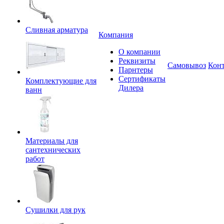
Сливная арматура
Компания
О компании
Реквизиты
Самовывоз
Кон
Парнтеры
Сертификаты
Комплектующие для
Дилера
ванн
Материалы для
сантехнических
работ
Сушилки для рук