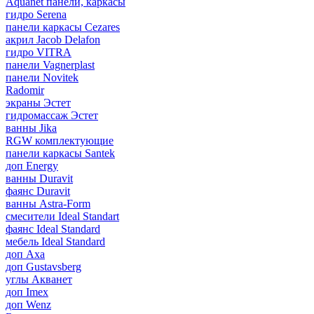
Aquanet панели, каркасы
гидро Serena
панели каркасы Cezares
акрил Jacob Delafon
гидро VITRA
панели Vagnerplast
панели Novitek
Radomir
экраны Эстет
гидромассаж Эстет
ванны Jika
RGW комплектующие
панели каркасы Santek
доп Energy
ванны Duravit
фаянс Duravit
ванны Astra-Form
смесители Ideal Standart
фаянс Ideal Standard
мебель Ideal Standard
доп Axa
доп Gustavsberg
углы Акванет
доп Imex
доп Wenz