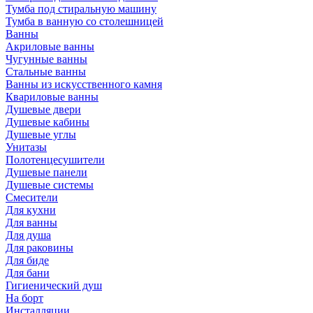
Тумба под стиральную машину
Тумба в ванную со столешницей
Ванны
Акриловые ванны
Чугунные ванны
Стальные ванны
Ванны из искусственного камня
Квариловые ванны
Душевые двери
Душевые кабины
Душевые углы
Унитазы
Полотенцесушители
Душевые панели
Душевые системы
Смесители
Для кухни
Для ванны
Для душа
Для раковины
Для биде
Для бани
Гигиенический душ
На борт
Инсталляции