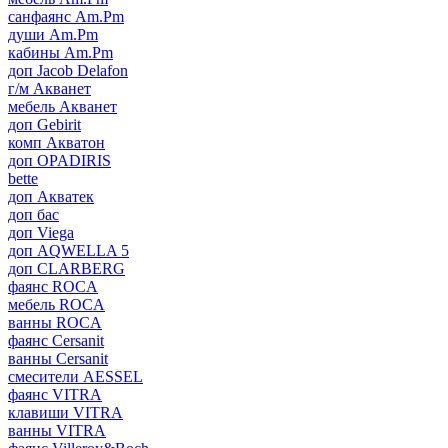
санфаянс Am.Pm
души Am.Pm
кабины Am.Pm
доп Jacob Delafon
г/м Акванет
мебель Акванет
доп Gebirit
комп Акватон
доп OPADIRIS
bette
доп Акватек
доп бас
доп Viega
доп AQWELLA 5
доп CLARBERG
фаянс ROCA
мебель ROCA
ванны ROCA
фаянс Cersanit
ванны Cersanit
смесители AESSEL
фаянс VITRA
клавиши VITRA
ванны VITRA