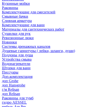
Кухонные мойки
Раковины
Комплектующие для смесителей
Смывные бачки
Сливная арматура
Комплектующие для ванн
Материалы для сантехнических работ
Сушилки для рук
Ревизионные люки
Новинки
Системы дренажных каналов
Душевые гарнитуры ( лейки, шланги, души)
Поддоны для душа
Устройства смыва
Водонагреватели
Шторки для ванн
Писсуары
Доп.комплектация
доп Grohe
доп Hansgrohe
г/м Relisan
доп Relisan
Раковины для тумб
гидро AESSEL
мебель Am.Pm