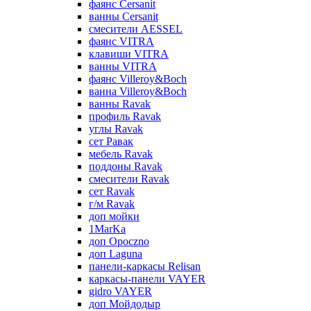
фаянс Cersanit
ванны Cersanit
смесители AESSEL
фаянс VITRA
клавиши VITRA
ванны VITRA
фаянс Villeroy&Boch
ванна Villeroy&Boch
ванны Ravak
профиль Ravak
углы Ravak
сет Равак
мебель Ravak
поддоны Ravak
смесители Ravak
сет Ravak
г/м Ravak
доп мойки
1MarKa
доп Opoczno
доп Laguna
панели-каркасы Relisan
каркасы-панели VAYER
gidro VAYER
доп Мойдодыр