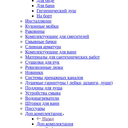
Для биде
Для бани
Гигиенический душ
На борт
Инсталляции
Кухонные мойки
Раковины
Комплектующие для смесителей
Смывные бачки
Сливная арматура
Комплектующие для ванн
Материалы для сантехнических работ
Сушилки для рук
Ревизионные люки
Новинки
Системы дренажных каналов
Душевые гарнитуры ( лейки, шланги, души)
Поддоны для душа
Устройства смыва
Водонагреватели
Шторки для ванн
Писсуары
Доп.комплектация
Назад
Доп.комплектация