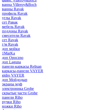
фаянс Villeroy&Boch
ванна Villeroy&Boch
ванны Ravak
профиль Ravak
углы Ravak
сет Равак
мебель Ravak
поддоны Ravak
смесители Ravak
сет Ravak
г/м Ravak
доп мойки
1MarKa
доп Opoczno
доп Laguna
панели-каркасы Relisan
каркасы-панели VAYER
gidro VAYER
доп Мойдодыр
экраны мдф
электроника Grohe
скрытые части Grohe
панели Riho
ручки Riho
ножки Riho