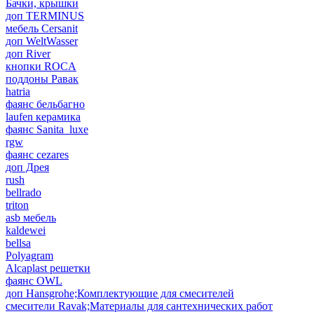
Бачки, крышки
доп TERMINUS
мебель Cersanit
доп WeltWasser
доп River
кнопки ROCA
поддоны Равак
hatria
фаянс бельбагно
laufen керамика
фаянс Sanita_luxe
rgw
фаянс cezares
доп Дрея
rush
bellrado
triton
asb мебель
kaldewei
bellsa
Polyagram
Alcaplast решетки
фаянс OWL
доп Hansgrohe;Комплектующие для смесителей
смесители Ravak;Материалы для сантехнических работ