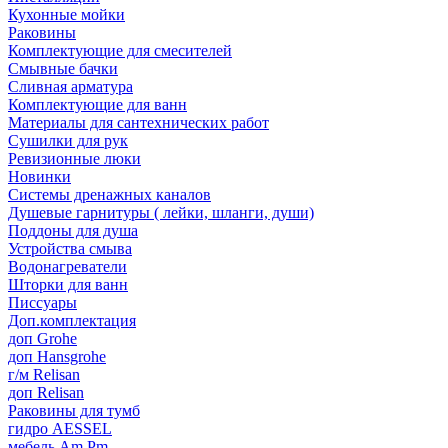
Кухонные мойки
Раковины
Комплектующие для смесителей
Смывные бачки
Сливная арматура
Комплектующие для ванн
Материалы для сантехнических работ
Сушилки для рук
Ревизионные люки
Новинки
Системы дренажных каналов
Душевые гарнитуры ( лейки, шланги, души)
Поддоны для душа
Устройства смыва
Водонагреватели
Шторки для ванн
Писсуары
Доп.комплектация
доп Grohe
доп Hansgrohe
г/м Relisan
доп Relisan
Раковины для тумб
гидро AESSEL
мебель Am.Pm