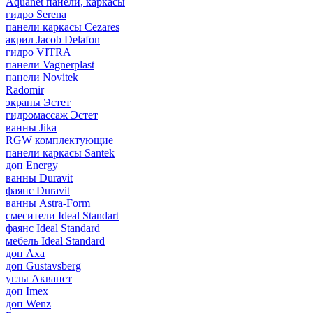
Aquanet панели, каркасы
гидро Serena
панели каркасы Cezares
акрил Jacob Delafon
гидро VITRA
панели Vagnerplast
панели Novitek
Radomir
экраны Эстет
гидромассаж Эстет
ванны Jika
RGW комплектующие
панели каркасы Santek
доп Energy
ванны Duravit
фаянс Duravit
ванны Astra-Form
смесители Ideal Standart
фаянс Ideal Standard
мебель Ideal Standard
доп Axa
доп Gustavsberg
углы Акванет
доп Imex
доп Wenz