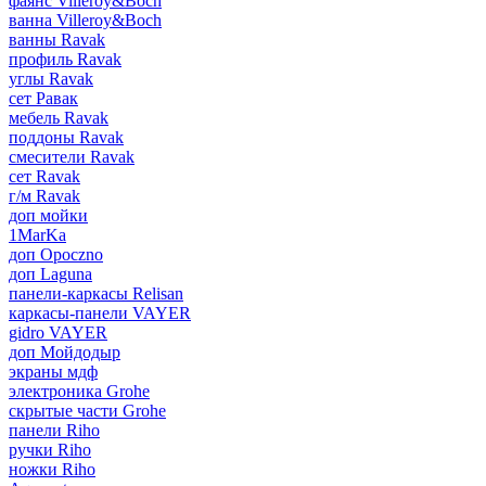
фаянс Villeroy&Boch
ванна Villeroy&Boch
ванны Ravak
профиль Ravak
углы Ravak
сет Равак
мебель Ravak
поддоны Ravak
смесители Ravak
сет Ravak
г/м Ravak
доп мойки
1MarKa
доп Opoczno
доп Laguna
панели-каркасы Relisan
каркасы-панели VAYER
gidro VAYER
доп Мойдодыр
экраны мдф
электроника Grohe
скрытые части Grohe
панели Riho
ручки Riho
ножки Riho