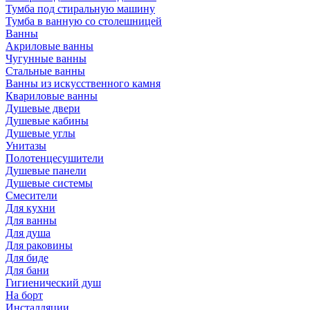
Тумба под стиральную машину
Тумба в ванную со столешницей
Ванны
Акриловые ванны
Чугунные ванны
Стальные ванны
Ванны из искусственного камня
Квариловые ванны
Душевые двери
Душевые кабины
Душевые углы
Унитазы
Полотенцесушители
Душевые панели
Душевые системы
Смесители
Для кухни
Для ванны
Для душа
Для раковины
Для биде
Для бани
Гигиенический душ
На борт
Инсталляции