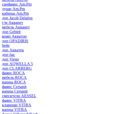
санфаянс Am.Pm
души Am.Pm
кабины Am.Pm
доп Jacob Delafon
г/м Акванет
мебель Акванет
доп Gebirit
комп Акватон
доп OPADIRIS
bette
доп Акватек
доп бас
доп Viega
доп AQWELLA 5
доп CLARBERG
фаянс ROCA
мебель ROCA
ванны ROCA
фаянс Cersanit
ванны Cersanit
смесители AESSEL
фаянс VITRA
клавиши VITRA
ванны VITRA