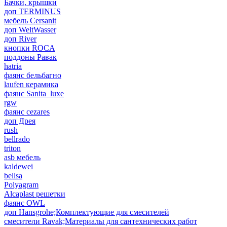
Бачки, крышки
доп TERMINUS
мебель Cersanit
доп WeltWasser
доп River
кнопки ROCA
поддоны Равак
hatria
фаянс бельбагно
laufen керамика
фаянс Sanita_luxe
rgw
фаянс cezares
доп Дрея
rush
bellrado
triton
asb мебель
kaldewei
bellsa
Polyagram
Alcaplast решетки
фаянс OWL
доп Hansgrohe;Комплектующие для смесителей
смесители Ravak;Материалы для сантехнических работ