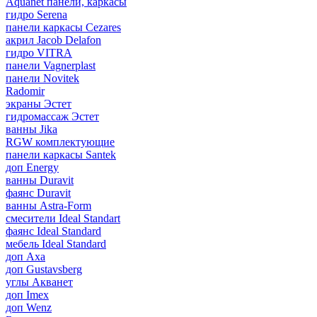
Aquanet панели, каркасы
гидро Serena
панели каркасы Cezares
акрил Jacob Delafon
гидро VITRA
панели Vagnerplast
панели Novitek
Radomir
экраны Эстет
гидромассаж Эстет
ванны Jika
RGW комплектующие
панели каркасы Santek
доп Energy
ванны Duravit
фаянс Duravit
ванны Astra-Form
смесители Ideal Standart
фаянс Ideal Standard
мебель Ideal Standard
доп Axa
доп Gustavsberg
углы Акванет
доп Imex
доп Wenz