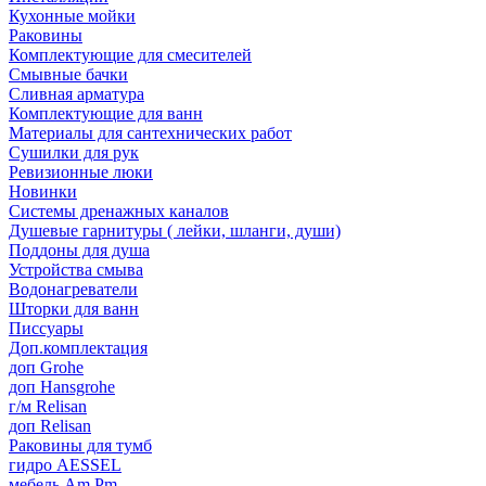
Кухонные мойки
Раковины
Комплектующие для смесителей
Смывные бачки
Сливная арматура
Комплектующие для ванн
Материалы для сантехнических работ
Сушилки для рук
Ревизионные люки
Новинки
Системы дренажных каналов
Душевые гарнитуры ( лейки, шланги, души)
Поддоны для душа
Устройства смыва
Водонагреватели
Шторки для ванн
Писсуары
Доп.комплектация
доп Grohe
доп Hansgrohe
г/м Relisan
доп Relisan
Раковины для тумб
гидро AESSEL
мебель Am.Pm