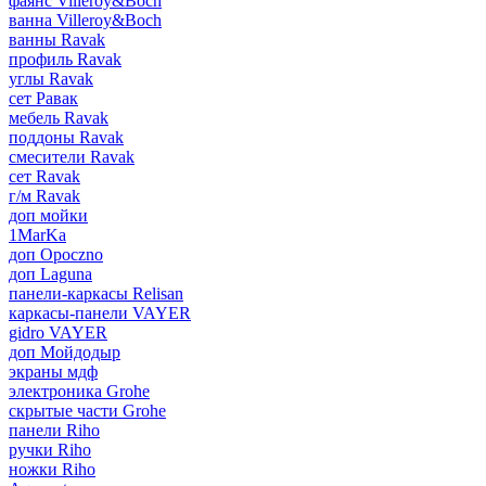
фаянс Villeroy&Boch
ванна Villeroy&Boch
ванны Ravak
профиль Ravak
углы Ravak
сет Равак
мебель Ravak
поддоны Ravak
смесители Ravak
сет Ravak
г/м Ravak
доп мойки
1MarKa
доп Opoczno
доп Laguna
панели-каркасы Relisan
каркасы-панели VAYER
gidro VAYER
доп Мойдодыр
экраны мдф
электроника Grohe
скрытые части Grohe
панели Riho
ручки Riho
ножки Riho