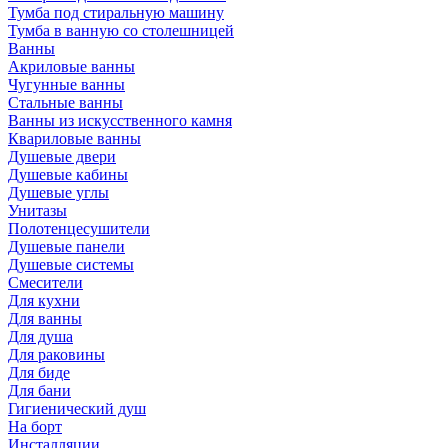
Тумба под стиральную машину
Тумба в ванную со столешницей
Ванны
Акриловые ванны
Чугунные ванны
Стальные ванны
Ванны из искусственного камня
Квариловые ванны
Душевые двери
Душевые кабины
Душевые углы
Унитазы
Полотенцесушители
Душевые панели
Душевые системы
Смесители
Для кухни
Для ванны
Для душа
Для раковины
Для биде
Для бани
Гигиенический душ
На борт
Инсталляции