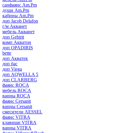
санфаянс Am.Pm
души Am.Pm
кабины Am.Pm
доп Jacob Delafon
г/м Акванет
мебель Акванет
доп Gebirit
комп Акватон
доп OPADIRIS
bette
доп Акватек
доп бас
доп Viega
доп AQWELLA 5
доп CLARBERG
фаянс ROCA
мебель ROCA
ванны ROCA
фаянс Cersanit
ванны Cersanit
смесители AESSEL
фаянс VITRA
клавиши VITRA
ванны VITRA