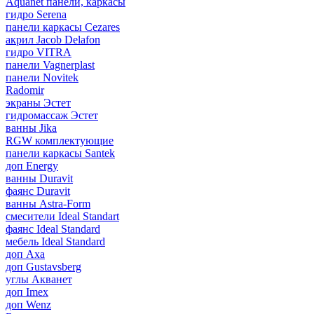
Aquanet панели, каркасы
гидро Serena
панели каркасы Cezares
акрил Jacob Delafon
гидро VITRA
панели Vagnerplast
панели Novitek
Radomir
экраны Эстет
гидромассаж Эстет
ванны Jika
RGW комплектующие
панели каркасы Santek
доп Energy
ванны Duravit
фаянс Duravit
ванны Astra-Form
смесители Ideal Standart
фаянс Ideal Standard
мебель Ideal Standard
доп Axa
доп Gustavsberg
углы Акванет
доп Imex
доп Wenz