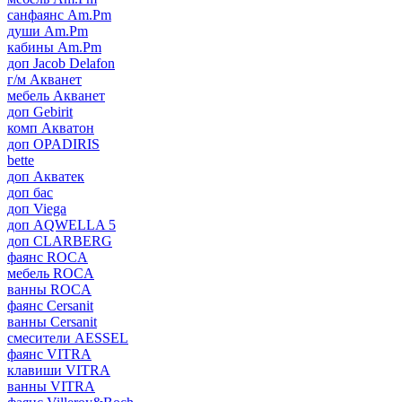
санфаянс Am.Pm
души Am.Pm
кабины Am.Pm
доп Jacob Delafon
г/м Акванет
мебель Акванет
доп Gebirit
комп Акватон
доп OPADIRIS
bette
доп Акватек
доп бас
доп Viega
доп AQWELLA 5
доп CLARBERG
фаянс ROCA
мебель ROCA
ванны ROCA
фаянс Cersanit
ванны Cersanit
смесители AESSEL
фаянс VITRA
клавиши VITRA
ванны VITRA