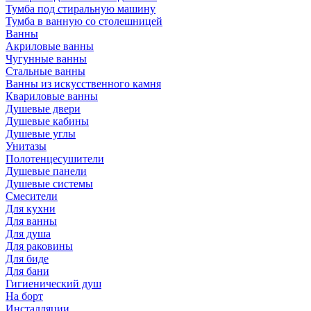
Тумба под стиральную машину
Тумба в ванную со столешницей
Ванны
Акриловые ванны
Чугунные ванны
Стальные ванны
Ванны из искусственного камня
Квариловые ванны
Душевые двери
Душевые кабины
Душевые углы
Унитазы
Полотенцесушители
Душевые панели
Душевые системы
Смесители
Для кухни
Для ванны
Для душа
Для раковины
Для биде
Для бани
Гигиенический душ
На борт
Инсталляции