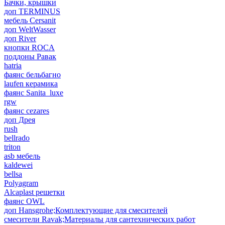
Бачки, крышки
доп TERMINUS
мебель Cersanit
доп WeltWasser
доп River
кнопки ROCA
поддоны Равак
hatria
фаянс бельбагно
laufen керамика
фаянс Sanita_luxe
rgw
фаянс cezares
доп Дрея
rush
bellrado
triton
asb мебель
kaldewei
bellsa
Polyagram
Alcaplast решетки
фаянс OWL
доп Hansgrohe;Комплектующие для смесителей
смесители Ravak;Материалы для сантехнических работ