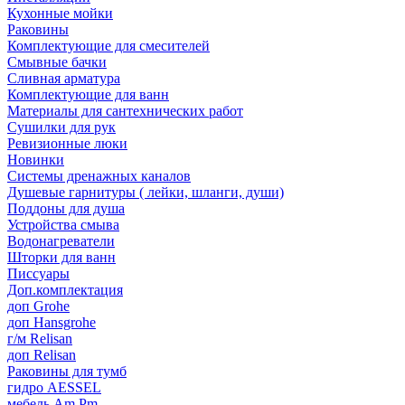
Кухонные мойки
Раковины
Комплектующие для смесителей
Смывные бачки
Сливная арматура
Комплектующие для ванн
Материалы для сантехнических работ
Сушилки для рук
Ревизионные люки
Новинки
Системы дренажных каналов
Душевые гарнитуры ( лейки, шланги, души)
Поддоны для душа
Устройства смыва
Водонагреватели
Шторки для ванн
Писсуары
Доп.комплектация
доп Grohe
доп Hansgrohe
г/м Relisan
доп Relisan
Раковины для тумб
гидро AESSEL
мебель Am.Pm