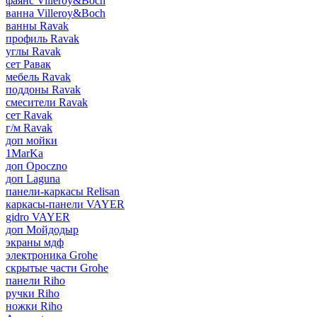
фаянс Villeroy&Boch
ванна Villeroy&Boch
ванны Ravak
профиль Ravak
углы Ravak
сет Равак
мебель Ravak
поддоны Ravak
смесители Ravak
сет Ravak
г/м Ravak
доп мойки
1MarKa
доп Opoczno
доп Laguna
панели-каркасы Relisan
каркасы-панели VAYER
gidro VAYER
доп Мойдодыр
экраны мдф
электроника Grohe
скрытые части Grohe
панели Riho
ручки Riho
ножки Riho