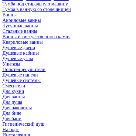
Тумба под стиральную машину
Тумба в ванную со столешницей
Ванны
Акриловые ванны
Чугунные ванны
Стальные ванны
Ванны из искусственного камня
Квариловые ванны
Душевые двери
Душевые кабины
Душевые углы
Унитазы
Полотенцесушители
Душевые панели
Душевые системы
Смесители
Для кухни
Для ванны
Для душа
Для раковины
Для биде
Для бани
Гигиенический душ
На борт
Инсталляции