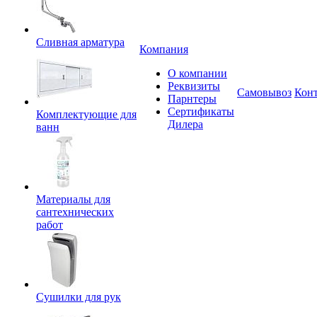
Сливная арматура
Компания
О компании
Реквизиты
Самовывоз
Кон
Парнтеры
Сертификаты
Комплектующие для
Дилера
ванн
Материалы для
сантехнических
работ
Сушилки для рук