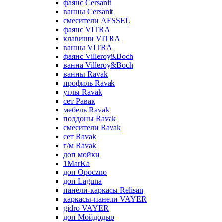
фаянс Cersanit
ванны Cersanit
смесители AESSEL
фаянс VITRA
клавиши VITRA
ванны VITRA
фаянс Villeroy&Boch
ванна Villeroy&Boch
ванны Ravak
профиль Ravak
углы Ravak
сет Равак
мебель Ravak
поддоны Ravak
смесители Ravak
сет Ravak
г/м Ravak
доп мойки
1MarKa
доп Opoczno
доп Laguna
панели-каркасы Relisan
каркасы-панели VAYER
gidro VAYER
доп Мойдодыр