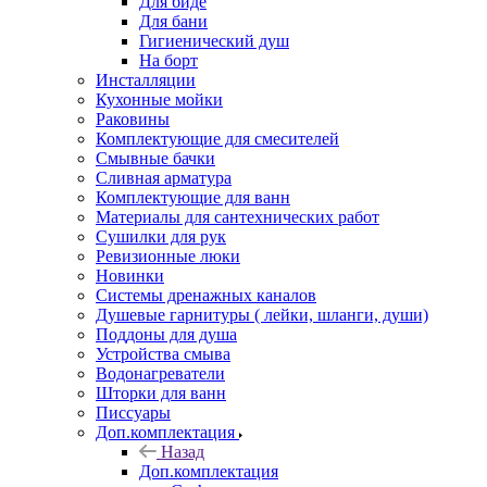
Для биде
Для бани
Гигиенический душ
На борт
Инсталляции
Кухонные мойки
Раковины
Комплектующие для смесителей
Смывные бачки
Сливная арматура
Комплектующие для ванн
Материалы для сантехнических работ
Сушилки для рук
Ревизионные люки
Новинки
Системы дренажных каналов
Душевые гарнитуры ( лейки, шланги, души)
Поддоны для душа
Устройства смыва
Водонагреватели
Шторки для ванн
Писсуары
Доп.комплектация
Назад
Доп.комплектация