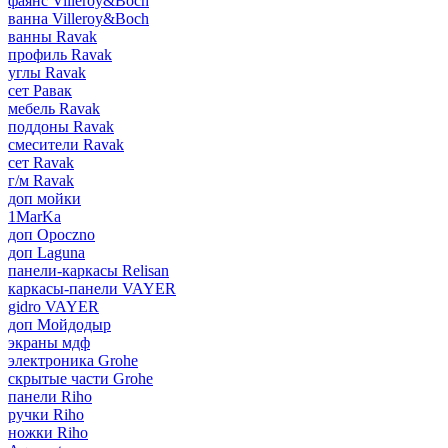
фаянс Villeroy&Boch
ванна Villeroy&Boch
ванны Ravak
профиль Ravak
углы Ravak
сет Равак
мебель Ravak
поддоны Ravak
смесители Ravak
сет Ravak
г/м Ravak
доп мойки
1MarKa
доп Opoczno
доп Laguna
панели-каркасы Relisan
каркасы-панели VAYER
gidro VAYER
доп Мойдодыр
экраны мдф
электроника Grohe
скрытые части Grohe
панели Riho
ручки Riho
ножки Riho