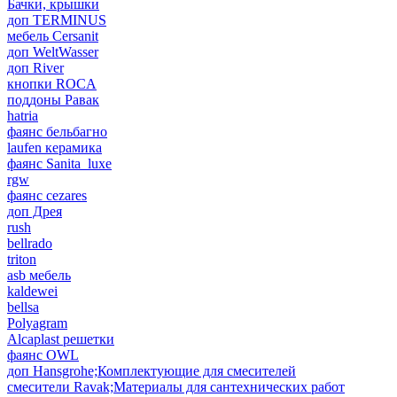
Бачки, крышки
доп TERMINUS
мебель Cersanit
доп WeltWasser
доп River
кнопки ROCA
поддоны Равак
hatria
фаянс бельбагно
laufen керамика
фаянс Sanita_luxe
rgw
фаянс cezares
доп Дрея
rush
bellrado
triton
asb мебель
kaldewei
bellsa
Polyagram
Alcaplast решетки
фаянс OWL
доп Hansgrohe;Комплектующие для смесителей
смесители Ravak;Материалы для сантехнических работ