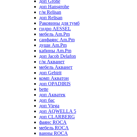
доп Grohe
доп Hansgrohe
г/м Relisan
доп Relisan
Раковины для тумб
гидро AESSEL
мебель Am.Pm
санфаянс Am.Pm
души Am.Pm
кабины Am.Pm
доп Jacob Delafon
г/м Акванет
мебель Акванет
доп Gebirit
комп Акватон
доп OPADIRIS
bette
доп Акватек
доп бас
доп Viega
доп AQWELLA 5
доп CLARBERG
фаянс ROCA
мебель ROCA
ванны ROCA