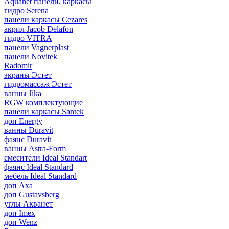
Aquanet панели, каркасы
гидро Serena
панели каркасы Cezares
акрил Jacob Delafon
гидро VITRA
панели Vagnerplast
панели Novitek
Radomir
экраны Эстет
гидромассаж Эстет
ванны Jika
RGW комплектующие
панели каркасы Santek
доп Energy
ванны Duravit
фаянс Duravit
ванны Astra-Form
смесители Ideal Standart
фаянс Ideal Standard
мебель Ideal Standard
доп Axa
доп Gustavsberg
углы Акванет
доп Imex
доп Wenz