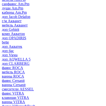
санфаянс Am.Pm
души Am.Pm
кабины Am.Pm
доп Jacob Delafon
г/м Акванет
мебель Акванет
доп Gebirit
комп Акватон
доп OPADIRIS
bette
доп Акватек
доп бас
доп Viega
доп AQWELLA 5
доп CLARBERG
фаянс ROCA
мебель ROCA
ванны ROCA
фаянс Cersanit
ванны Cersanit
смесители AESSEL
фаянс VITRA
клавиши VITRA
ванны VITRA