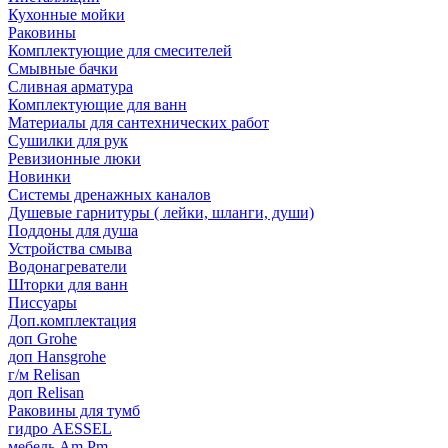
Кухонные мойки
Раковины
Комплектующие для смесителей
Смывные бачки
Сливная арматура
Комплектующие для ванн
Материалы для сантехнических работ
Сушилки для рук
Ревизионные люки
Новинки
Системы дренажных каналов
Душевые гарнитуры ( лейки, шланги, души)
Поддоны для душа
Устройства смыва
Водонагреватели
Шторки для ванн
Писсуары
Доп.комплектация
доп Grohe
доп Hansgrohe
г/м Relisan
доп Relisan
Раковины для тумб
гидро AESSEL
мебель Am.Pm