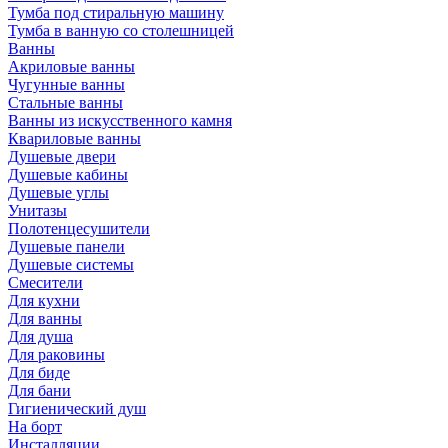
Тумба под стиральную машину
Тумба в ванную со столешницей
Ванны
Акриловые ванны
Чугунные ванны
Стальные ванны
Ванны из искусственного камня
Квариловые ванны
Душевые двери
Душевые кабины
Душевые углы
Унитазы
Полотенцесушители
Душевые панели
Душевые системы
Смесители
Для кухни
Для ванны
Для душа
Для раковины
Для биде
Для бани
Гигиенический душ
На борт
Инсталляции