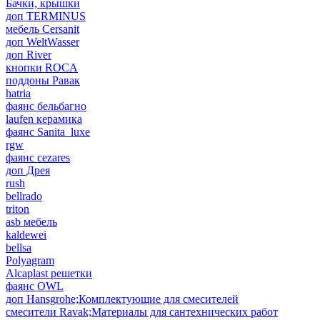
Бачки, крышки
доп TERMINUS
мебель Cersanit
доп WeltWasser
доп River
кнопки ROCA
поддоны Равак
hatria
фаянс бельбагно
laufen керамика
фаянс Sanita_luxe
rgw
фаянс cezares
доп Дрея
rush
bellrado
triton
asb мебель
kaldewei
bellsa
Polyagram
Alcaplast решетки
фаянс OWL
доп Hansgrohe;Комплектующие для смесителей
смесители Ravak;Материалы для сантехнических работ