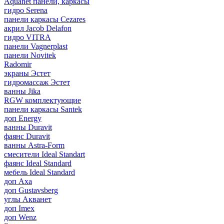
Aquanet панели, каркасы
гидро Serena
панели каркасы Cezares
акрил Jacob Delafon
гидро VITRA
панели Vagnerplast
панели Novitek
Radomir
экраны Эстет
гидромассаж Эстет
ванны Jika
RGW комплектующие
панели каркасы Santek
доп Energy
ванны Duravit
фаянс Duravit
ванны Astra-Form
смесители Ideal Standart
фаянс Ideal Standard
мебель Ideal Standard
доп Axa
доп Gustavsberg
углы Акванет
доп Imex
доп Wenz