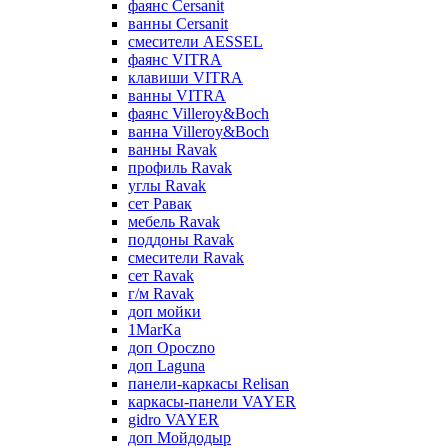
фаянс Cersanit
ванны Cersanit
смесители AESSEL
фаянс VITRA
клавиши VITRA
ванны VITRA
фаянс Villeroy&Boch
ванна Villeroy&Boch
ванны Ravak
профиль Ravak
углы Ravak
сет Равак
мебель Ravak
поддоны Ravak
смесители Ravak
сет Ravak
г/м Ravak
доп мойки
1MarKa
доп Opoczno
доп Laguna
панели-каркасы Relisan
каркасы-панели VAYER
gidro VAYER
доп Мойдодыр