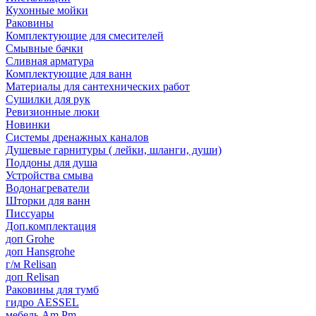
Кухонные мойки
Раковины
Комплектующие для смесителей
Смывные бачки
Сливная арматура
Комплектующие для ванн
Материалы для сантехнических работ
Сушилки для рук
Ревизионные люки
Новинки
Системы дренажных каналов
Душевые гарнитуры ( лейки, шланги, души)
Поддоны для душа
Устройства смыва
Водонагреватели
Шторки для ванн
Писсуары
Доп.комплектация
доп Grohe
доп Hansgrohe
г/м Relisan
доп Relisan
Раковины для тумб
гидро AESSEL
мебель Am.Pm