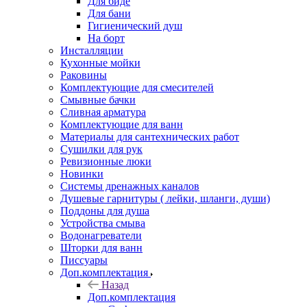
Для биде
Для бани
Гигиенический душ
На борт
Инсталляции
Кухонные мойки
Раковины
Комплектующие для смесителей
Смывные бачки
Сливная арматура
Комплектующие для ванн
Материалы для сантехнических работ
Сушилки для рук
Ревизионные люки
Новинки
Системы дренажных каналов
Душевые гарнитуры ( лейки, шланги, души)
Поддоны для душа
Устройства смыва
Водонагреватели
Шторки для ванн
Писсуары
Доп.комплектация
Назад
Доп.комплектация