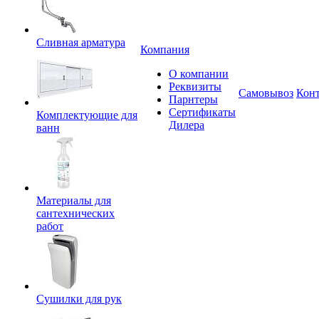
Сливная арматура
Компания
О компании
Реквизиты
Самовывоз
Кон
Парнтеры
Сертификаты
Комплектующие для
Дилера
ванн
Материалы для
сантехнических
работ
Сушилки для рук