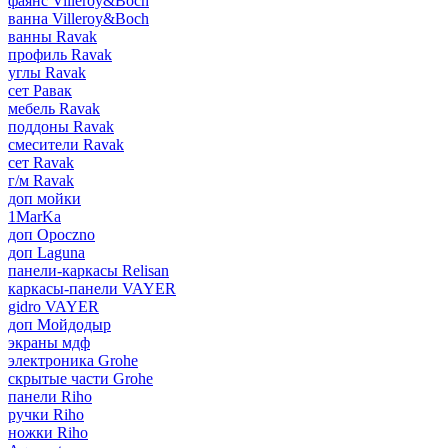
фаянс Villeroy&Boch
ванна Villeroy&Boch
ванны Ravak
профиль Ravak
углы Ravak
сет Равак
мебель Ravak
поддоны Ravak
смесители Ravak
сет Ravak
г/м Ravak
доп мойки
1MarKa
доп Opoczno
доп Laguna
панели-каркасы Relisan
каркасы-панели VAYER
gidro VAYER
доп Мойдодыр
экраны мдф
электроника Grohe
скрытые части Grohe
панели Riho
ручки Riho
ножки Riho