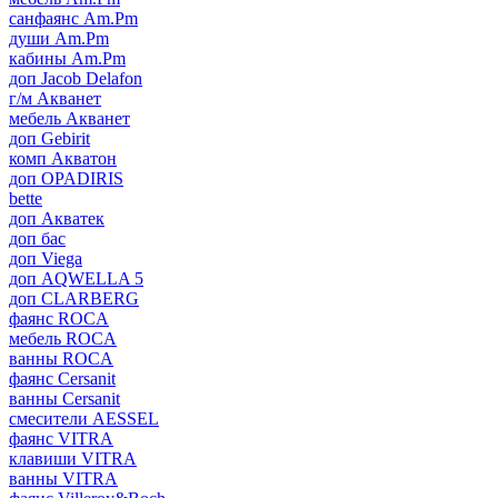
санфаянс Am.Pm
души Am.Pm
кабины Am.Pm
доп Jacob Delafon
г/м Акванет
мебель Акванет
доп Gebirit
комп Акватон
доп OPADIRIS
bette
доп Акватек
доп бас
доп Viega
доп AQWELLA 5
доп CLARBERG
фаянс ROCA
мебель ROCA
ванны ROCA
фаянс Cersanit
ванны Cersanit
смесители AESSEL
фаянс VITRA
клавиши VITRA
ванны VITRA