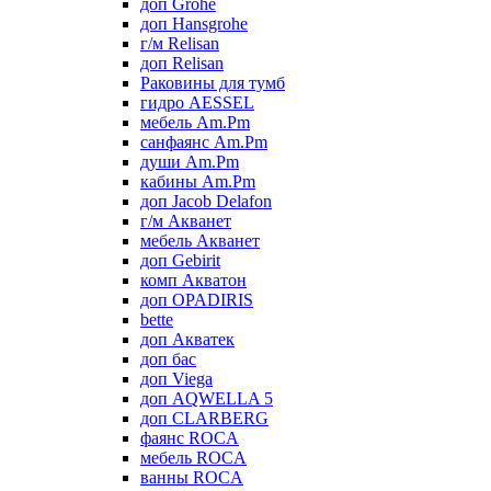
доп Grohe
доп Hansgrohe
г/м Relisan
доп Relisan
Раковины для тумб
гидро AESSEL
мебель Am.Pm
санфаянс Am.Pm
души Am.Pm
кабины Am.Pm
доп Jacob Delafon
г/м Акванет
мебель Акванет
доп Gebirit
комп Акватон
доп OPADIRIS
bette
доп Акватек
доп бас
доп Viega
доп AQWELLA 5
доп CLARBERG
фаянс ROCA
мебель ROCA
ванны ROCA