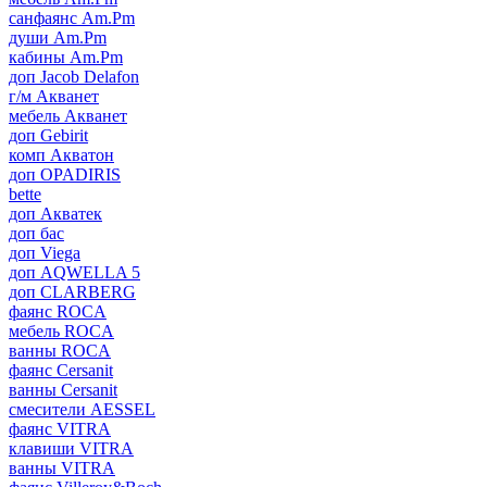
санфаянс Am.Pm
души Am.Pm
кабины Am.Pm
доп Jacob Delafon
г/м Акванет
мебель Акванет
доп Gebirit
комп Акватон
доп OPADIRIS
bette
доп Акватек
доп бас
доп Viega
доп AQWELLA 5
доп CLARBERG
фаянс ROCA
мебель ROCA
ванны ROCA
фаянс Cersanit
ванны Cersanit
смесители AESSEL
фаянс VITRA
клавиши VITRA
ванны VITRA