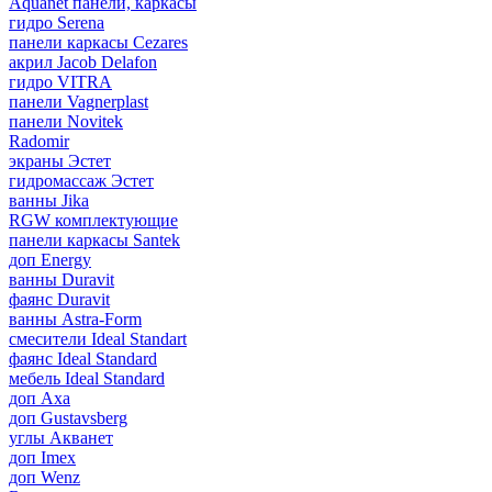
Aquanet панели, каркасы
гидро Serena
панели каркасы Cezares
акрил Jacob Delafon
гидро VITRA
панели Vagnerplast
панели Novitek
Radomir
экраны Эстет
гидромассаж Эстет
ванны Jika
RGW комплектующие
панели каркасы Santek
доп Energy
ванны Duravit
фаянс Duravit
ванны Astra-Form
смесители Ideal Standart
фаянс Ideal Standard
мебель Ideal Standard
доп Axa
доп Gustavsberg
углы Акванет
доп Imex
доп Wenz