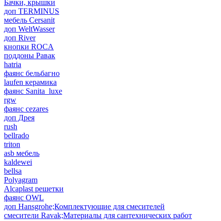
Бачки, крышки
доп TERMINUS
мебель Cersanit
доп WeltWasser
доп River
кнопки ROCA
поддоны Равак
hatria
фаянс бельбагно
laufen керамика
фаянс Sanita_luxe
rgw
фаянс cezares
доп Дрея
rush
bellrado
triton
asb мебель
kaldewei
bellsa
Polyagram
Alcaplast решетки
фаянс OWL
доп Hansgrohe;Комплектующие для смесителей
смесители Ravak;Материалы для сантехнических работ