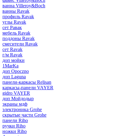
фаянс Villeroy&Boch
ванна Villeroy&Boch
ванны Ravak
профиль Ravak
углы Ravak
сет Равак
мебель Ravak
поддоны Ravak
смесители Ravak
сет Ravak
г/м Ravak
доп мойки
1MarKa
доп Opoczno
доп Laguna
панели-каркасы Relisan
каркасы-панели VAYER
gidro VAYER
доп Мойдодыр
экраны мдф
электроника Grohe
скрытые части Grohe
панели Riho
ручки Riho
ножки Riho