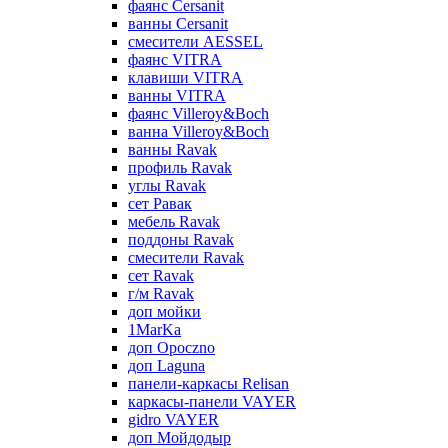
фаянс Cersanit
ванны Cersanit
смесители AESSEL
фаянс VITRA
клавиши VITRA
ванны VITRA
фаянс Villeroy&Boch
ванна Villeroy&Boch
ванны Ravak
профиль Ravak
углы Ravak
сет Равак
мебель Ravak
поддоны Ravak
смесители Ravak
сет Ravak
г/м Ravak
доп мойки
1MarKa
доп Opoczno
доп Laguna
панели-каркасы Relisan
каркасы-панели VAYER
gidro VAYER
доп Мойдодыр