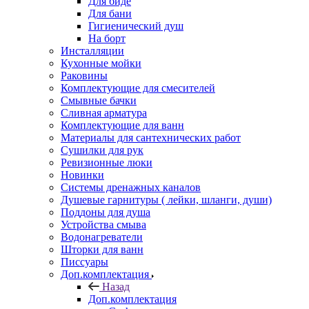
Для биде
Для бани
Гигиенический душ
На борт
Инсталляции
Кухонные мойки
Раковины
Комплектующие для смесителей
Смывные бачки
Сливная арматура
Комплектующие для ванн
Материалы для сантехнических работ
Сушилки для рук
Ревизионные люки
Новинки
Системы дренажных каналов
Душевые гарнитуры ( лейки, шланги, души)
Поддоны для душа
Устройства смыва
Водонагреватели
Шторки для ванн
Писсуары
Доп.комплектация
Назад
Доп.комплектация