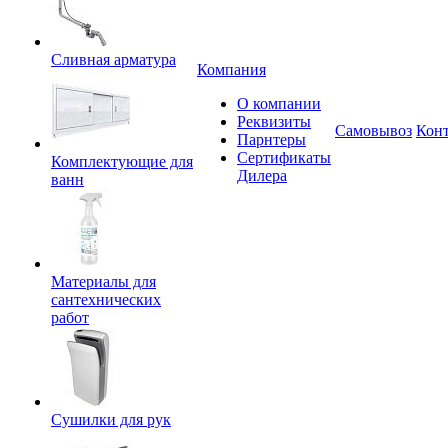
Сливная арматура
Компания
О компании
Реквизиты
Самовывоз
Кон
Парнтеры
Сертификаты
Комплектующие для
Дилера
ванн
Материалы для
сантехнических
работ
Сушилки для рук