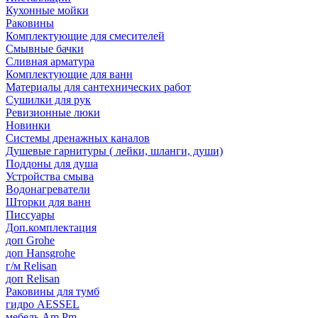
Кухонные мойки
Раковины
Комплектующие для смесителей
Смывные бачки
Сливная арматура
Комплектующие для ванн
Материалы для сантехнических работ
Сушилки для рук
Ревизионные люки
Новинки
Системы дренажных каналов
Душевые гарнитуры ( лейки, шланги, души)
Поддоны для душа
Устройства смыва
Водонагреватели
Шторки для ванн
Писсуары
Доп.комплектация
доп Grohe
доп Hansgrohe
г/м Relisan
доп Relisan
Раковины для тумб
гидро AESSEL
мебель Am.Pm