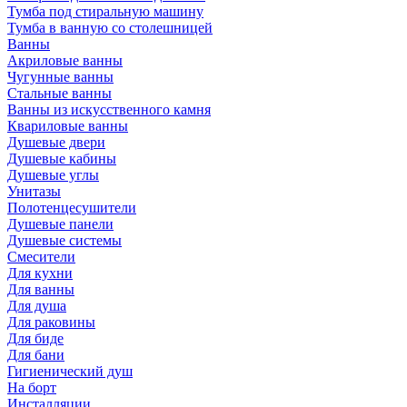
Тумба под стиральную машину
Тумба в ванную со столешницей
Ванны
Акриловые ванны
Чугунные ванны
Стальные ванны
Ванны из искусственного камня
Квариловые ванны
Душевые двери
Душевые кабины
Душевые углы
Унитазы
Полотенцесушители
Душевые панели
Душевые системы
Смесители
Для кухни
Для ванны
Для душа
Для раковины
Для биде
Для бани
Гигиенический душ
На борт
Инсталляции