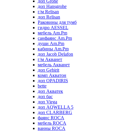
доп Grohe
доп Hansgrohe
г/м Relisan
доп Relisan
Раковины для тумб
гидро AESSEL
мебель Am.Pm
санфаянс Am.Pm
души Am.Pm
кабины Am.Pm
доп Jacob Delafon
г/м Акванет
мебель Акванет
доп Gebirit
комп Акватон
доп OPADIRIS
bette
доп Акватек
доп бас
доп Viega
доп AQWELLA 5
доп CLARBERG
фаянс ROCA
мебель ROCA
ванны ROCA