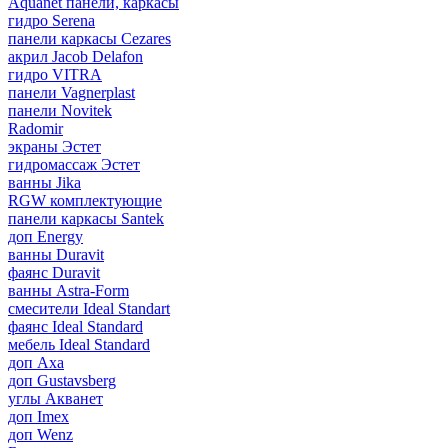
Aquanet панели, каркасы
гидро Serena
панели каркасы Cezares
акрил Jacob Delafon
гидро VITRA
панели Vagnerplast
панели Novitek
Radomir
экраны Эстет
гидромассаж Эстет
ванны Jika
RGW комплектующие
панели каркасы Santek
доп Energy
ванны Duravit
фаянс Duravit
ванны Astra-Form
смесители Ideal Standart
фаянс Ideal Standard
мебель Ideal Standard
доп Axa
доп Gustavsberg
углы Акванет
доп Imex
доп Wenz