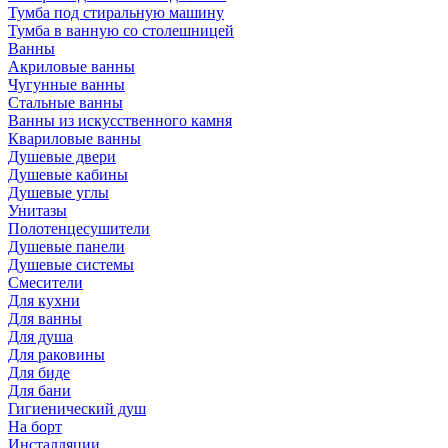
Тумба под стиральную машину
Тумба в ванную со столешницей
Ванны
Акриловые ванны
Чугунные ванны
Стальные ванны
Ванны из искусственного камня
Квариловые ванны
Душевые двери
Душевые кабины
Душевые углы
Унитазы
Полотенцесушители
Душевые панели
Душевые системы
Смесители
Для кухни
Для ванны
Для душа
Для раковины
Для биде
Для бани
Гигиенический душ
На борт
Инсталляции