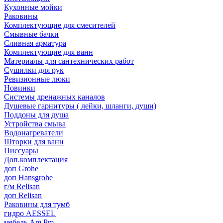
Кухонные мойки
Раковины
Комплектующие для смесителей
Смывные бачки
Сливная арматура
Комплектующие для ванн
Материалы для сантехнических работ
Сушилки для рук
Ревизионные люки
Новинки
Системы дренажных каналов
Душевые гарнитуры ( лейки, шланги, души)
Поддоны для душа
Устройства смыва
Водонагреватели
Шторки для ванн
Писсуары
Доп.комплектация
доп Grohe
доп Hansgrohe
г/м Relisan
доп Relisan
Раковины для тумб
гидро AESSEL
мебель Am.Pm