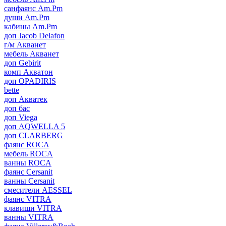
санфаянс Am.Pm
души Am.Pm
кабины Am.Pm
доп Jacob Delafon
г/м Акванет
мебель Акванет
доп Gebirit
комп Акватон
доп OPADIRIS
bette
доп Акватек
доп бас
доп Viega
доп AQWELLA 5
доп CLARBERG
фаянс ROCA
мебель ROCA
ванны ROCA
фаянс Cersanit
ванны Cersanit
смесители AESSEL
фаянс VITRA
клавиши VITRA
ванны VITRA