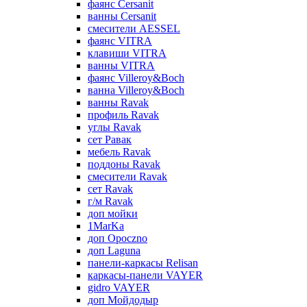
фаянс Cersanit
ванны Cersanit
смесители AESSEL
фаянс VITRA
клавиши VITRA
ванны VITRA
фаянс Villeroy&Boch
ванна Villeroy&Boch
ванны Ravak
профиль Ravak
углы Ravak
сет Равак
мебель Ravak
поддоны Ravak
смесители Ravak
сет Ravak
г/м Ravak
доп мойки
1MarKa
доп Opoczno
доп Laguna
панели-каркасы Relisan
каркасы-панели VAYER
gidro VAYER
доп Мойдодыр