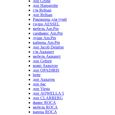
доп Grohe
доп Hansgrohe
г/м Relisan
доп Relisan
Раковины для тумб
гидро AESSEL
мебель Am.Pm
санфаянс Am.Pm
души Am.Pm
кабины Am.Pm
доп Jacob Delafon
г/м Акванет
мебель Акванет
доп Gebirit
комп Акватон
доп OPADIRIS
bette
доп Акватек
доп бас
доп Viega
доп AQWELLA 5
доп CLARBERG
фаянс ROCA
мебель ROCA
ванны ROCA