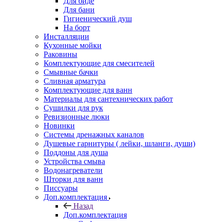
Для биде
Для бани
Гигиенический душ
На борт
Инсталляции
Кухонные мойки
Раковины
Комплектующие для смесителей
Смывные бачки
Сливная арматура
Комплектующие для ванн
Материалы для сантехнических работ
Сушилки для рук
Ревизионные люки
Новинки
Системы дренажных каналов
Душевые гарнитуры ( лейки, шланги, души)
Поддоны для душа
Устройства смыва
Водонагреватели
Шторки для ванн
Писсуары
Доп.комплектация
Назад
Доп.комплектация