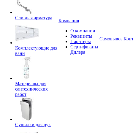
Сливная арматура
Компания
О компании
Реквизиты
Самовывоз
Кон
Парнтеры
Сертификаты
Комплектующие для
Дилера
ванн
Материалы для
сантехнических
работ
Сушилки для рук