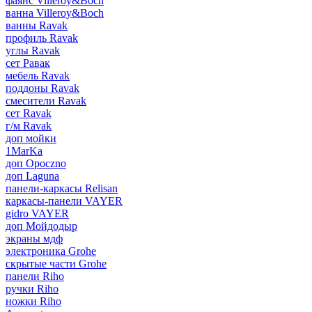
фаянс Villeroy&Boch
ванна Villeroy&Boch
ванны Ravak
профиль Ravak
углы Ravak
сет Равак
мебель Ravak
поддоны Ravak
смесители Ravak
сет Ravak
г/м Ravak
доп мойки
1MarKa
доп Opoczno
доп Laguna
панели-каркасы Relisan
каркасы-панели VAYER
gidro VAYER
доп Мойдодыр
экраны мдф
электроника Grohe
скрытые части Grohe
панели Riho
ручки Riho
ножки Riho