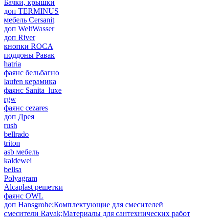
Бачки, крышки
доп TERMINUS
мебель Cersanit
доп WeltWasser
доп River
кнопки ROCA
поддоны Равак
hatria
фаянс бельбагно
laufen керамика
фаянс Sanita_luxe
rgw
фаянс cezares
доп Дрея
rush
bellrado
triton
asb мебель
kaldewei
bellsa
Polyagram
Alcaplast решетки
фаянс OWL
доп Hansgrohe;Комплектующие для смесителей
смесители Ravak;Материалы для сантехнических работ