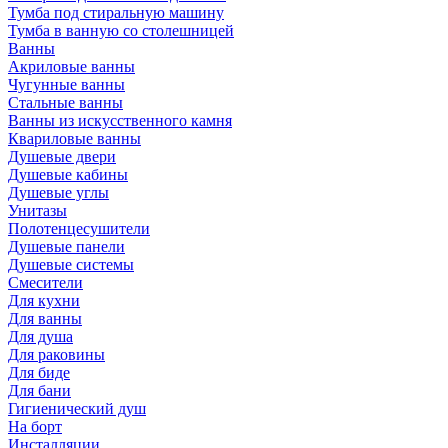
Тумба под стиральную машину
Тумба в ванную со столешницей
Ванны
Акриловые ванны
Чугунные ванны
Стальные ванны
Ванны из искусственного камня
Квариловые ванны
Душевые двери
Душевые кабины
Душевые углы
Унитазы
Полотенцесушители
Душевые панели
Душевые системы
Смесители
Для кухни
Для ванны
Для душа
Для раковины
Для биде
Для бани
Гигиенический душ
На борт
Инсталляции