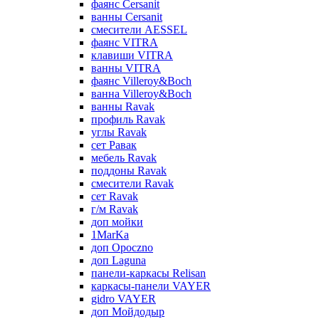
фаянс Cersanit
ванны Cersanit
смесители AESSEL
фаянс VITRA
клавиши VITRA
ванны VITRA
фаянс Villeroy&Boch
ванна Villeroy&Boch
ванны Ravak
профиль Ravak
углы Ravak
сет Равак
мебель Ravak
поддоны Ravak
смесители Ravak
сет Ravak
г/м Ravak
доп мойки
1MarKa
доп Opoczno
доп Laguna
панели-каркасы Relisan
каркасы-панели VAYER
gidro VAYER
доп Мойдодыр