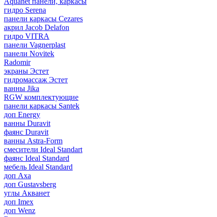
Aquanet панели, каркасы
гидро Serena
панели каркасы Cezares
акрил Jacob Delafon
гидро VITRA
панели Vagnerplast
панели Novitek
Radomir
экраны Эстет
гидромассаж Эстет
ванны Jika
RGW комплектующие
панели каркасы Santek
доп Energy
ванны Duravit
фаянс Duravit
ванны Astra-Form
смесители Ideal Standart
фаянс Ideal Standard
мебель Ideal Standard
доп Axa
доп Gustavsberg
углы Акванет
доп Imex
доп Wenz