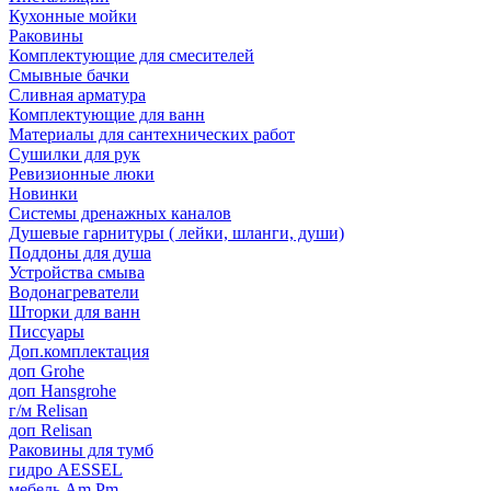
Кухонные мойки
Раковины
Комплектующие для смесителей
Смывные бачки
Сливная арматура
Комплектующие для ванн
Материалы для сантехнических работ
Сушилки для рук
Ревизионные люки
Новинки
Системы дренажных каналов
Душевые гарнитуры ( лейки, шланги, души)
Поддоны для душа
Устройства смыва
Водонагреватели
Шторки для ванн
Писсуары
Доп.комплектация
доп Grohe
доп Hansgrohe
г/м Relisan
доп Relisan
Раковины для тумб
гидро AESSEL
мебель Am.Pm