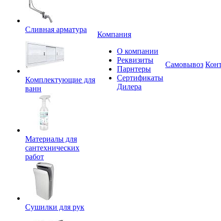
Сливная арматура
Компания
О компании
Реквизиты
Самовывоз
Кон
Парнтеры
Сертификаты
Комплектующие для
Дилера
ванн
Материалы для
сантехнических
работ
Сушилки для рук