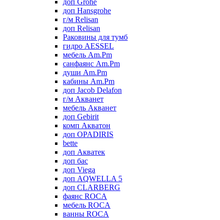
доп Grohe
доп Hansgrohe
г/м Relisan
доп Relisan
Раковины для тумб
гидро AESSEL
мебель Am.Pm
санфаянс Am.Pm
души Am.Pm
кабины Am.Pm
доп Jacob Delafon
г/м Акванет
мебель Акванет
доп Gebirit
комп Акватон
доп OPADIRIS
bette
доп Акватек
доп бас
доп Viega
доп AQWELLA 5
доп CLARBERG
фаянс ROCA
мебель ROCA
ванны ROCA