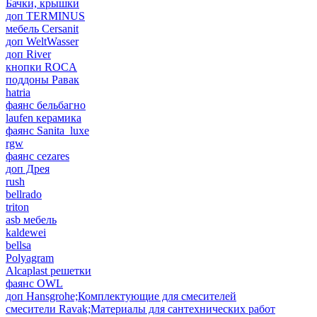
Бачки, крышки
доп TERMINUS
мебель Cersanit
доп WeltWasser
доп River
кнопки ROCA
поддоны Равак
hatria
фаянс бельбагно
laufen керамика
фаянс Sanita_luxe
rgw
фаянс cezares
доп Дрея
rush
bellrado
triton
asb мебель
kaldewei
bellsa
Polyagram
Alcaplast решетки
фаянс OWL
доп Hansgrohe;Комплектующие для смесителей
смесители Ravak;Материалы для сантехнических работ