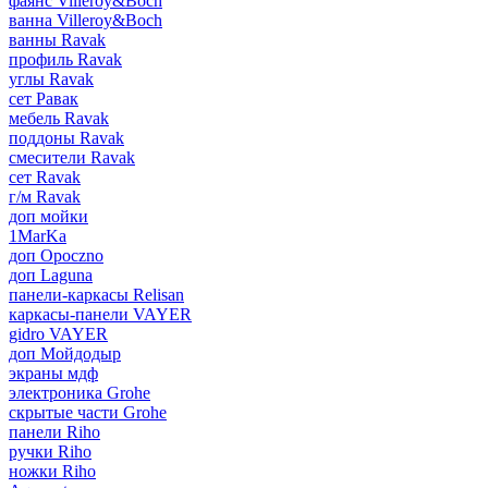
фаянс Villeroy&Boch
ванна Villeroy&Boch
ванны Ravak
профиль Ravak
углы Ravak
сет Равак
мебель Ravak
поддоны Ravak
смесители Ravak
сет Ravak
г/м Ravak
доп мойки
1MarKa
доп Opoczno
доп Laguna
панели-каркасы Relisan
каркасы-панели VAYER
gidro VAYER
доп Мойдодыр
экраны мдф
электроника Grohe
скрытые части Grohe
панели Riho
ручки Riho
ножки Riho