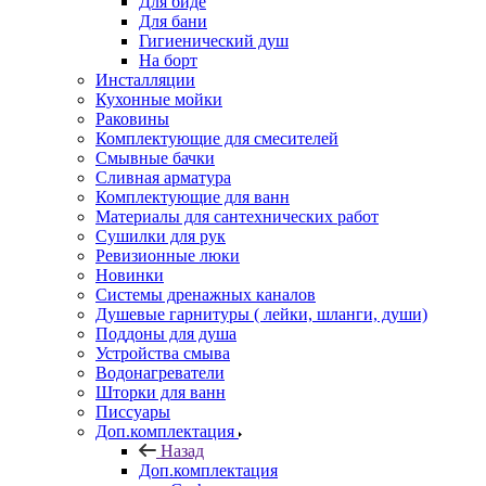
Для биде
Для бани
Гигиенический душ
На борт
Инсталляции
Кухонные мойки
Раковины
Комплектующие для смесителей
Смывные бачки
Сливная арматура
Комплектующие для ванн
Материалы для сантехнических работ
Сушилки для рук
Ревизионные люки
Новинки
Системы дренажных каналов
Душевые гарнитуры ( лейки, шланги, души)
Поддоны для душа
Устройства смыва
Водонагреватели
Шторки для ванн
Писсуары
Доп.комплектация
Назад
Доп.комплектация