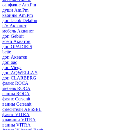
санфаянс Am.Pm
души Am.Pm
кабины Am.Pm
доп Jacob Delafon
г/м Акванет
мебель Акванет
доп Gebirit
комп Акватон
доп OPADIRIS
bette
доп Акватек
доп бас
доп Viega
доп AQWELLA 5
доп CLARBERG
фаянс ROCA
мебель ROCA
ванны ROCA
фаянс Cersanit
ванны Cersanit
смесители AESSEL
фаянс VITRA
клавиши VITRA
ванны VITRA