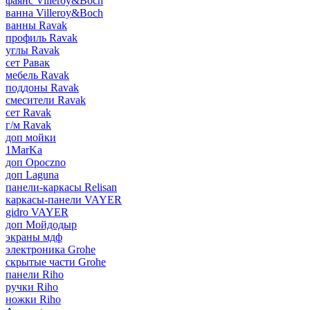
фаянс Villeroy&Boch
ванна Villeroy&Boch
ванны Ravak
профиль Ravak
углы Ravak
сет Равак
мебель Ravak
поддоны Ravak
смесители Ravak
сет Ravak
г/м Ravak
доп мойки
1MarKa
доп Opoczno
доп Laguna
панели-каркасы Relisan
каркасы-панели VAYER
gidro VAYER
доп Мойдодыр
экраны мдф
электроника Grohe
скрытые части Grohe
панели Riho
ручки Riho
ножки Riho