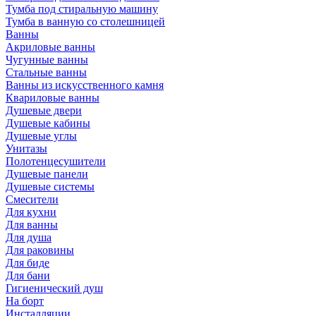
Тумба под стиральную машину
Тумба в ванную со столешницей
Ванны
Акриловые ванны
Чугунные ванны
Стальные ванны
Ванны из искусственного камня
Квариловые ванны
Душевые двери
Душевые кабины
Душевые углы
Унитазы
Полотенцесушители
Душевые панели
Душевые системы
Смесители
Для кухни
Для ванны
Для душа
Для раковины
Для биде
Для бани
Гигиенический душ
На борт
Инсталляции