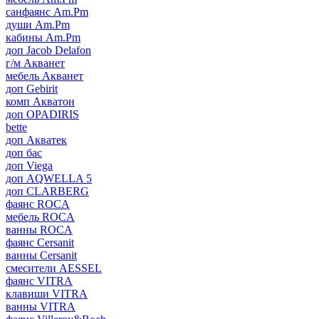
санфаянс Am.Pm
души Am.Pm
кабины Am.Pm
доп Jacob Delafon
г/м Акванет
мебель Акванет
доп Gebirit
комп Акватон
доп OPADIRIS
bette
доп Акватек
доп бас
доп Viega
доп AQWELLA 5
доп CLARBERG
фаянс ROCA
мебель ROCA
ванны ROCA
фаянс Cersanit
ванны Cersanit
смесители AESSEL
фаянс VITRA
клавиши VITRA
ванны VITRA