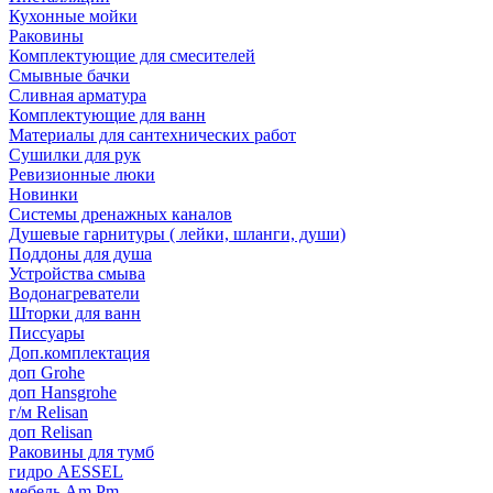
Кухонные мойки
Раковины
Комплектующие для смесителей
Смывные бачки
Сливная арматура
Комплектующие для ванн
Материалы для сантехнических работ
Сушилки для рук
Ревизионные люки
Новинки
Системы дренажных каналов
Душевые гарнитуры ( лейки, шланги, души)
Поддоны для душа
Устройства смыва
Водонагреватели
Шторки для ванн
Писсуары
Доп.комплектация
доп Grohe
доп Hansgrohe
г/м Relisan
доп Relisan
Раковины для тумб
гидро AESSEL
мебель Am.Pm