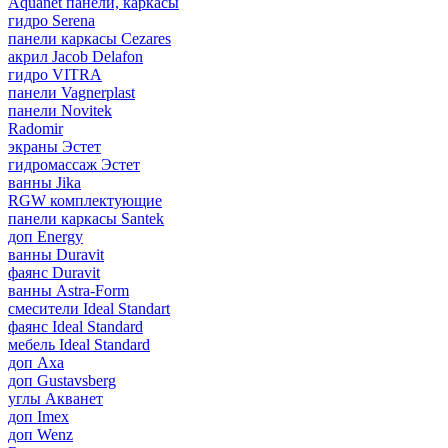
Aquanet панели, каркасы
гидро Serena
панели каркасы Cezares
акрил Jacob Delafon
гидро VITRA
панели Vagnerplast
панели Novitek
Radomir
экраны Эстет
гидромассаж Эстет
ванны Jika
RGW комплектующие
панели каркасы Santek
доп Energy
ванны Duravit
фаянс Duravit
ванны Astra-Form
смесители Ideal Standart
фаянс Ideal Standard
мебель Ideal Standard
доп Axa
доп Gustavsberg
углы Акванет
доп Imex
доп Wenz