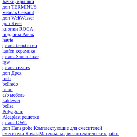
Бачки, крышки
доп TERMINUS
мебель Cersanit
доп WeltWasser
доп River
кнопки ROCA
поддоны Равак
hatria
фаянс бельбагно
laufen керамика
фаянс Sanita_luxe
rgw
фаянс cezares
доп Дрея
rush
bellrado
triton
asb мебель
kaldewei
bellsa
Polyagram
Alcaplast решетки
фаянс OWL
доп Hansgrohe;Комплектующие для смесителей
смесители Ravak;Материалы для сантехнических работ