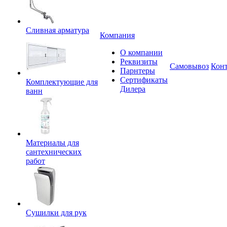
Сливная арматура
Компания
О компании
Реквизиты
Самовывоз
Кон
Парнтеры
Сертификаты
Комплектующие для
Дилера
ванн
Материалы для
сантехнических
работ
Сушилки для рук