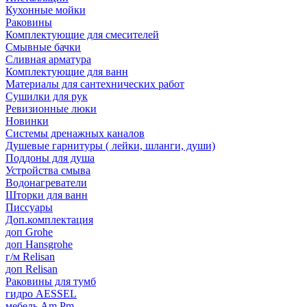
Кухонные мойки
Раковины
Комплектующие для смесителей
Смывные бачки
Сливная арматура
Комплектующие для ванн
Материалы для сантехнических работ
Сушилки для рук
Ревизионные люки
Новинки
Системы дренажных каналов
Душевые гарнитуры ( лейки, шланги, души)
Поддоны для душа
Устройства смыва
Водонагреватели
Шторки для ванн
Писсуары
Доп.комплектация
доп Grohe
доп Hansgrohe
г/м Relisan
доп Relisan
Раковины для тумб
гидро AESSEL
мебель Am.Pm