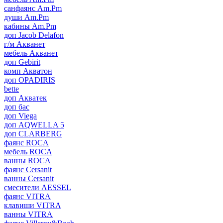
санфаянс Am.Pm
души Am.Pm
кабины Am.Pm
доп Jacob Delafon
г/м Акванет
мебель Акванет
доп Gebirit
комп Акватон
доп OPADIRIS
bette
доп Акватек
доп бас
доп Viega
доп AQWELLA 5
доп CLARBERG
фаянс ROCA
мебель ROCA
ванны ROCA
фаянс Cersanit
ванны Cersanit
смесители AESSEL
фаянс VITRA
клавиши VITRA
ванны VITRA