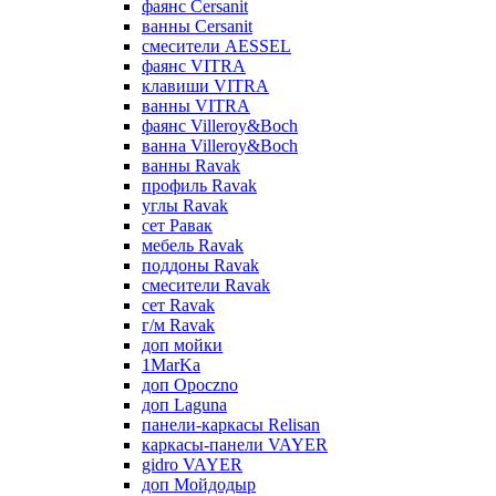
фаянс Cersanit
ванны Cersanit
смесители AESSEL
фаянс VITRA
клавиши VITRA
ванны VITRA
фаянс Villeroy&Boch
ванна Villeroy&Boch
ванны Ravak
профиль Ravak
углы Ravak
сет Равак
мебель Ravak
поддоны Ravak
смесители Ravak
сет Ravak
г/м Ravak
доп мойки
1MarKa
доп Opoczno
доп Laguna
панели-каркасы Relisan
каркасы-панели VAYER
gidro VAYER
доп Мойдодыр