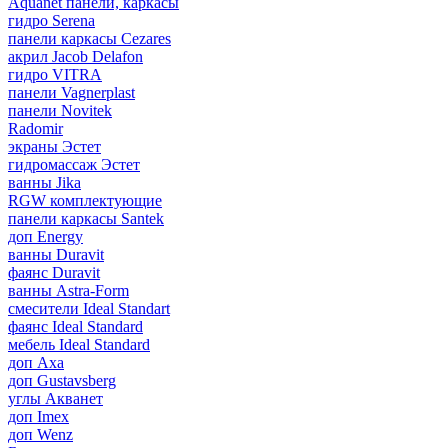
Aquanet панели, каркасы
гидро Serena
панели каркасы Cezares
акрил Jacob Delafon
гидро VITRA
панели Vagnerplast
панели Novitek
Radomir
экраны Эстет
гидромассаж Эстет
ванны Jika
RGW комплектующие
панели каркасы Santek
доп Energy
ванны Duravit
фаянс Duravit
ванны Astra-Form
смесители Ideal Standart
фаянс Ideal Standard
мебель Ideal Standard
доп Axa
доп Gustavsberg
углы Акванет
доп Imex
доп Wenz