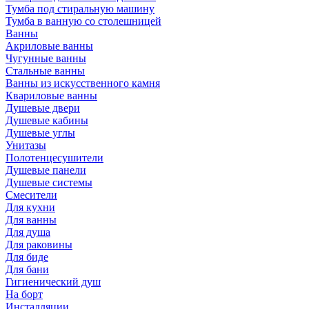
Тумба под стиральную машину
Тумба в ванную со столешницей
Ванны
Акриловые ванны
Чугунные ванны
Стальные ванны
Ванны из искусственного камня
Квариловые ванны
Душевые двери
Душевые кабины
Душевые углы
Унитазы
Полотенцесушители
Душевые панели
Душевые системы
Смесители
Для кухни
Для ванны
Для душа
Для раковины
Для биде
Для бани
Гигиенический душ
На борт
Инсталляции