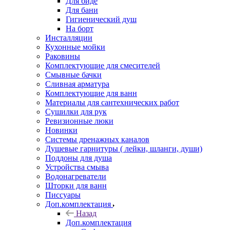
Для биде
Для бани
Гигиенический душ
На борт
Инсталляции
Кухонные мойки
Раковины
Комплектующие для смесителей
Смывные бачки
Сливная арматура
Комплектующие для ванн
Материалы для сантехнических работ
Сушилки для рук
Ревизионные люки
Новинки
Системы дренажных каналов
Душевые гарнитуры ( лейки, шланги, души)
Поддоны для душа
Устройства смыва
Водонагреватели
Шторки для ванн
Писсуары
Доп.комплектация
Назад
Доп.комплектация