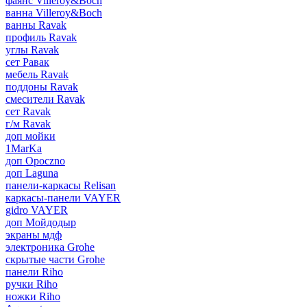
фаянс Villeroy&Boch
ванна Villeroy&Boch
ванны Ravak
профиль Ravak
углы Ravak
сет Равак
мебель Ravak
поддоны Ravak
смесители Ravak
сет Ravak
г/м Ravak
доп мойки
1MarKa
доп Opoczno
доп Laguna
панели-каркасы Relisan
каркасы-панели VAYER
gidro VAYER
доп Мойдодыр
экраны мдф
электроника Grohe
скрытые части Grohe
панели Riho
ручки Riho
ножки Riho