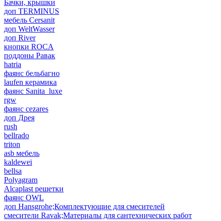
Бачки, крышки
доп TERMINUS
мебель Cersanit
доп WeltWasser
доп River
кнопки ROCA
поддоны Равак
hatria
фаянс бельбагно
laufen керамика
фаянс Sanita_luxe
rgw
фаянс cezares
доп Дрея
rush
bellrado
triton
asb мебель
kaldewei
bellsa
Polyagram
Alcaplast решетки
фаянс OWL
доп Hansgrohe;Комплектующие для смесителей
смесители Ravak;Материалы для сантехнических работ