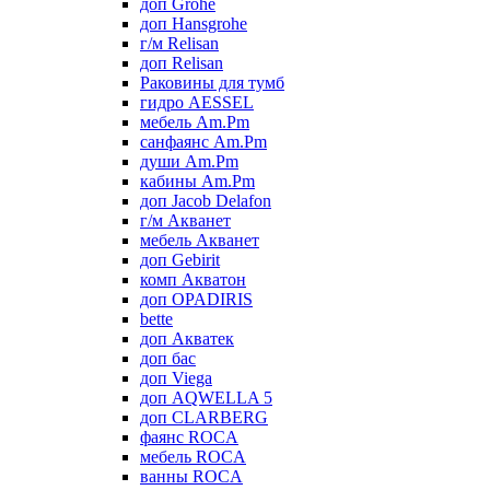
доп Grohe
доп Hansgrohe
г/м Relisan
доп Relisan
Раковины для тумб
гидро AESSEL
мебель Am.Pm
санфаянс Am.Pm
души Am.Pm
кабины Am.Pm
доп Jacob Delafon
г/м Акванет
мебель Акванет
доп Gebirit
комп Акватон
доп OPADIRIS
bette
доп Акватек
доп бас
доп Viega
доп AQWELLA 5
доп CLARBERG
фаянс ROCA
мебель ROCA
ванны ROCA