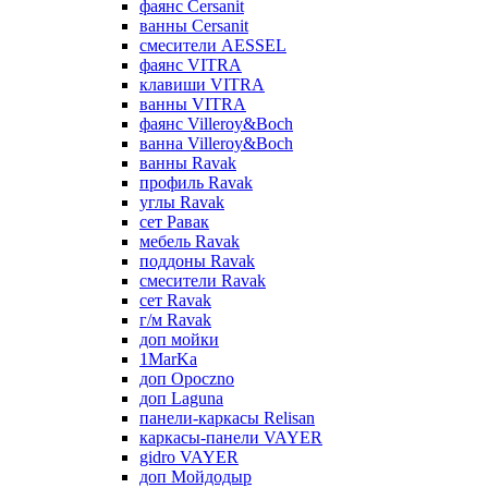
фаянс Cersanit
ванны Cersanit
смесители AESSEL
фаянс VITRA
клавиши VITRA
ванны VITRA
фаянс Villeroy&Boch
ванна Villeroy&Boch
ванны Ravak
профиль Ravak
углы Ravak
сет Равак
мебель Ravak
поддоны Ravak
смесители Ravak
сет Ravak
г/м Ravak
доп мойки
1MarKa
доп Opoczno
доп Laguna
панели-каркасы Relisan
каркасы-панели VAYER
gidro VAYER
доп Мойдодыр