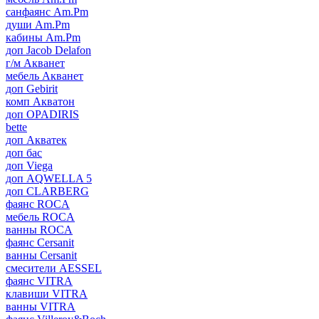
санфаянс Am.Pm
души Am.Pm
кабины Am.Pm
доп Jacob Delafon
г/м Акванет
мебель Акванет
доп Gebirit
комп Акватон
доп OPADIRIS
bette
доп Акватек
доп бас
доп Viega
доп AQWELLA 5
доп CLARBERG
фаянс ROCA
мебель ROCA
ванны ROCA
фаянс Cersanit
ванны Cersanit
смесители AESSEL
фаянс VITRA
клавиши VITRA
ванны VITRA