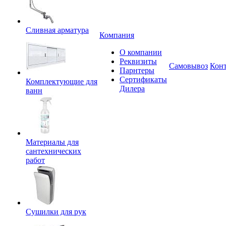
Сливная арматура
Компания
О компании
Реквизиты
Самовывоз
Кон
Парнтеры
Сертификаты
Комплектующие для
Дилера
ванн
Материалы для
сантехнических
работ
Сушилки для рук