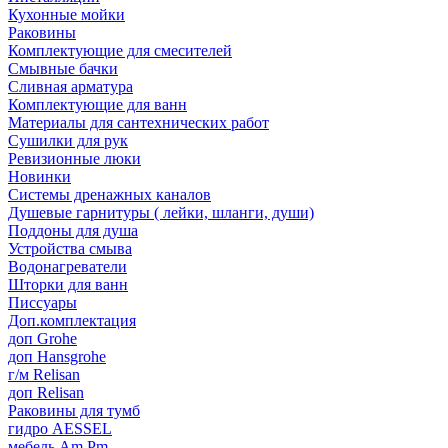
Кухонные мойки
Раковины
Комплектующие для смесителей
Смывные бачки
Сливная арматура
Комплектующие для ванн
Материалы для сантехнических работ
Сушилки для рук
Ревизионные люки
Новинки
Системы дренажных каналов
Душевые гарнитуры ( лейки, шланги, души)
Поддоны для душа
Устройства смыва
Водонагреватели
Шторки для ванн
Писсуары
Доп.комплектация
доп Grohe
доп Hansgrohe
г/м Relisan
доп Relisan
Раковины для тумб
гидро AESSEL
мебель Am.Pm