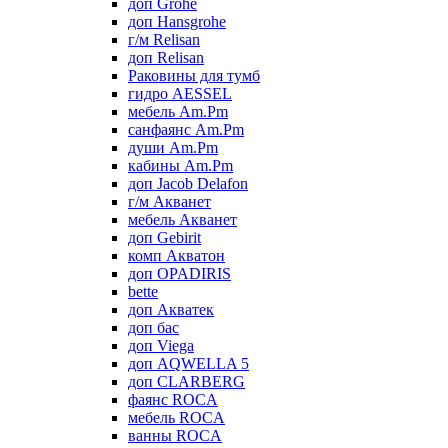
доп Grohe
доп Hansgrohe
г/м Relisan
доп Relisan
Раковины для тумб
гидро AESSEL
мебель Am.Pm
санфаянс Am.Pm
души Am.Pm
кабины Am.Pm
доп Jacob Delafon
г/м Акванет
мебель Акванет
доп Gebirit
комп Акватон
доп OPADIRIS
bette
доп Акватек
доп бас
доп Viega
доп AQWELLA 5
доп CLARBERG
фаянс ROCA
мебель ROCA
ванны ROCA