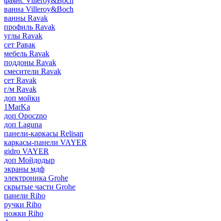
фаянс Villeroy&Boch
ванна Villeroy&Boch
ванны Ravak
профиль Ravak
углы Ravak
сет Равак
мебель Ravak
поддоны Ravak
смесители Ravak
сет Ravak
г/м Ravak
доп мойки
1MarKa
доп Opoczno
доп Laguna
панели-каркасы Relisan
каркасы-панели VAYER
gidro VAYER
доп Мойдодыр
экраны мдф
электроника Grohe
скрытые части Grohe
панели Riho
ручки Riho
ножки Riho