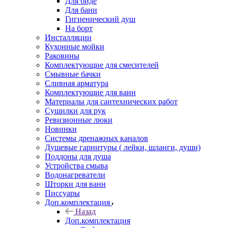
Для биде
Для бани
Гигиенический душ
На борт
Инсталляции
Кухонные мойки
Раковины
Комплектующие для смесителей
Смывные бачки
Сливная арматура
Комплектующие для ванн
Материалы для сантехнических работ
Сушилки для рук
Ревизионные люки
Новинки
Системы дренажных каналов
Душевые гарнитуры ( лейки, шланги, души)
Поддоны для душа
Устройства смыва
Водонагреватели
Шторки для ванн
Писсуары
Доп.комплектация
Назад
Доп.комплектация