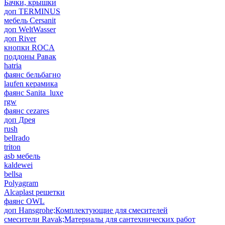
Бачки, крышки
доп TERMINUS
мебель Cersanit
доп WeltWasser
доп River
кнопки ROCA
поддоны Равак
hatria
фаянс бельбагно
laufen керамика
фаянс Sanita_luxe
rgw
фаянс cezares
доп Дрея
rush
bellrado
triton
asb мебель
kaldewei
bellsa
Polyagram
Alcaplast решетки
фаянс OWL
доп Hansgrohe;Комплектующие для смесителей
смесители Ravak;Материалы для сантехнических работ