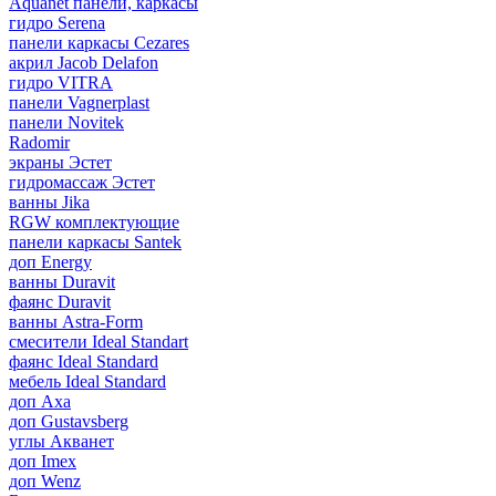
Aquanet панели, каркасы
гидро Serena
панели каркасы Cezares
акрил Jacob Delafon
гидро VITRA
панели Vagnerplast
панели Novitek
Radomir
экраны Эстет
гидромассаж Эстет
ванны Jika
RGW комплектующие
панели каркасы Santek
доп Energy
ванны Duravit
фаянс Duravit
ванны Astra-Form
смесители Ideal Standart
фаянс Ideal Standard
мебель Ideal Standard
доп Axa
доп Gustavsberg
углы Акванет
доп Imex
доп Wenz