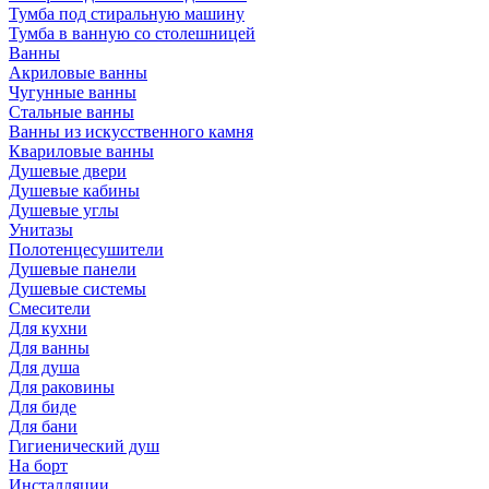
Тумба под стиральную машину
Тумба в ванную со столешницей
Ванны
Акриловые ванны
Чугунные ванны
Стальные ванны
Ванны из искусственного камня
Квариловые ванны
Душевые двери
Душевые кабины
Душевые углы
Унитазы
Полотенцесушители
Душевые панели
Душевые системы
Смесители
Для кухни
Для ванны
Для душа
Для раковины
Для биде
Для бани
Гигиенический душ
На борт
Инсталляции