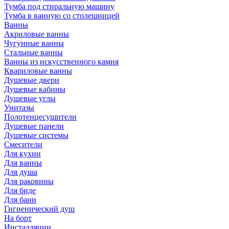
Тумба под стиральную машину
Тумба в ванную со столешницей
Ванны
Акриловые ванны
Чугунные ванны
Стальные ванны
Ванны из искусственного камня
Квариловые ванны
Душевые двери
Душевые кабины
Душевые углы
Унитазы
Полотенцесушители
Душевые панели
Душевые системы
Смесители
Для кухни
Для ванны
Для душа
Для раковины
Для биде
Для бани
Гигиенический душ
На борт
Инсталляции