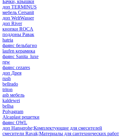
Бачки, крышки
доп TERMINUS
мебель Cersanit
доп WeltWasser
доп River
кнопки ROCA
поддоны Равак
hatria
фаянс бельбагно
laufen керамика
фаянс Sanita_luxe
rgw
фаянс cezares
доп Дрея
rush
bellrado
triton
asb мебель
kaldewei
bellsa
Polyagram
Alcaplast решетки
фаянс OWL
доп Hansgrohe;Комплектующие для смесителей
смесители Ravak;Материалы для сантехнических работ