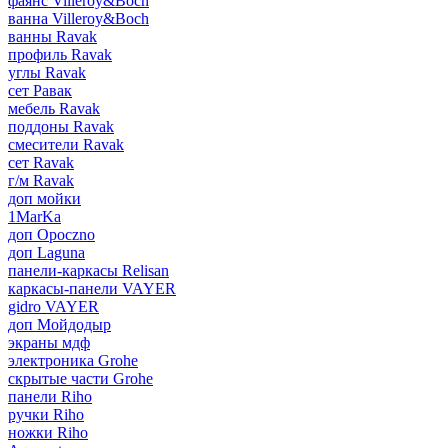
фаянс Villeroy&Boch
ванна Villeroy&Boch
ванны Ravak
профиль Ravak
углы Ravak
сет Равак
мебель Ravak
поддоны Ravak
смесители Ravak
сет Ravak
г/м Ravak
доп мойки
1MarKa
доп Opoczno
доп Laguna
панели-каркасы Relisan
каркасы-панели VAYER
gidro VAYER
доп Мойдодыр
экраны мдф
электроника Grohe
скрытые части Grohe
панели Riho
ручки Riho
ножки Riho