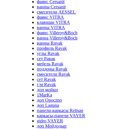
фаянс Cersanit
ванны Cersanit
смесители AESSEL
фаянс VITRA
клавиши VITRA
ванны VITRA
фаянс Villeroy&Boch
ванна Villeroy&Boch
ванны Ravak
профиль Ravak
углы Ravak
сет Равак
мебель Ravak
поддоны Ravak
смесители Ravak
сет Ravak
г/м Ravak
доп мойки
1MarKa
доп Opoczno
доп Laguna
панели-каркасы Relisan
каркасы-панели VAYER
gidro VAYER
доп Мойдодыр