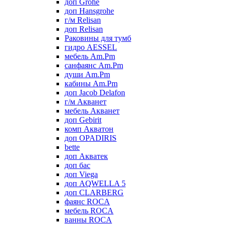
доп Grohe
доп Hansgrohe
г/м Relisan
доп Relisan
Раковины для тумб
гидро AESSEL
мебель Am.Pm
санфаянс Am.Pm
души Am.Pm
кабины Am.Pm
доп Jacob Delafon
г/м Акванет
мебель Акванет
доп Gebirit
комп Акватон
доп OPADIRIS
bette
доп Акватек
доп бас
доп Viega
доп AQWELLA 5
доп CLARBERG
фаянс ROCA
мебель ROCA
ванны ROCA