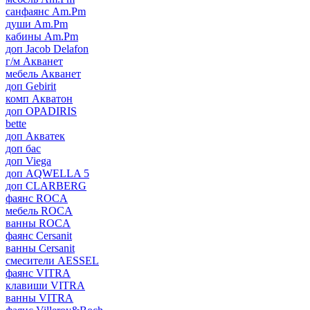
санфаянс Am.Pm
души Am.Pm
кабины Am.Pm
доп Jacob Delafon
г/м Акванет
мебель Акванет
доп Gebirit
комп Акватон
доп OPADIRIS
bette
доп Акватек
доп бас
доп Viega
доп AQWELLA 5
доп CLARBERG
фаянс ROCA
мебель ROCA
ванны ROCA
фаянс Cersanit
ванны Cersanit
смесители AESSEL
фаянс VITRA
клавиши VITRA
ванны VITRA