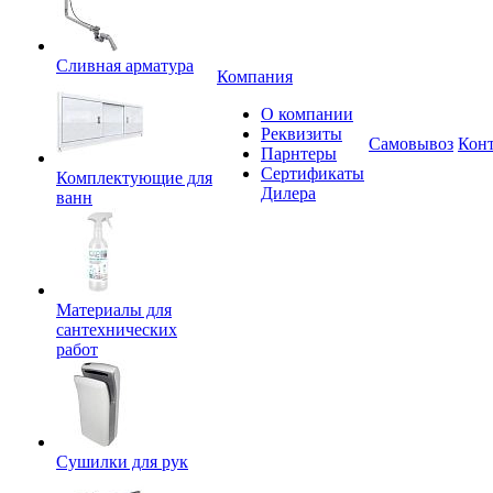
Сливная арматура
Компания
О компании
Реквизиты
Самовывоз
Кон
Парнтеры
Сертификаты
Комплектующие для
Дилера
ванн
Материалы для
сантехнических
работ
Сушилки для рук