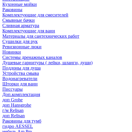
Кухонные мойки
Раковины
Комплектующие для смесителей
Смывные бачки
Сливная арматура
Комплектующие для ванн
Материалы для сантехнических работ
Сушилки для рук
Ревизионные люки
Новинки
Системы дренажных каналов
Душевые гарнитуры ( лейки, шланги, души)
Поддоны для душа
Устройства смыва
Водонагреватели
Шторки для ванн
Писсуары
Доп.комплектация
доп Grohe
доп Hansgrohe
г/м Relisan
доп Relisan
Раковины для тумб
гидро AESSEL
мебель Am.Pm