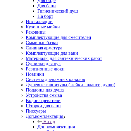
Для биде
Для бани
Гигиенический душ
На борт
Инсталляции
Кухонные мойки
Раковины
Комплектующие для смесителей
Смывные бачки
Сливная арматура
Комплектующие для ванн
Материалы для сантехнических работ
Сушилки для рук
Ревизионные люки
Новинки
Системы дренажных каналов
Душевые гарнитуры ( лейки, шланги, души)
Поддоны для душа
Устройства смыва
Водонагреватели
Шторки для ванн
Писсуары
Доп.комплектация
Назад
Доп.комплектация