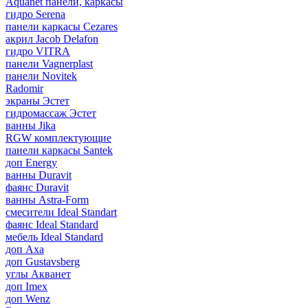
Aquanet панели, каркасы
гидро Serena
панели каркасы Cezares
акрил Jacob Delafon
гидро VITRA
панели Vagnerplast
панели Novitek
Radomir
экраны Эстет
гидромассаж Эстет
ванны Jika
RGW комплектующие
панели каркасы Santek
доп Energy
ванны Duravit
фаянс Duravit
ванны Astra-Form
смесители Ideal Standart
фаянс Ideal Standard
мебель Ideal Standard
доп Axa
доп Gustavsberg
углы Акванет
доп Imex
доп Wenz