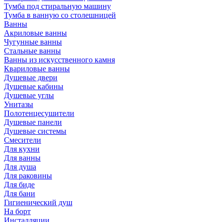
Тумба под стиральную машину
Тумба в ванную со столешницей
Ванны
Акриловые ванны
Чугунные ванны
Стальные ванны
Ванны из искусственного камня
Квариловые ванны
Душевые двери
Душевые кабины
Душевые углы
Унитазы
Полотенцесушители
Душевые панели
Душевые системы
Смесители
Для кухни
Для ванны
Для душа
Для раковины
Для биде
Для бани
Гигиенический душ
На борт
Инсталляции