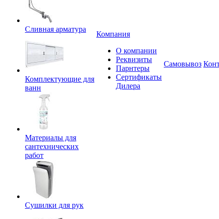
Сливная арматура
Компания
О компании
Реквизиты
Самовывоз
Кон
Парнтеры
Сертификаты
Комплектующие для
Дилера
ванн
Материалы для
сантехнических
работ
Сушилки для рук