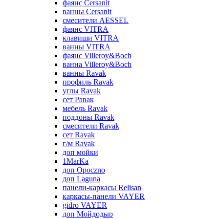
фаянс Cersanit
ванны Cersanit
смесители AESSEL
фаянс VITRA
клавиши VITRA
ванны VITRA
фаянс Villeroy&Boch
ванна Villeroy&Boch
ванны Ravak
профиль Ravak
углы Ravak
сет Равак
мебель Ravak
поддоны Ravak
смесители Ravak
сет Ravak
г/м Ravak
доп мойки
1MarKa
доп Opoczno
доп Laguna
панели-каркасы Relisan
каркасы-панели VAYER
gidro VAYER
доп Мойдодыр