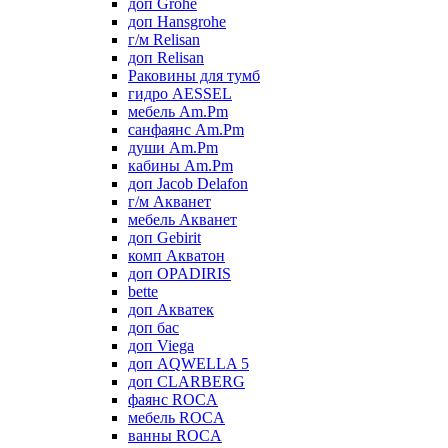
доп Grohe
доп Hansgrohe
г/м Relisan
доп Relisan
Раковины для тумб
гидро AESSEL
мебель Am.Pm
санфаянс Am.Pm
души Am.Pm
кабины Am.Pm
доп Jacob Delafon
г/м Акванет
мебель Акванет
доп Gebirit
комп Акватон
доп OPADIRIS
bette
доп Акватек
доп бас
доп Viega
доп AQWELLA 5
доп CLARBERG
фаянс ROCA
мебель ROCA
ванны ROCA