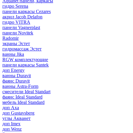
Aquanet панели, каркасы
гидро Serena
панели каркасы Cezares
акрил Jacob Delafon
гидро VITRA
панели Vagnerplast
панели Novitek
Radomir
экраны Эстет
гидромассаж Эстет
ванны Jika
RGW комплектующие
панели каркасы Santek
доп Energy
ванны Duravit
фаянс Duravit
ванны Astra-Form
смесители Ideal Standart
фаянс Ideal Standard
мебель Ideal Standard
доп Axa
доп Gustavsberg
углы Акванет
доп Imex
доп Wenz