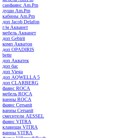
санфаянс Am.Pm
души Am.Pm
кабины Am.Pm
доп Jacob Delafon
г/м Акванет
мебель Акванет
доп Gebirit
комп Акватон
доп OPADIRIS
bette
доп Акватек
доп бас
доп Viega
доп AQWELLA 5
доп CLARBERG
фаянс ROCA
мебель ROCA
ванны ROCA
фаянс Cersanit
ванны Cersanit
смесители AESSEL
фаянс VITRA
клавиши VITRA
ванны VITRA