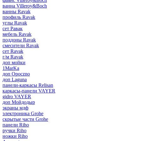
фаянс Villeroy&Boch
ванна Villeroy&Boch
ванны Ravak
профиль Ravak
углы Ravak
сет Равак
мебель Ravak
поддоны Ravak
смесители Ravak
сет Ravak
г/м Ravak
доп мойки
1MarKa
доп Opoczno
доп Laguna
панели-каркасы Relisan
каркасы-панели VAYER
gidro VAYER
доп Мойдодыр
экраны мдф
электроника Grohe
скрытые части Grohe
панели Riho
ручки Riho
ножки Riho