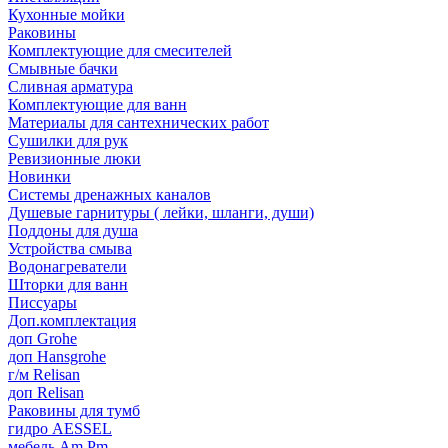
Кухонные мойки
Раковины
Комплектующие для смесителей
Смывные бачки
Сливная арматура
Комплектующие для ванн
Материалы для сантехнических работ
Сушилки для рук
Ревизионные люки
Новинки
Системы дренажных каналов
Душевые гарнитуры ( лейки, шланги, души)
Поддоны для душа
Устройства смыва
Водонагреватели
Шторки для ванн
Писсуары
Доп.комплектация
доп Grohe
доп Hansgrohe
г/м Relisan
доп Relisan
Раковины для тумб
гидро AESSEL
мебель Am.Pm