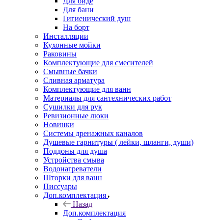
Для биде
Для бани
Гигиенический душ
На борт
Инсталляции
Кухонные мойки
Раковины
Комплектующие для смесителей
Смывные бачки
Сливная арматура
Комплектующие для ванн
Материалы для сантехнических работ
Сушилки для рук
Ревизионные люки
Новинки
Системы дренажных каналов
Душевые гарнитуры ( лейки, шланги, души)
Поддоны для душа
Устройства смыва
Водонагреватели
Шторки для ванн
Писсуары
Доп.комплектация
Назад
Доп.комплектация