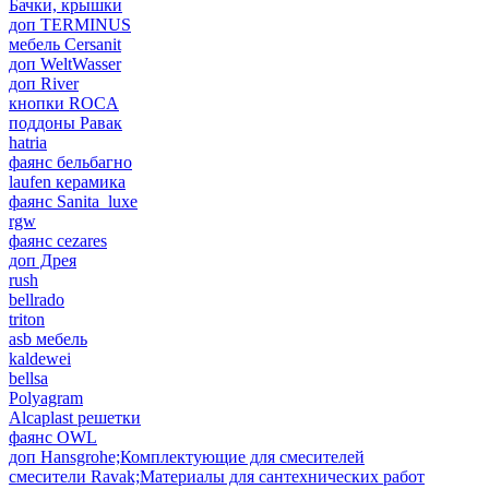
Бачки, крышки
доп TERMINUS
мебель Cersanit
доп WeltWasser
доп River
кнопки ROCA
поддоны Равак
hatria
фаянс бельбагно
laufen керамика
фаянс Sanita_luxe
rgw
фаянс cezares
доп Дрея
rush
bellrado
triton
asb мебель
kaldewei
bellsa
Polyagram
Alcaplast решетки
фаянс OWL
доп Hansgrohe;Комплектующие для смесителей
смесители Ravak;Материалы для сантехнических работ