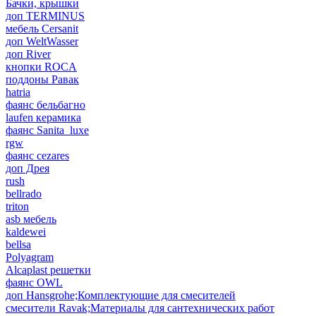
Бачки, крышки
доп TERMINUS
мебель Cersanit
доп WeltWasser
доп River
кнопки ROCA
поддоны Равак
hatria
фаянс бельбагно
laufen керамика
фаянс Sanita_luxe
rgw
фаянс cezares
доп Дрея
rush
bellrado
triton
asb мебель
kaldewei
bellsa
Polyagram
Alcaplast решетки
фаянс OWL
доп Hansgrohe;Комплектующие для смесителей
смесители Ravak;Материалы для сантехнических работ