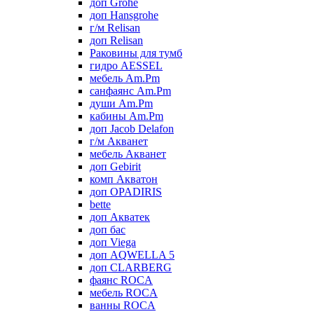
доп Grohe
доп Hansgrohe
г/м Relisan
доп Relisan
Раковины для тумб
гидро AESSEL
мебель Am.Pm
санфаянс Am.Pm
души Am.Pm
кабины Am.Pm
доп Jacob Delafon
г/м Акванет
мебель Акванет
доп Gebirit
комп Акватон
доп OPADIRIS
bette
доп Акватек
доп бас
доп Viega
доп AQWELLA 5
доп CLARBERG
фаянс ROCA
мебель ROCA
ванны ROCA