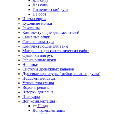
Для биде
Для бани
Гигиенический душ
На борт
Инсталляции
Кухонные мойки
Раковины
Комплектующие для смесителей
Смывные бачки
Сливная арматура
Комплектующие для ванн
Материалы для сантехнических работ
Сушилки для рук
Ревизионные люки
Новинки
Системы дренажных каналов
Душевые гарнитуры ( лейки, шланги, души)
Поддоны для душа
Устройства смыва
Водонагреватели
Шторки для ванн
Писсуары
Доп.комплектация
Назад
Доп.комплектация