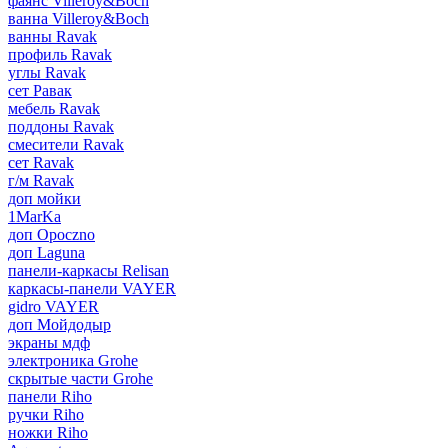
фаянс Villeroy&Boch
ванна Villeroy&Boch
ванны Ravak
профиль Ravak
углы Ravak
сет Равак
мебель Ravak
поддоны Ravak
смесители Ravak
сет Ravak
г/м Ravak
доп мойки
1MarKa
доп Opoczno
доп Laguna
панели-каркасы Relisan
каркасы-панели VAYER
gidro VAYER
доп Мойдодыр
экраны мдф
электроника Grohe
скрытые части Grohe
панели Riho
ручки Riho
ножки Riho