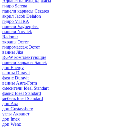
Aquanet панели, каркасы
гидро Serena
панели каркасы Cezares
акрил Jacob Delafon
гидро VITRA
панели Vagnerplast
панели Novitek
Radomir
экраны Эстет
гидромассаж Эстет
ванны Jika
RGW комплектующие
панели каркасы Santek
доп Energy
ванны Duravit
фаянс Duravit
ванны Astra-Form
смесители Ideal Standart
фаянс Ideal Standard
мебель Ideal Standard
доп Axa
доп Gustavsberg
углы Акванет
доп Imex
доп Wenz