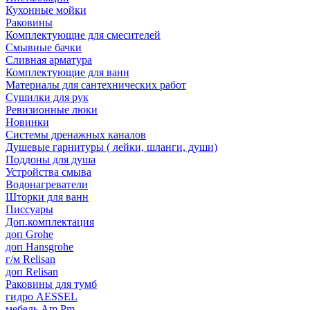
Кухонные мойки
Раковины
Комплектующие для смесителей
Смывные бачки
Сливная арматура
Комплектующие для ванн
Материалы для сантехнических работ
Сушилки для рук
Ревизионные люки
Новинки
Системы дренажных каналов
Душевые гарнитуры ( лейки, шланги, души)
Поддоны для душа
Устройства смыва
Водонагреватели
Шторки для ванн
Писсуары
Доп.комплектация
доп Grohe
доп Hansgrohe
г/м Relisan
доп Relisan
Раковины для тумб
гидро AESSEL
мебель Am.Pm