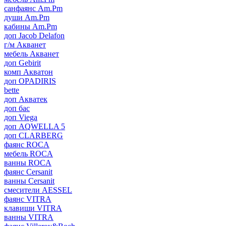
санфаянс Am.Pm
души Am.Pm
кабины Am.Pm
доп Jacob Delafon
г/м Акванет
мебель Акванет
доп Gebirit
комп Акватон
доп OPADIRIS
bette
доп Акватек
доп бас
доп Viega
доп AQWELLA 5
доп CLARBERG
фаянс ROCA
мебель ROCA
ванны ROCA
фаянс Cersanit
ванны Cersanit
смесители AESSEL
фаянс VITRA
клавиши VITRA
ванны VITRA