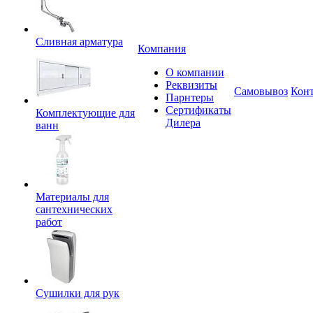
Сливная арматура
Компания
О компании
Реквизиты
Самовывоз
Кон
Парнтеры
Сертификаты
Комплектующие для
Дилера
ванн
Материалы для
сантехнических
работ
Сушилки для рук