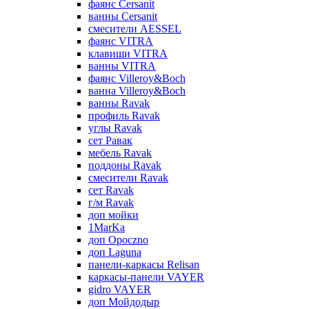
фаянс Cersanit
ванны Cersanit
смесители AESSEL
фаянс VITRA
клавиши VITRA
ванны VITRA
фаянс Villeroy&Boch
ванна Villeroy&Boch
ванны Ravak
профиль Ravak
углы Ravak
сет Равак
мебель Ravak
поддоны Ravak
смесители Ravak
сет Ravak
г/м Ravak
доп мойки
1MarKa
доп Opoczno
доп Laguna
панели-каркасы Relisan
каркасы-панели VAYER
gidro VAYER
доп Мойдодыр