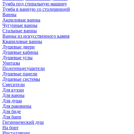
Тумба под стиральную машину
Тумба в ванную со столешницей
Ванны
Акриловые ванны
Чугунные ванны
Стальные ванны
Ванны из искусственного камня
Квариловые ванны
Душевые двери
Душевые кабины
Душевые углы
Унитазы
Полотенцесушители
Душевые панели
Душевые системы
Смесители
Для кухни
Для ванны
Для душа
Для раковины
Для биде
Для бани
Гигиенический душ
На борт
Инсталляции