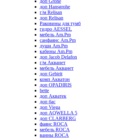
доп Grohe
доп Hansgrohe
г/м Relisan
доп Relisan
Раковины для тумб
гидро AESSEL
мебель Am.Pm
санфаянс Am.Pm
души Am.Pm
кабины Am.Pm
доп Jacob Delafon
г/м Акванет
мебель Акванет
доп Gebirit
комп Акватон
доп OPADIRIS
bette
доп Акватек
доп бас
доп Viega
доп AQWELLA 5
доп CLARBERG
фаянс ROCA
мебель ROCA
ванны ROCA