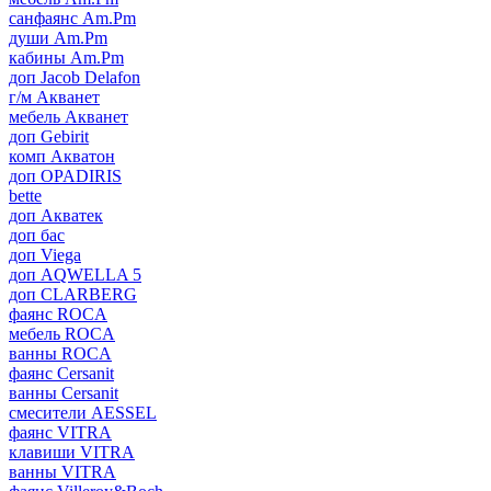
санфаянс Am.Pm
души Am.Pm
кабины Am.Pm
доп Jacob Delafon
г/м Акванет
мебель Акванет
доп Gebirit
комп Акватон
доп OPADIRIS
bette
доп Акватек
доп бас
доп Viega
доп AQWELLA 5
доп CLARBERG
фаянс ROCA
мебель ROCA
ванны ROCA
фаянс Cersanit
ванны Cersanit
смесители AESSEL
фаянс VITRA
клавиши VITRA
ванны VITRA