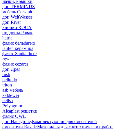
Бачки, крышки
доп TERMINUS
мебель Cersanit
доп WeltWasser
доп River
кнопки ROCA
поддоны Равак
hatria
фаянс бельбагно
laufen керамика
фаянс Sanita_luxe
rgw
фаянс cezares
доп Дрея
rush
bellrado
triton
asb мебель
kaldewei
bellsa
Polyagram
Alcaplast решетки
фаянс OWL
доп Hansgrohe;Комплектующие для смесителей
смесители Ravak;Материалы для сантехнических работ