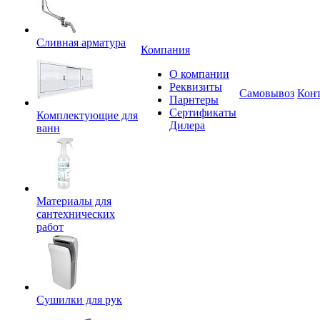
Сливная арматура
Компания
О компании
Реквизиты
Самовывоз
Кон
Парнтеры
Сертификаты
Комплектующие для
Дилера
ванн
Материалы для
сантехнических
работ
Сушилки для рук