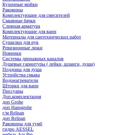
Кухонные мойки
Раковины
Комплектующие для смесителей
Смывные бачки
Сливная арматура
Комплектующие для ванн
Материалы для сантехнических работ
Сушилки для рук
Ревизионные люки
Новинки
Системы дренажных каналов
Душевые гарнитуры ( лейки, шланги, души)
Поддоны для душа
Устройства смыва
Водонагреватели
Шторки для ванн
Писсуары
Доп.комплектация
доп Grohe
доп Hansgrohe
г/м Relisan
доп Relisan
Раковины для тумб
гидро AESSEL
мебель Am.Pm