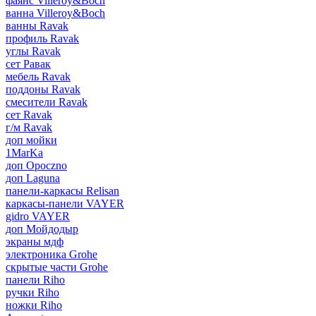
фаянс Villeroy&Boch
ванна Villeroy&Boch
ванны Ravak
профиль Ravak
углы Ravak
сет Равак
мебель Ravak
поддоны Ravak
смесители Ravak
сет Ravak
г/м Ravak
доп мойки
1MarKa
доп Opoczno
доп Laguna
панели-каркасы Relisan
каркасы-панели VAYER
gidro VAYER
доп Мойдодыр
экраны мдф
электроника Grohe
скрытые части Grohe
панели Riho
ручки Riho
ножки Riho