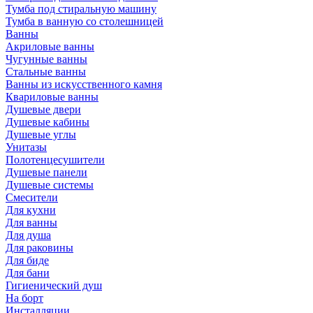
Тумба под стиральную машину
Тумба в ванную со столешницей
Ванны
Акриловые ванны
Чугунные ванны
Стальные ванны
Ванны из искусственного камня
Квариловые ванны
Душевые двери
Душевые кабины
Душевые углы
Унитазы
Полотенцесушители
Душевые панели
Душевые системы
Смесители
Для кухни
Для ванны
Для душа
Для раковины
Для биде
Для бани
Гигиенический душ
На борт
Инсталляции