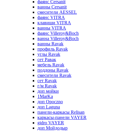
фаянс Cersanit
ванны Cersanit
смесители AESSEL
фаянс VITRA
клавиши VITRA
ванны VITRA
фаянс Villeroy&Boch
ванна Villeroy&Boch
ванны Ravak
профиль Ravak
углы Ravak
сет Равак
мебель Ravak
поддоны Ravak
смесители Ravak
сет Ravak
г/м Ravak
доп мойки
1MarKa
доп Opoczno
доп Laguna
панели-каркасы Relisan
каркасы-панели VAYER
gidro VAYER
доп Мойдодыр