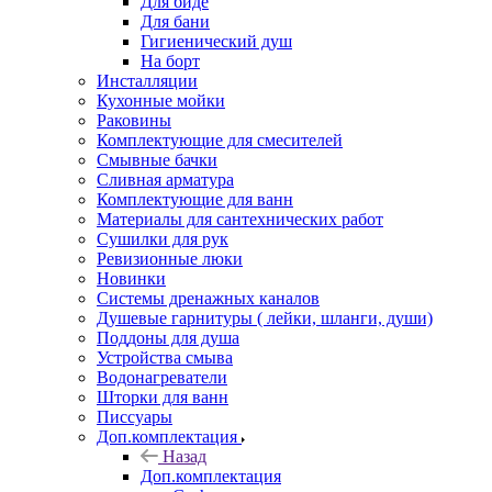
Для биде
Для бани
Гигиенический душ
На борт
Инсталляции
Кухонные мойки
Раковины
Комплектующие для смесителей
Смывные бачки
Сливная арматура
Комплектующие для ванн
Материалы для сантехнических работ
Сушилки для рук
Ревизионные люки
Новинки
Системы дренажных каналов
Душевые гарнитуры ( лейки, шланги, души)
Поддоны для душа
Устройства смыва
Водонагреватели
Шторки для ванн
Писсуары
Доп.комплектация
Назад
Доп.комплектация