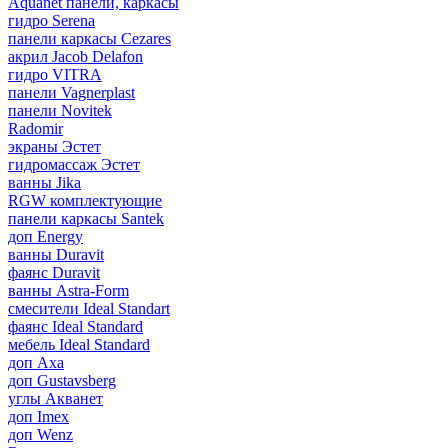
Aquanet панели, каркасы
гидро Serena
панели каркасы Cezares
акрил Jacob Delafon
гидро VITRA
панели Vagnerplast
панели Novitek
Radomir
экраны Эстет
гидромассаж Эстет
ванны Jika
RGW комплектующие
панели каркасы Santek
доп Energy
ванны Duravit
фаянс Duravit
ванны Astra-Form
смесители Ideal Standart
фаянс Ideal Standard
мебель Ideal Standard
доп Axa
доп Gustavsberg
углы Акванет
доп Imex
доп Wenz