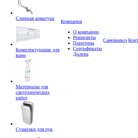
Сливная арматура
Компания
О компании
Реквизиты
Самовывоз
Кон
Парнтеры
Сертификаты
Комплектующие для
Дилера
ванн
Материалы для
сантехнических
работ
Сушилки для рук