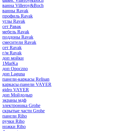
фаянс Villeroy&Boch
ванна Villeroy&Boch
ванны Ravak
профиль Ravak
углы Ravak
сет Равак
мебель Ravak
поддоны Ravak
смесители Ravak
сет Ravak
г/м Ravak
доп мойки
1MarKa
доп Opoczno
доп Laguna
панели-каркасы Relisan
каркасы-панели VAYER
gidro VAYER
доп Мойдодыр
экраны мдф
электроника Grohe
скрытые части Grohe
панели Riho
ручки Riho
ножки Riho