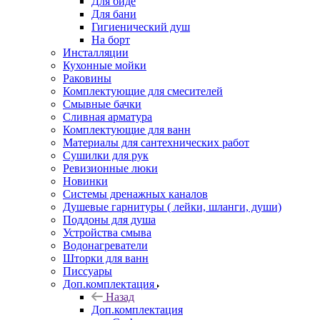
Для биде
Для бани
Гигиенический душ
На борт
Инсталляции
Кухонные мойки
Раковины
Комплектующие для смесителей
Смывные бачки
Сливная арматура
Комплектующие для ванн
Материалы для сантехнических работ
Сушилки для рук
Ревизионные люки
Новинки
Системы дренажных каналов
Душевые гарнитуры ( лейки, шланги, души)
Поддоны для душа
Устройства смыва
Водонагреватели
Шторки для ванн
Писсуары
Доп.комплектация
Назад
Доп.комплектация