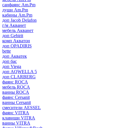
санфаянс Am.Pm
души Am.Pm
кабины Am.Pm
доп Jacob Delafon
г/м Акванет
мебель Акванет
доп Gebirit
комп Акватон
доп OPADIRIS
bette
доп Акватек
доп бас
доп Viega
доп AQWELLA 5
доп CLARBERG
фаянс ROCA
мебель ROCA
ванны ROCA
фаянс Cersanit
ванны Cersanit
смесители AESSEL
фаянс VITRA
клавиши VITRA
ванны VITRA