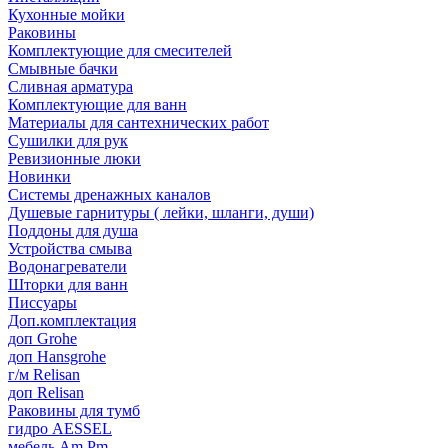
Кухонные мойки
Раковины
Комплектующие для смесителей
Смывные бачки
Сливная арматура
Комплектующие для ванн
Материалы для сантехнических работ
Сушилки для рук
Ревизионные люки
Новинки
Системы дренажных каналов
Душевые гарнитуры ( лейки, шланги, души)
Поддоны для душа
Устройства смыва
Водонагреватели
Шторки для ванн
Писсуары
Доп.комплектация
доп Grohe
доп Hansgrohe
г/м Relisan
доп Relisan
Раковины для тумб
гидро AESSEL
мебель Am.Pm