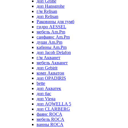
доп Grohe
доп Hansgrohe
г/м Relisan
доп Relisan
Раковины для тумб
гидро AESSEL
мебель Am.Pm
санфаянс Am.Pm
души Am.Pm
кабины Am.Pm
доп Jacob Delafon
г/м Акванет
мебель Акванет
доп Gebirit
комп Акватон
доп OPADIRIS
bette
доп Акватек
доп бас
доп Viega
доп AQWELLA 5
доп CLARBERG
фаянс ROCA
мебель ROCA
ванны ROCA