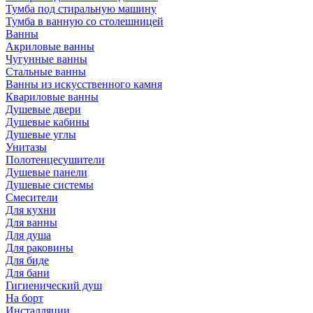
Тумба под стиральную машину
Тумба в ванную со столешницей
Ванны
Акриловые ванны
Чугунные ванны
Стальные ванны
Ванны из искусственного камня
Квариловые ванны
Душевые двери
Душевые кабины
Душевые углы
Унитазы
Полотенцесушители
Душевые панели
Душевые системы
Смесители
Для кухни
Для ванны
Для душа
Для раковины
Для биде
Для бани
Гигиенический душ
На борт
Инсталляции