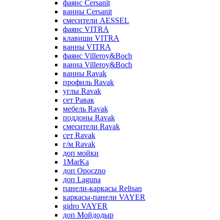
фаянс Cersanit
ванны Cersanit
смесители AESSEL
фаянс VITRA
клавиши VITRA
ванны VITRA
фаянс Villeroy&Boch
ванна Villeroy&Boch
ванны Ravak
профиль Ravak
углы Ravak
сет Равак
мебель Ravak
поддоны Ravak
смесители Ravak
сет Ravak
г/м Ravak
доп мойки
1MarKa
доп Opoczno
доп Laguna
панели-каркасы Relisan
каркасы-панели VAYER
gidro VAYER
доп Мойдодыр