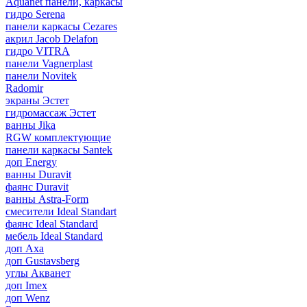
Aquanet панели, каркасы
гидро Serena
панели каркасы Cezares
акрил Jacob Delafon
гидро VITRA
панели Vagnerplast
панели Novitek
Radomir
экраны Эстет
гидромассаж Эстет
ванны Jika
RGW комплектующие
панели каркасы Santek
доп Energy
ванны Duravit
фаянс Duravit
ванны Astra-Form
смесители Ideal Standart
фаянс Ideal Standard
мебель Ideal Standard
доп Axa
доп Gustavsberg
углы Акванет
доп Imex
доп Wenz