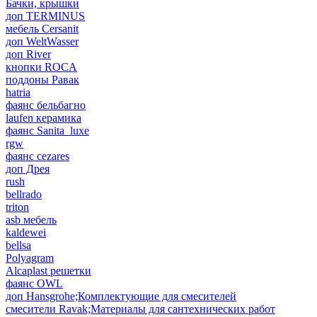
Бачки, крышки
доп TERMINUS
мебель Cersanit
доп WeltWasser
доп River
кнопки ROCA
поддоны Равак
hatria
фаянс бельбагно
laufen керамика
фаянс Sanita_luxe
rgw
фаянс cezares
доп Дрея
rush
bellrado
triton
asb мебель
kaldewei
bellsa
Polyagram
Alcaplast решетки
фаянс OWL
доп Hansgrohe;Комплектующие для смесителей
смесители Ravak;Материалы для сантехнических работ