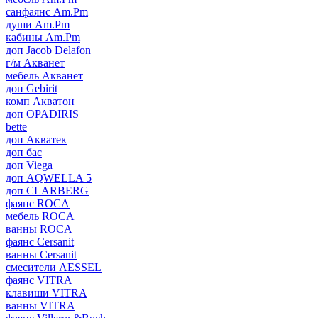
санфаянс Am.Pm
души Am.Pm
кабины Am.Pm
доп Jacob Delafon
г/м Акванет
мебель Акванет
доп Gebirit
комп Акватон
доп OPADIRIS
bette
доп Акватек
доп бас
доп Viega
доп AQWELLA 5
доп CLARBERG
фаянс ROCA
мебель ROCA
ванны ROCA
фаянс Cersanit
ванны Cersanit
смесители AESSEL
фаянс VITRA
клавиши VITRA
ванны VITRA