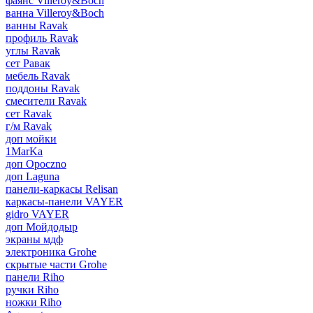
фаянс Villeroy&Boch
ванна Villeroy&Boch
ванны Ravak
профиль Ravak
углы Ravak
сет Равак
мебель Ravak
поддоны Ravak
смесители Ravak
сет Ravak
г/м Ravak
доп мойки
1MarKa
доп Opoczno
доп Laguna
панели-каркасы Relisan
каркасы-панели VAYER
gidro VAYER
доп Мойдодыр
экраны мдф
электроника Grohe
скрытые части Grohe
панели Riho
ручки Riho
ножки Riho