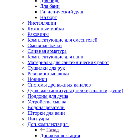
Для биде
Для бани
Гигиенический душ
На борт
Инсталляции
Кухонные мойки
Раковины
Комплектующие для смесителей
Смывные бачки
Сливная арматура
Комплектующие для ванн
Материалы для сантехнических работ
Сушилки для рук
Ревизионные люки
Новинки
Системы дренажных каналов
Душевые гарнитуры ( лейки, шланги, души)
Поддоны для душа
Устройства смыва
Водонагреватели
Шторки для ванн
Писсуары
Доп.комплектация
Назад
Доп.комплектация