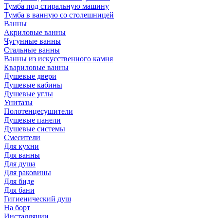
Тумба под стиральную машину
Тумба в ванную со столешницей
Ванны
Акриловые ванны
Чугунные ванны
Стальные ванны
Ванны из искусственного камня
Квариловые ванны
Душевые двери
Душевые кабины
Душевые углы
Унитазы
Полотенцесушители
Душевые панели
Душевые системы
Смесители
Для кухни
Для ванны
Для душа
Для раковины
Для биде
Для бани
Гигиенический душ
На борт
Инсталляции