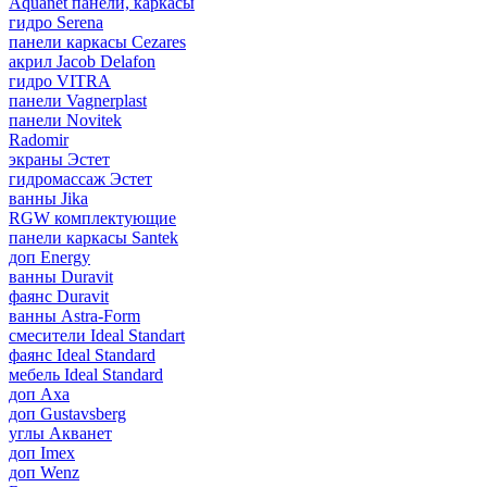
Aquanet панели, каркасы
гидро Serena
панели каркасы Cezares
акрил Jacob Delafon
гидро VITRA
панели Vagnerplast
панели Novitek
Radomir
экраны Эстет
гидромассаж Эстет
ванны Jika
RGW комплектующие
панели каркасы Santek
доп Energy
ванны Duravit
фаянс Duravit
ванны Astra-Form
смесители Ideal Standart
фаянс Ideal Standard
мебель Ideal Standard
доп Axa
доп Gustavsberg
углы Акванет
доп Imex
доп Wenz