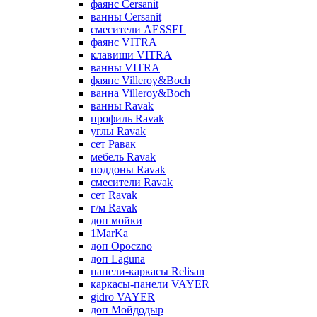
фаянс Cersanit
ванны Cersanit
смесители AESSEL
фаянс VITRA
клавиши VITRA
ванны VITRA
фаянс Villeroy&Boch
ванна Villeroy&Boch
ванны Ravak
профиль Ravak
углы Ravak
сет Равак
мебель Ravak
поддоны Ravak
смесители Ravak
сет Ravak
г/м Ravak
доп мойки
1MarKa
доп Opoczno
доп Laguna
панели-каркасы Relisan
каркасы-панели VAYER
gidro VAYER
доп Мойдодыр