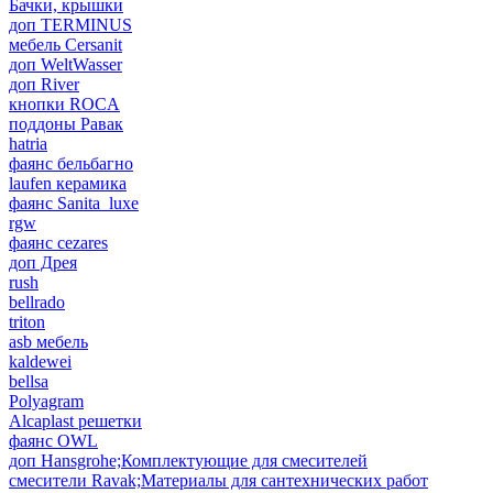
Бачки, крышки
доп TERMINUS
мебель Cersanit
доп WeltWasser
доп River
кнопки ROCA
поддоны Равак
hatria
фаянс бельбагно
laufen керамика
фаянс Sanita_luxe
rgw
фаянс cezares
доп Дрея
rush
bellrado
triton
asb мебель
kaldewei
bellsa
Polyagram
Alcaplast решетки
фаянс OWL
доп Hansgrohe;Комплектующие для смесителей
смесители Ravak;Материалы для сантехнических работ