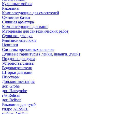
Кухонные мойки
Раковины
Комплектующие для смесителей
Смывные бачки
Сливная арматура
Комплектующие для ванн
Материалы для сантехнических работ
Сушилки для рук
Ревизионные люки
Новинки
Системы дренажных каналов
Душевые гарнитуры ( лейки, шланги, души)
Поддоны для душа
Устройства смыва
Водонагреватели
Шторки для ванн
Писсуары
Доп.комплектация
доп Grohe
доп Hansgrohe
г/м Relisan
доп Relisan
Раковины для тумб
гидро AESSEL
мебель Am.Pm