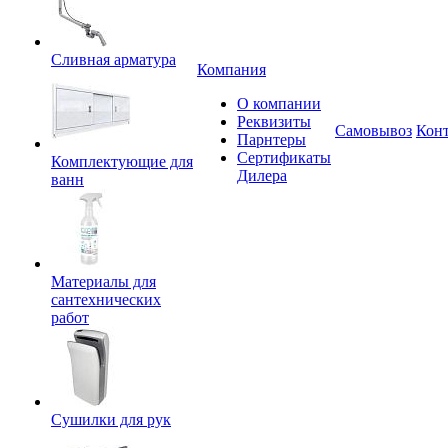
Сливная арматура
Компания
О компании
Реквизиты
Самовывоз
Кон
Парнтеры
Сертификаты
Комплектующие для
Дилера
ванн
Материалы для
сантехнических
работ
Сушилки для рук