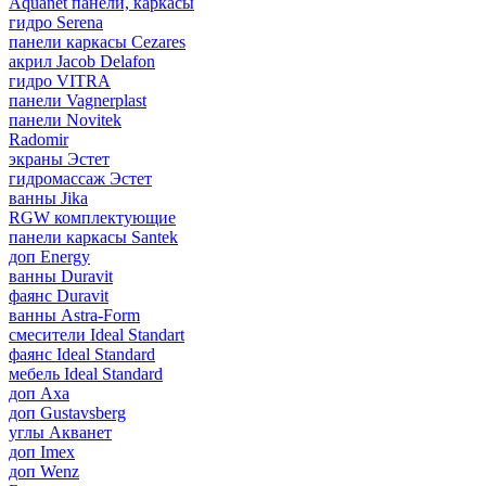
Aquanet панели, каркасы
гидро Serena
панели каркасы Cezares
акрил Jacob Delafon
гидро VITRA
панели Vagnerplast
панели Novitek
Radomir
экраны Эстет
гидромассаж Эстет
ванны Jika
RGW комплектующие
панели каркасы Santek
доп Energy
ванны Duravit
фаянс Duravit
ванны Astra-Form
смесители Ideal Standart
фаянс Ideal Standard
мебель Ideal Standard
доп Axa
доп Gustavsberg
углы Акванет
доп Imex
доп Wenz