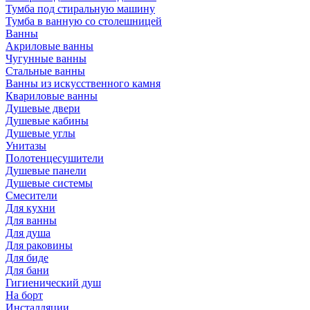
Тумба под стиральную машину
Тумба в ванную со столешницей
Ванны
Акриловые ванны
Чугунные ванны
Стальные ванны
Ванны из искусственного камня
Квариловые ванны
Душевые двери
Душевые кабины
Душевые углы
Унитазы
Полотенцесушители
Душевые панели
Душевые системы
Смесители
Для кухни
Для ванны
Для душа
Для раковины
Для биде
Для бани
Гигиенический душ
На борт
Инсталляции