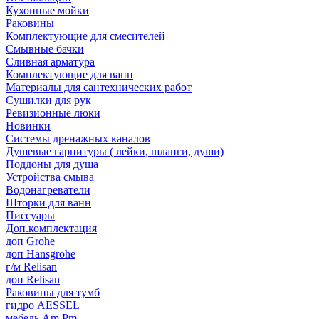
Кухонные мойки
Раковины
Комплектующие для смесителей
Смывные бачки
Сливная арматура
Комплектующие для ванн
Материалы для сантехнических работ
Сушилки для рук
Ревизионные люки
Новинки
Системы дренажных каналов
Душевые гарнитуры ( лейки, шланги, души)
Поддоны для душа
Устройства смыва
Водонагреватели
Шторки для ванн
Писсуары
Доп.комплектация
доп Grohe
доп Hansgrohe
г/м Relisan
доп Relisan
Раковины для тумб
гидро AESSEL
мебель Am.Pm