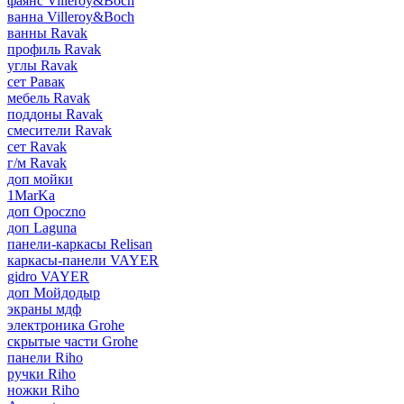
фаянс Villeroy&Boch
ванна Villeroy&Boch
ванны Ravak
профиль Ravak
углы Ravak
сет Равак
мебель Ravak
поддоны Ravak
смесители Ravak
сет Ravak
г/м Ravak
доп мойки
1MarKa
доп Opoczno
доп Laguna
панели-каркасы Relisan
каркасы-панели VAYER
gidro VAYER
доп Мойдодыр
экраны мдф
электроника Grohe
скрытые части Grohe
панели Riho
ручки Riho
ножки Riho