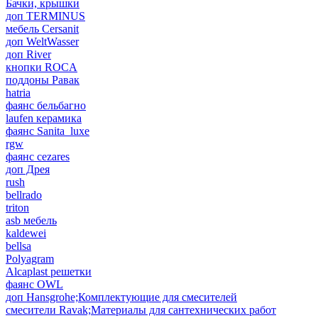
Бачки, крышки
доп TERMINUS
мебель Cersanit
доп WeltWasser
доп River
кнопки ROCA
поддоны Равак
hatria
фаянс бельбагно
laufen керамика
фаянс Sanita_luxe
rgw
фаянс cezares
доп Дрея
rush
bellrado
triton
asb мебель
kaldewei
bellsa
Polyagram
Alcaplast решетки
фаянс OWL
доп Hansgrohe;Комплектующие для смесителей
смесители Ravak;Материалы для сантехнических работ