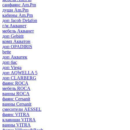
санфаянс Am.Pm
души Am.Pm
кабины Am.Pm
доп Jacob Delafon
г/м Акванет
мебель Акванет
доп Gebirit
комп Акватон
доп OPADIRIS
bette
доп Акватек
доп бас
доп Viega
доп AQWELLA 5
доп CLARBERG
фаянс ROCA
мебель ROCA
ванны ROCA
фаянс Cersanit
ванны Cersanit
смесители AESSEL
фаянс VITRA
клавиши VITRA
ванны VITRA