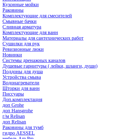
Кухонные мойки
Раковины
Комплектующие для смесителей
Смывные бачки
Сливная арматура
Комплектующие для ванн
Материалы для сантехнических работ
Сушилки для рук
Ревизионные люки
Новинки
Системы дренажных каналов
Душевые гарнитуры ( лейки, шланги, души)
Поддоны для душа
Устройства смыва
Водонагреватели
Шторки для ванн
Писсуары
Доп.комплектация
доп Grohe
доп Hansgrohe
г/м Relisan
доп Relisan
Раковины для тумб
гидро AESSEL
мебель Am.Pm