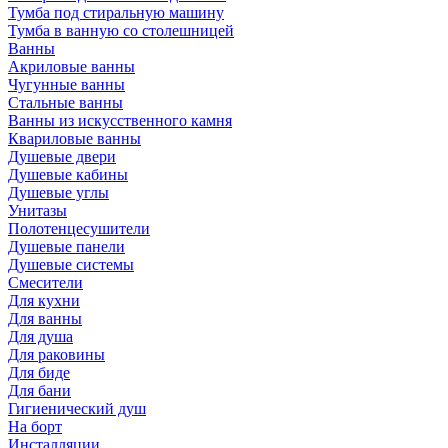
Тумба под стиральную машину
Тумба в ванную со столешницей
Ванны
Акриловые ванны
Чугунные ванны
Стальные ванны
Ванны из искусственного камня
Квариловые ванны
Душевые двери
Душевые кабины
Душевые углы
Унитазы
Полотенцесушители
Душевые панели
Душевые системы
Смесители
Для кухни
Для ванны
Для душа
Для раковины
Для биде
Для бани
Гигиенический душ
На борт
Инсталляции