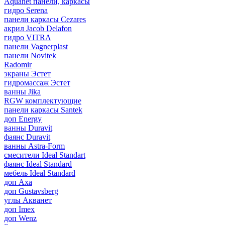
Aquanet панели, каркасы
гидро Serena
панели каркасы Cezares
акрил Jacob Delafon
гидро VITRA
панели Vagnerplast
панели Novitek
Radomir
экраны Эстет
гидромассаж Эстет
ванны Jika
RGW комплектующие
панели каркасы Santek
доп Energy
ванны Duravit
фаянс Duravit
ванны Astra-Form
смесители Ideal Standart
фаянс Ideal Standard
мебель Ideal Standard
доп Axa
доп Gustavsberg
углы Акванет
доп Imex
доп Wenz