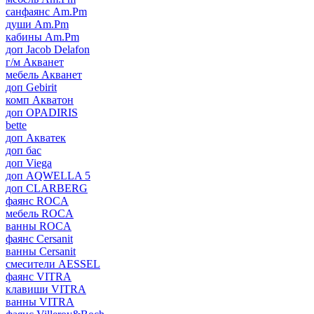
санфаянс Am.Pm
души Am.Pm
кабины Am.Pm
доп Jacob Delafon
г/м Акванет
мебель Акванет
доп Gebirit
комп Акватон
доп OPADIRIS
bette
доп Акватек
доп бас
доп Viega
доп AQWELLA 5
доп CLARBERG
фаянс ROCA
мебель ROCA
ванны ROCA
фаянс Cersanit
ванны Cersanit
смесители AESSEL
фаянс VITRA
клавиши VITRA
ванны VITRA