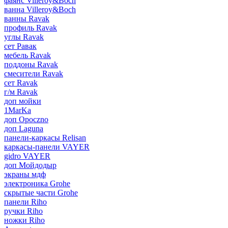
фаянс Villeroy&Boch
ванна Villeroy&Boch
ванны Ravak
профиль Ravak
углы Ravak
сет Равак
мебель Ravak
поддоны Ravak
смесители Ravak
сет Ravak
г/м Ravak
доп мойки
1MarKa
доп Opoczno
доп Laguna
панели-каркасы Relisan
каркасы-панели VAYER
gidro VAYER
доп Мойдодыр
экраны мдф
электроника Grohe
скрытые части Grohe
панели Riho
ручки Riho
ножки Riho