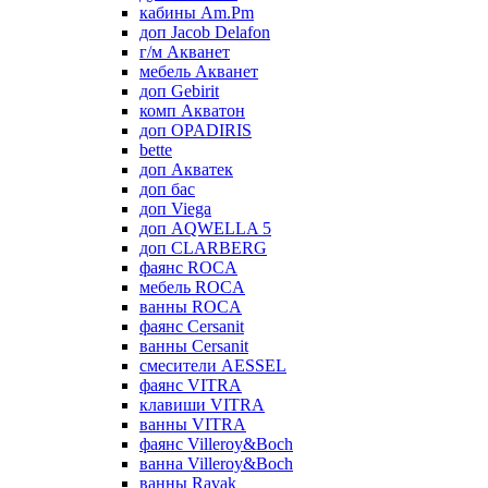
кабины Am.Pm
доп Jacob Delafon
г/м Акванет
мебель Акванет
доп Gebirit
комп Акватон
доп OPADIRIS
bette
доп Акватек
доп бас
доп Viega
доп AQWELLA 5
доп CLARBERG
фаянс ROCA
мебель ROCA
ванны ROCA
фаянс Cersanit
ванны Cersanit
смесители AESSEL
фаянс VITRA
клавиши VITRA
ванны VITRA
фаянс Villeroy&Boch
ванна Villeroy&Boch
ванны Ravak