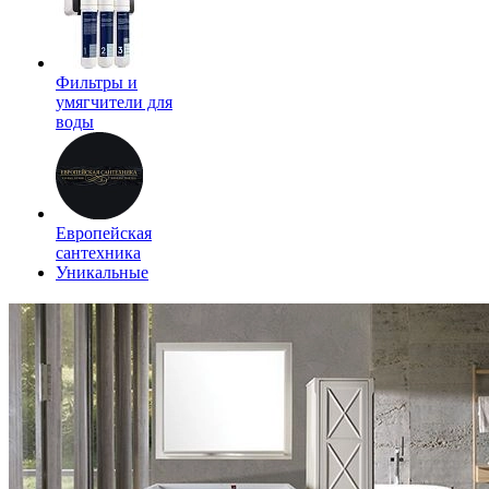
Фильтры и
умягчители для
воды
Европейская
сантехника
Уникальные