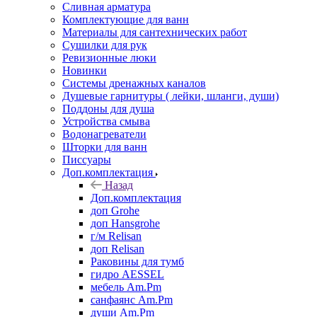
Сливная арматура
Комплектующие для ванн
Материалы для сантехнических работ
Сушилки для рук
Ревизионные люки
Новинки
Системы дренажных каналов
Душевые гарнитуры ( лейки, шланги, души)
Поддоны для душа
Устройства смыва
Водонагреватели
Шторки для ванн
Писсуары
Доп.комплектация
Назад
Доп.комплектация
доп Grohe
доп Hansgrohe
г/м Relisan
доп Relisan
Раковины для тумб
гидро AESSEL
мебель Am.Pm
санфаянс Am.Pm
души Am.Pm