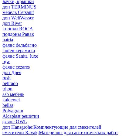
Бачки, крышки
доп TERMINUS
мебель Cersanit
доп WeltWasser
доп River
кнопки ROCA
поддоны Равак
hatria
фаянс бельбагно
laufen керамика
фаянс Sanita_luxe
rgw
фаянс cezares
доп Дрея
rush
bellrado
triton
asb мебель
kaldewei
bellsa
Polyagram
Alcaplast решетки
фаянс OWL
доп Hansgrohe;Комплектующие для смесителей
смесители Ravak;Материалы для сантехнических работ