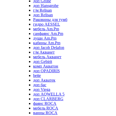
доп Grohe
доп Hansgrohe
г/м Relisan
доп Relisan
Раковины для тумб
гидро AESSEL
мебель Am.Pm
санфаянс Am.Pm
души Am.Pm
кабины Am.Pm
доп Jacob Delafon
г/м Акванет
мебель Акванет
доп Gebirit
комп Акватон
доп OPADIRIS
bette
доп Акватек
доп бас
доп Viega
доп AQWELLA 5
доп CLARBERG
фаянс ROCA
мебель ROCA
ванны ROCA