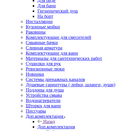
Для биде
Для бани
Гигиенический душ
На борт
Инсталляции
Кухонные мойки
Раковины
Комплектующие для смесителей
Смывные бачки
Сливная арматура
Комплектующие для ванн
Материалы для сантехнических работ
Сушилки для рук
Ревизионные люки
Новинки
Системы дренажных каналов
Душевые гарнитуры ( лейки, шланги, души)
Поддоны для душа
Устройства смыва
Водонагреватели
Шторки для ванн
Писсуары
Доп.комплектация
Назад
Доп.комплектация