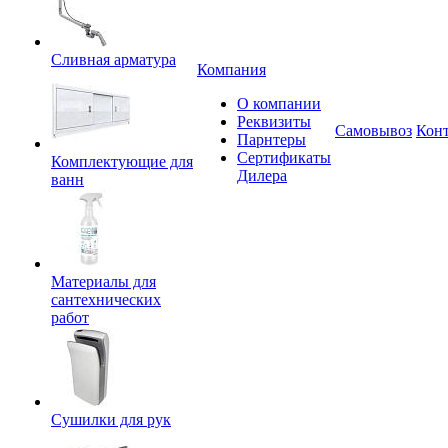
Сливная арматура
Компания
О компании
Реквизиты
Самовывоз
Кон
Парнтеры
Сертификаты
Комплектующие для
Дилера
ванн
Материалы для
сантехнических
работ
Сушилки для рук