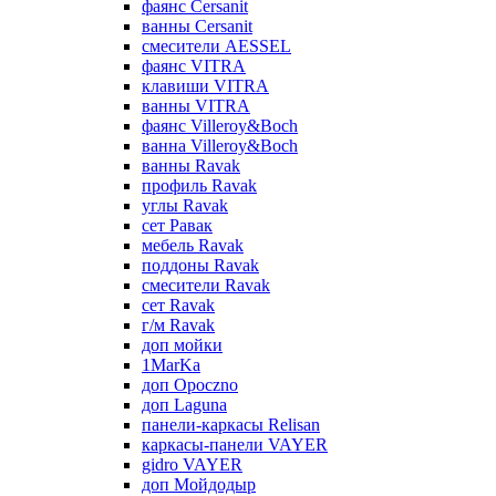
фаянс Cersanit
ванны Cersanit
смесители AESSEL
фаянс VITRA
клавиши VITRA
ванны VITRA
фаянс Villeroy&Boch
ванна Villeroy&Boch
ванны Ravak
профиль Ravak
углы Ravak
сет Равак
мебель Ravak
поддоны Ravak
смесители Ravak
сет Ravak
г/м Ravak
доп мойки
1MarKa
доп Opoczno
доп Laguna
панели-каркасы Relisan
каркасы-панели VAYER
gidro VAYER
доп Мойдодыр