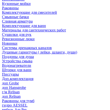
Кухонные мойки
Раковины
Комплектующие для смесителей
Смывные бачки
Сливная арматура
Комплектующие для ванн
Материалы для сантехнических работ
Сушилки для рук
Ревизионные люки
Новинки
Системы дренажных каналов
Душевые гарнитуры ( лейки, шланги, души)
Поддоны для душа
Устройства смыва
Водонагреватели
Шторки для ванн
Писсуары
Доп.комплектация
доп Grohe
доп Hansgrohe
г/м Relisan
доп Relisan
Раковины для тумб
гидро AESSEL
мебель Am.Pm