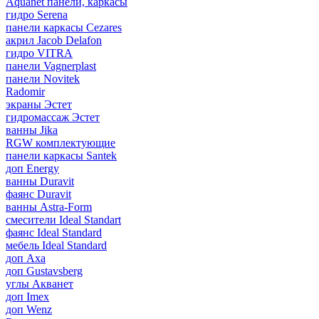
Aquanet панели, каркасы
гидро Serena
панели каркасы Cezares
акрил Jacob Delafon
гидро VITRA
панели Vagnerplast
панели Novitek
Radomir
экраны Эстет
гидромассаж Эстет
ванны Jika
RGW комплектующие
панели каркасы Santek
доп Energy
ванны Duravit
фаянс Duravit
ванны Astra-Form
смесители Ideal Standart
фаянс Ideal Standard
мебель Ideal Standard
доп Axa
доп Gustavsberg
углы Акванет
доп Imex
доп Wenz