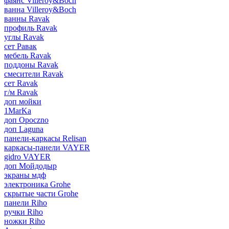
фаянс Villeroy&Boch
ванна Villeroy&Boch
ванны Ravak
профиль Ravak
углы Ravak
сет Равак
мебель Ravak
поддоны Ravak
смесители Ravak
сет Ravak
г/м Ravak
доп мойки
1MarKa
доп Opoczno
доп Laguna
панели-каркасы Relisan
каркасы-панели VAYER
gidro VAYER
доп Мойдодыр
экраны мдф
электроника Grohe
скрытые части Grohe
панели Riho
ручки Riho
ножки Riho