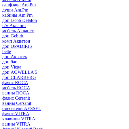
санфаянс Am.Pm
души Am.Pm
кабины Am.Pm
доп Jacob Delafon
г/м Акванет
мебель Акванет
доп Gebirit
комп Акватон
доп OPADIRIS
bette
доп Акватек
доп бас
доп Viega
доп AQWELLA 5
доп CLARBERG
фаянс ROCA
мебель ROCA
ванны ROCA
фаянс Cersanit
ванны Cersanit
смесители AESSEL
фаянс VITRA
клавиши VITRA
ванны VITRA