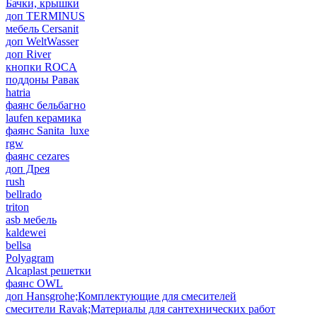
Бачки, крышки
доп TERMINUS
мебель Cersanit
доп WeltWasser
доп River
кнопки ROCA
поддоны Равак
hatria
фаянс бельбагно
laufen керамика
фаянс Sanita_luxe
rgw
фаянс cezares
доп Дрея
rush
bellrado
triton
asb мебель
kaldewei
bellsa
Polyagram
Alcaplast решетки
фаянс OWL
доп Hansgrohe;Комплектующие для смесителей
смесители Ravak;Материалы для сантехнических работ