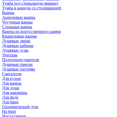
Тумба под стиральную машину
Тумба в ванную со столешницей
Ванны
Акриловые ванны
Чугунные ванны
Стальные ванны
Ванны из искусственного камня
Квариловые ванны
Душевые двери
Душевые кабины
Душевые углы
Унитазы
Полотенцесушители
Душевые панели
Душевые системы
Смесители
Для кухни
Для ванны
Для душа
Для раковины
Для биде
Для бани
Гигиенический душ
На борт
Инсталляции