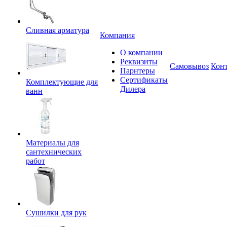
Сливная арматура
Компания
О компании
Реквизиты
Самовывоз
Кон
Парнтеры
Сертификаты
Комплектующие для
Дилера
ванн
Материалы для
сантехнических
работ
Сушилки для рук