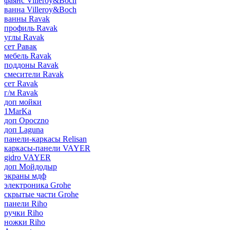
фаянс Villeroy&Boch
ванна Villeroy&Boch
ванны Ravak
профиль Ravak
углы Ravak
сет Равак
мебель Ravak
поддоны Ravak
смесители Ravak
сет Ravak
г/м Ravak
доп мойки
1MarKa
доп Opoczno
доп Laguna
панели-каркасы Relisan
каркасы-панели VAYER
gidro VAYER
доп Мойдодыр
экраны мдф
электроника Grohe
скрытые части Grohe
панели Riho
ручки Riho
ножки Riho