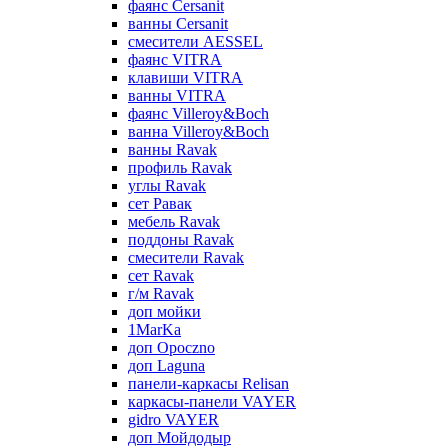
фаянс Cersanit
ванны Cersanit
смесители AESSEL
фаянс VITRA
клавиши VITRA
ванны VITRA
фаянс Villeroy&Boch
ванна Villeroy&Boch
ванны Ravak
профиль Ravak
углы Ravak
сет Равак
мебель Ravak
поддоны Ravak
смесители Ravak
сет Ravak
г/м Ravak
доп мойки
1MarKa
доп Opoczno
доп Laguna
панели-каркасы Relisan
каркасы-панели VAYER
gidro VAYER
доп Мойдодыр