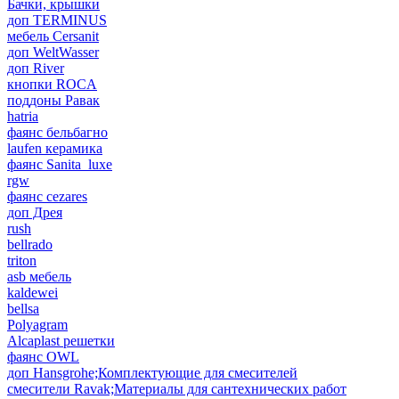
Бачки, крышки
доп TERMINUS
мебель Cersanit
доп WeltWasser
доп River
кнопки ROCA
поддоны Равак
hatria
фаянс бельбагно
laufen керамика
фаянс Sanita_luxe
rgw
фаянс cezares
доп Дрея
rush
bellrado
triton
asb мебель
kaldewei
bellsa
Polyagram
Alcaplast решетки
фаянс OWL
доп Hansgrohe;Комплектующие для смесителей
смесители Ravak;Материалы для сантехнических работ