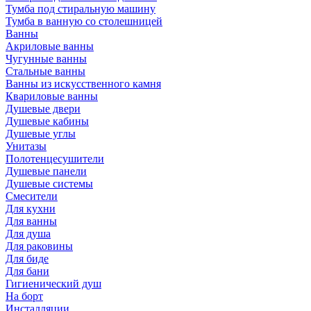
Тумба под стиральную машину
Тумба в ванную со столешницей
Ванны
Акриловые ванны
Чугунные ванны
Стальные ванны
Ванны из искусственного камня
Квариловые ванны
Душевые двери
Душевые кабины
Душевые углы
Унитазы
Полотенцесушители
Душевые панели
Душевые системы
Смесители
Для кухни
Для ванны
Для душа
Для раковины
Для биде
Для бани
Гигиенический душ
На борт
Инсталляции