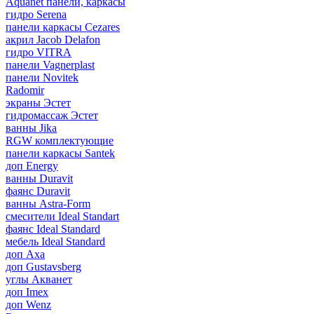
Aquanet панели, каркасы
гидро Serena
панели каркасы Cezares
акрил Jacob Delafon
гидро VITRA
панели Vagnerplast
панели Novitek
Radomir
экраны Эстет
гидромассаж Эстет
ванны Jika
RGW комплектующие
панели каркасы Santek
доп Energy
ванны Duravit
фаянс Duravit
ванны Astra-Form
смесители Ideal Standart
фаянс Ideal Standard
мебель Ideal Standard
доп Axa
доп Gustavsberg
углы Акванет
доп Imex
доп Wenz