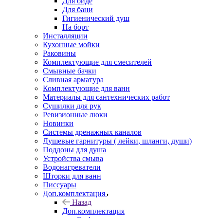
Для биде
Для бани
Гигиенический душ
На борт
Инсталляции
Кухонные мойки
Раковины
Комплектующие для смесителей
Смывные бачки
Сливная арматура
Комплектующие для ванн
Материалы для сантехнических работ
Сушилки для рук
Ревизионные люки
Новинки
Системы дренажных каналов
Душевые гарнитуры ( лейки, шланги, души)
Поддоны для душа
Устройства смыва
Водонагреватели
Шторки для ванн
Писсуары
Доп.комплектация
Назад
Доп.комплектация