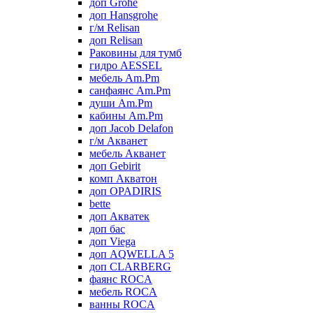
доп Grohe
доп Hansgrohe
г/м Relisan
доп Relisan
Раковины для тумб
гидро AESSEL
мебель Am.Pm
санфаянс Am.Pm
души Am.Pm
кабины Am.Pm
доп Jacob Delafon
г/м Акванет
мебель Акванет
доп Gebirit
комп Акватон
доп OPADIRIS
bette
доп Акватек
доп бас
доп Viega
доп AQWELLA 5
доп CLARBERG
фаянс ROCA
мебель ROCA
ванны ROCA