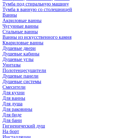
Тумба под стиральную машину
Тумба в ванную со столешницей
Ванны
Акриловые ванны
Чугунные ванны
Стальные ванны
Ванны из искусственного камня
Квариловые ванны
Душевые двери
Душевые кабины
Душевые углы
Унитазы
Полотенцесушители
Душевые панели
Душевые системы
Смесители
Для кухни
Для ванны
Для душа
Для раковины
Для биде
Для бани
Гигиенический душ
На борт
Инсталляции