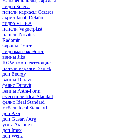
Aquanet панели, каркасы
гидро Serena
панели каркасы Cezares
акрил Jacob Delafon
гидро VITRA
панели Vagnerplast
панели Novitek
Radomir
экраны Эстет
гидромассаж Эстет
ванны Jika
RGW комплектующие
панели каркасы Santek
доп Energy
ванны Duravit
фаянс Duravit
ванны Astra-Form
смесители Ideal Standart
фаянс Ideal Standard
мебель Ideal Standard
доп Axa
доп Gustavsberg
углы Акванет
доп Imex
доп Wenz