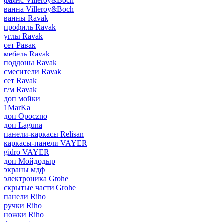
фаянс Villeroy&Boch
ванна Villeroy&Boch
ванны Ravak
профиль Ravak
углы Ravak
сет Равак
мебель Ravak
поддоны Ravak
смесители Ravak
сет Ravak
г/м Ravak
доп мойки
1MarKa
доп Opoczno
доп Laguna
панели-каркасы Relisan
каркасы-панели VAYER
gidro VAYER
доп Мойдодыр
экраны мдф
электроника Grohe
скрытые части Grohe
панели Riho
ручки Riho
ножки Riho