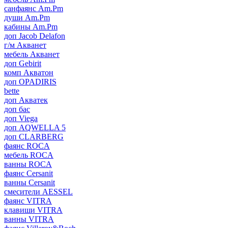
санфаянс Am.Pm
души Am.Pm
кабины Am.Pm
доп Jacob Delafon
г/м Акванет
мебель Акванет
доп Gebirit
комп Акватон
доп OPADIRIS
bette
доп Акватек
доп бас
доп Viega
доп AQWELLA 5
доп CLARBERG
фаянс ROCA
мебель ROCA
ванны ROCA
фаянс Cersanit
ванны Cersanit
смесители AESSEL
фаянс VITRA
клавиши VITRA
ванны VITRA