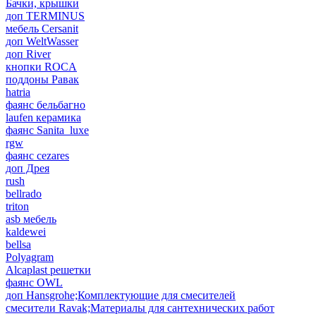
Бачки, крышки
доп TERMINUS
мебель Cersanit
доп WeltWasser
доп River
кнопки ROCA
поддоны Равак
hatria
фаянс бельбагно
laufen керамика
фаянс Sanita_luxe
rgw
фаянс cezares
доп Дрея
rush
bellrado
triton
asb мебель
kaldewei
bellsa
Polyagram
Alcaplast решетки
фаянс OWL
доп Hansgrohe;Комплектующие для смесителей
смесители Ravak;Материалы для сантехнических работ