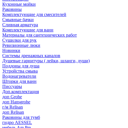
Кухонные мойки
Раковины
Комплектующие для смесителей
Смывные бачки
Сливная арматура
Комплектующие для ванн
Материалы для сантехнических работ
Сушилки для рук
Ревизионные люки
Новинки
Системы дренажных каналов
Душевые гарнитуры ( лейки, шланги, души)
Поддоны для душа
Устройства смыва
Водонагреватели
Шторки для ванн
Писсуары
Доп.комплектация
доп Grohe
доп Hansgrohe
г/м Relisan
доп Relisan
Раковины для тумб
гидро AESSEL
мебель Am.Pm