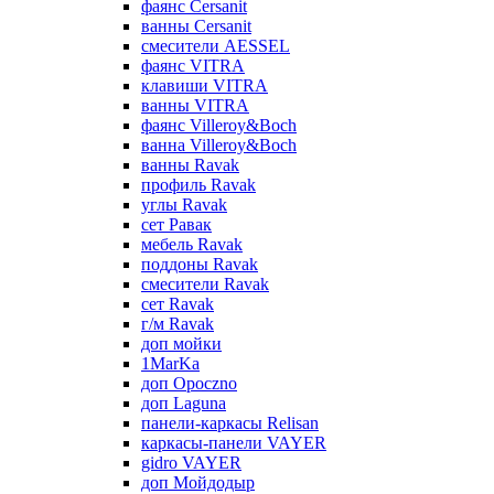
фаянс Cersanit
ванны Cersanit
смесители AESSEL
фаянс VITRA
клавиши VITRA
ванны VITRA
фаянс Villeroy&Boch
ванна Villeroy&Boch
ванны Ravak
профиль Ravak
углы Ravak
сет Равак
мебель Ravak
поддоны Ravak
смесители Ravak
сет Ravak
г/м Ravak
доп мойки
1MarKa
доп Opoczno
доп Laguna
панели-каркасы Relisan
каркасы-панели VAYER
gidro VAYER
доп Мойдодыр