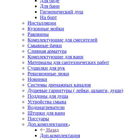
Для биде
Для бани
Гигиенический душ
На борт
Инсталляции
Кухонные мойки
Раковины
Комплектующие для смесителей
Смывные бачки
Сливная арматура
Комплектующие для ванн
Материалы для сантехнических работ
Сушилки для рук
Ревизионные люки
Новинки
Системы дренажных каналов
Душевые гарнитуры ( лейки, шланги, души)
Поддоны для душа
Устройства смыва
Водонагреватели
Шторки для ванн
Писсуары
Доп.комплектация
Назад
Доп.комплектация