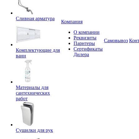
Сливная арматура
Компания
О компании
Реквизиты
Самовывоз
Кон
Парнтеры
Сертификаты
Комплектующие для
Дилера
ванн
Материалы для
сантехнических
работ
Сушилки для рук