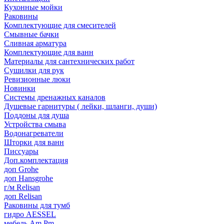
Кухонные мойки
Раковины
Комплектующие для смесителей
Смывные бачки
Сливная арматура
Комплектующие для ванн
Материалы для сантехнических работ
Сушилки для рук
Ревизионные люки
Новинки
Системы дренажных каналов
Душевые гарнитуры ( лейки, шланги, души)
Поддоны для душа
Устройства смыва
Водонагреватели
Шторки для ванн
Писсуары
Доп.комплектация
доп Grohe
доп Hansgrohe
г/м Relisan
доп Relisan
Раковины для тумб
гидро AESSEL
мебель Am.Pm