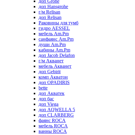
доп Grohe
доп Hansgrohe
г/м Relisan
доп Relisan
Раковины для тумб
гидро AESSEL
мебель Am.Pm
санфаянс Am.Pm
души Am.Pm
кабины Am.Pm
доп Jacob Delafon
г/м Акванет
мебель Акванет
доп Gebirit
комп Акватон
доп OPADIRIS
bette
доп Акватек
доп бас
доп Viega
доп AQWELLA 5
доп CLARBERG
фаянс ROCA
мебель ROCA
ванны ROCA