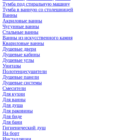
Тумба под стиральную машину
Тумба в ванную со столешницей
Ванны
Акриловые ванны
Чугунные ванны
Стальные ванны
Ванны из искусственного камня
Квариловые ванны
Душевые двери
Душевые кабины
Душевые углы
Унитазы
Полотенцесушители
Душевые панели
Душевые системы
Смесители
Для кухни
Для ванны
Для душа
Для раковины
Для биде
Для бани
Гигиенический душ
На борт
Инсталляции