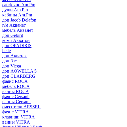
санфаянс Am.Pm
души Am.Pm
кабины Am.Pm
доп Jacob Delafon
г/м Акванет
мебель Акванет
доп Gebirit
комп Акватон
доп OPADIRIS
bette
доп Акватек
доп бас
доп Viega
доп AQWELLA 5
доп CLARBERG
фаянс ROCA
мебель ROCA
ванны ROCA
фаянс Cersanit
ванны Cersanit
смесители AESSEL
фаянс VITRA
клавиши VITRA
ванны VITRA