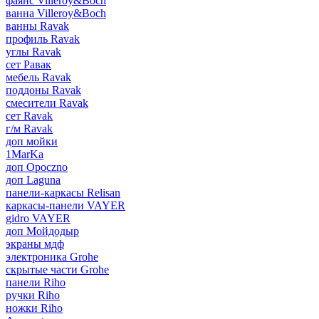
фаянс Villeroy&Boch
ванна Villeroy&Boch
ванны Ravak
профиль Ravak
углы Ravak
сет Равак
мебель Ravak
поддоны Ravak
смесители Ravak
сет Ravak
г/м Ravak
доп мойки
1MarKa
доп Opoczno
доп Laguna
панели-каркасы Relisan
каркасы-панели VAYER
gidro VAYER
доп Мойдодыр
экраны мдф
электроника Grohe
скрытые части Grohe
панели Riho
ручки Riho
ножки Riho