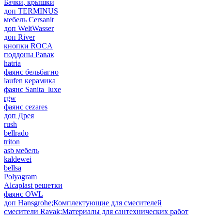
Бачки, крышки
доп TERMINUS
мебель Cersanit
доп WeltWasser
доп River
кнопки ROCA
поддоны Равак
hatria
фаянс бельбагно
laufen керамика
фаянс Sanita_luxe
rgw
фаянс cezares
доп Дрея
rush
bellrado
triton
asb мебель
kaldewei
bellsa
Polyagram
Alcaplast решетки
фаянс OWL
доп Hansgrohe;Комплектующие для смесителей
смесители Ravak;Материалы для сантехнических работ