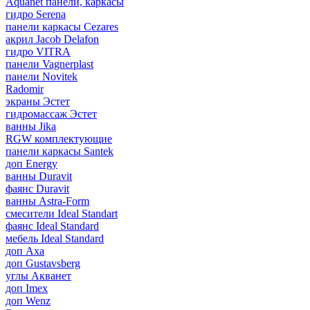
Aquanet панели, каркасы
гидро Serena
панели каркасы Cezares
акрил Jacob Delafon
гидро VITRA
панели Vagnerplast
панели Novitek
Radomir
экраны Эстет
гидромассаж Эстет
ванны Jika
RGW комплектующие
панели каркасы Santek
доп Energy
ванны Duravit
фаянс Duravit
ванны Astra-Form
смесители Ideal Standart
фаянс Ideal Standard
мебель Ideal Standard
доп Axa
доп Gustavsberg
углы Акванет
доп Imex
доп Wenz