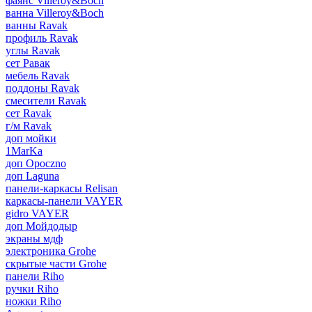
фаянс Villeroy&Boch
ванна Villeroy&Boch
ванны Ravak
профиль Ravak
углы Ravak
сет Равак
мебель Ravak
поддоны Ravak
смесители Ravak
сет Ravak
г/м Ravak
доп мойки
1MarKa
доп Opoczno
доп Laguna
панели-каркасы Relisan
каркасы-панели VAYER
gidro VAYER
доп Мойдодыр
экраны мдф
электроника Grohe
скрытые части Grohe
панели Riho
ручки Riho
ножки Riho