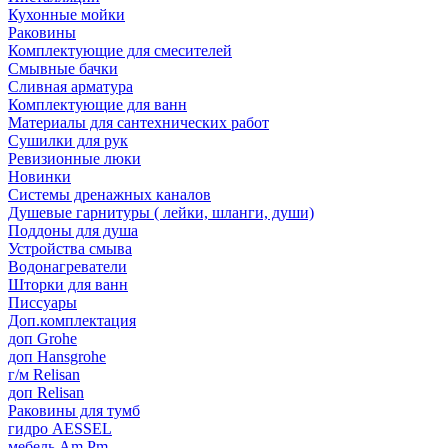
Кухонные мойки
Раковины
Комплектующие для смесителей
Смывные бачки
Сливная арматура
Комплектующие для ванн
Материалы для сантехнических работ
Сушилки для рук
Ревизионные люки
Новинки
Системы дренажных каналов
Душевые гарнитуры ( лейки, шланги, души)
Поддоны для душа
Устройства смыва
Водонагреватели
Шторки для ванн
Писсуары
Доп.комплектация
доп Grohe
доп Hansgrohe
г/м Relisan
доп Relisan
Раковины для тумб
гидро AESSEL
мебель Am.Pm