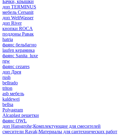
Бачки, крышки
доп TERMINUS
мебель Cersanit
доп WeltWasser
доп River
кнопки ROCA
поддоны Равак
hatria
фаянс бельбагно
laufen керамика
фаянс Sanita_luxe
rgw
фаянс cezares
доп Дрея
rush
bellrado
triton
asb мебель
kaldewei
bellsa
Polyagram
Alcaplast решетки
фаянс OWL
доп Hansgrohe;Комплектующие для смесителей
смесители Ravak;Материалы для сантехнических работ