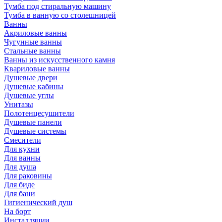
Тумба под стиральную машину
Тумба в ванную со столешницей
Ванны
Акриловые ванны
Чугунные ванны
Стальные ванны
Ванны из искусственного камня
Квариловые ванны
Душевые двери
Душевые кабины
Душевые углы
Унитазы
Полотенцесушители
Душевые панели
Душевые системы
Смесители
Для кухни
Для ванны
Для душа
Для раковины
Для биде
Для бани
Гигиенический душ
На борт
Инсталляции