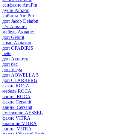
санфаянс Am.Pm
души Am.Pm
кабины Am.Pm
доп Jacob Delafon
г/м Акванет
мебель Акванет
доп Gebirit
комп Акватон
доп OPADIRIS
bette
доп Акватек
доп бас
доп Viega
доп AQWELLA 5
доп CLARBERG
фаянс ROCA
мебель ROCA
ванны ROCA
фаянс Cersanit
ванны Cersanit
смесители AESSEL
фаянс VITRA
клавиши VITRA
ванны VITRA