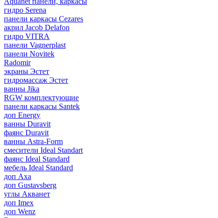
Aquanet панели, каркасы
гидро Serena
панели каркасы Cezares
акрил Jacob Delafon
гидро VITRA
панели Vagnerplast
панели Novitek
Radomir
экраны Эстет
гидромассаж Эстет
ванны Jika
RGW комплектующие
панели каркасы Santek
доп Energy
ванны Duravit
фаянс Duravit
ванны Astra-Form
смесители Ideal Standart
фаянс Ideal Standard
мебель Ideal Standard
доп Axa
доп Gustavsberg
углы Акванет
доп Imex
доп Wenz