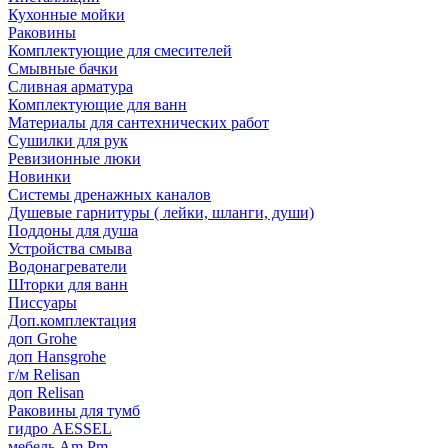
Кухонные мойки
Раковины
Комплектующие для смесителей
Смывные бачки
Сливная арматура
Комплектующие для ванн
Материалы для сантехнических работ
Сушилки для рук
Ревизионные люки
Новинки
Системы дренажных каналов
Душевые гарнитуры ( лейки, шланги, души)
Поддоны для душа
Устройства смыва
Водонагреватели
Шторки для ванн
Писсуары
Доп.комплектация
доп Grohe
доп Hansgrohe
г/м Relisan
доп Relisan
Раковины для тумб
гидро AESSEL
мебель Am.Pm