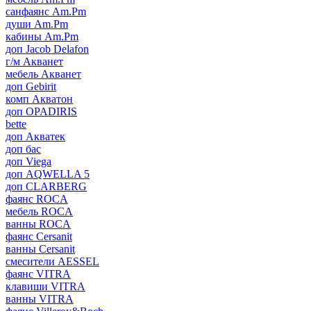
санфаянс Am.Pm
души Am.Pm
кабины Am.Pm
доп Jacob Delafon
г/м Акванет
мебель Акванет
доп Gebirit
комп Акватон
доп OPADIRIS
bette
доп Акватек
доп бас
доп Viega
доп AQWELLA 5
доп CLARBERG
фаянс ROCA
мебель ROCA
ванны ROCA
фаянс Cersanit
ванны Cersanit
смесители AESSEL
фаянс VITRA
клавиши VITRA
ванны VITRA