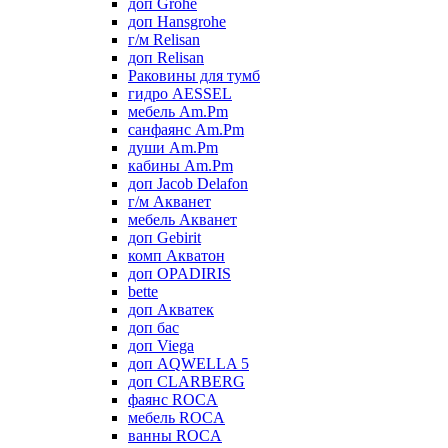
доп Grohe
доп Hansgrohe
г/м Relisan
доп Relisan
Раковины для тумб
гидро AESSEL
мебель Am.Pm
санфаянс Am.Pm
души Am.Pm
кабины Am.Pm
доп Jacob Delafon
г/м Акванет
мебель Акванет
доп Gebirit
комп Акватон
доп OPADIRIS
bette
доп Акватек
доп бас
доп Viega
доп AQWELLA 5
доп CLARBERG
фаянс ROCA
мебель ROCA
ванны ROCA