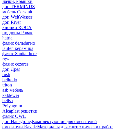
Бачки, крышки
доп TERMINUS
мебель Cersanit
доп WeltWasser
доп River
кнопки ROCA
поддоны Равак
hatria
фаянс бельбагно
laufen керамика
фаянс Sanita_luxe
rgw
фаянс cezares
доп Дрея
rush
bellrado
triton
asb мебель
kaldewei
bellsa
Polyagram
Alcaplast решетки
фаянс OWL
доп Hansgrohe;Комплектующие для смесителей
смесители Ravak;Материалы для сантехнических работ