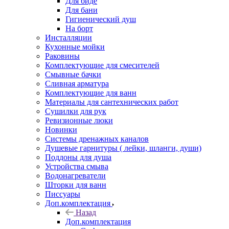
Для биде
Для бани
Гигиенический душ
На борт
Инсталляции
Кухонные мойки
Раковины
Комплектующие для смесителей
Смывные бачки
Сливная арматура
Комплектующие для ванн
Материалы для сантехнических работ
Сушилки для рук
Ревизионные люки
Новинки
Системы дренажных каналов
Душевые гарнитуры ( лейки, шланги, души)
Поддоны для душа
Устройства смыва
Водонагреватели
Шторки для ванн
Писсуары
Доп.комплектация
Назад
Доп.комплектация