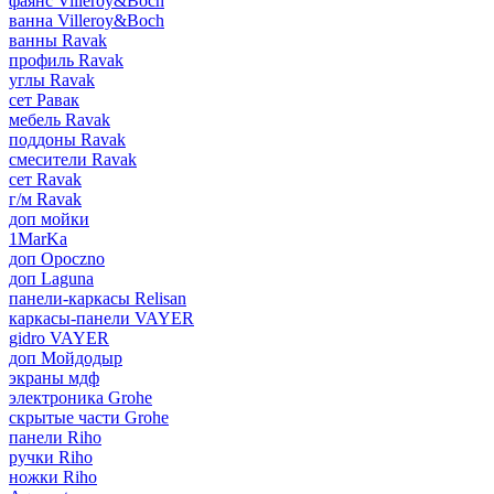
фаянс Villeroy&Boch
ванна Villeroy&Boch
ванны Ravak
профиль Ravak
углы Ravak
сет Равак
мебель Ravak
поддоны Ravak
смесители Ravak
сет Ravak
г/м Ravak
доп мойки
1MarKa
доп Opoczno
доп Laguna
панели-каркасы Relisan
каркасы-панели VAYER
gidro VAYER
доп Мойдодыр
экраны мдф
электроника Grohe
скрытые части Grohe
панели Riho
ручки Riho
ножки Riho