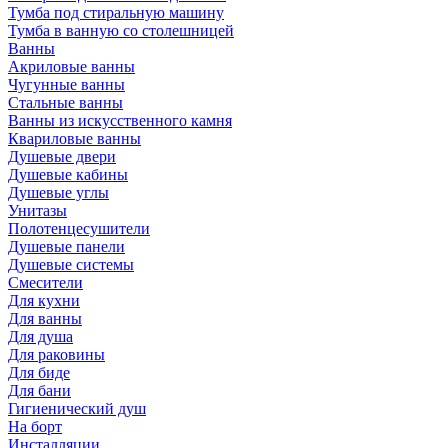
Тумба под стиральную машину
Тумба в ванную со столешницей
Ванны
Акриловые ванны
Чугунные ванны
Стальные ванны
Ванны из искусственного камня
Квариловые ванны
Душевые двери
Душевые кабины
Душевые углы
Унитазы
Полотенцесушители
Душевые панели
Душевые системы
Смесители
Для кухни
Для ванны
Для душа
Для раковины
Для биде
Для бани
Гигиенический душ
На борт
Инсталляции