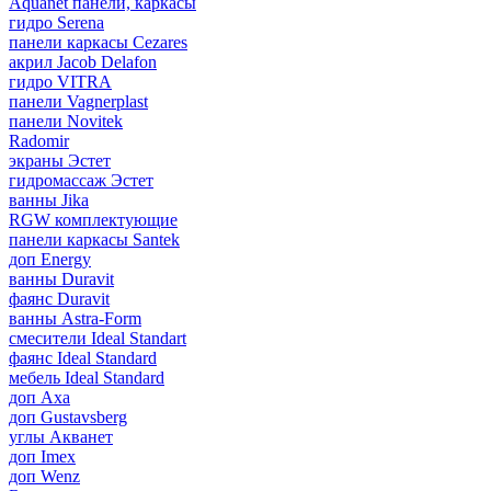
Aquanet панели, каркасы
гидро Serena
панели каркасы Cezares
акрил Jacob Delafon
гидро VITRA
панели Vagnerplast
панели Novitek
Radomir
экраны Эстет
гидромассаж Эстет
ванны Jika
RGW комплектующие
панели каркасы Santek
доп Energy
ванны Duravit
фаянс Duravit
ванны Astra-Form
смесители Ideal Standart
фаянс Ideal Standard
мебель Ideal Standard
доп Axa
доп Gustavsberg
углы Акванет
доп Imex
доп Wenz