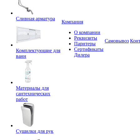
Сливная арматура
Компания
О компании
Реквизиты
Самовывоз
Кон
Парнтеры
Сертификаты
Комплектующие для
Дилера
ванн
Материалы для
сантехнических
работ
Сушилки для рук