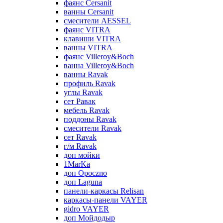
фаянс Cersanit
ванны Cersanit
смесители AESSEL
фаянс VITRA
клавиши VITRA
ванны VITRA
фаянс Villeroy&Boch
ванна Villeroy&Boch
ванны Ravak
профиль Ravak
углы Ravak
сет Равак
мебель Ravak
поддоны Ravak
смесители Ravak
сет Ravak
г/м Ravak
доп мойки
1MarKa
доп Opoczno
доп Laguna
панели-каркасы Relisan
каркасы-панели VAYER
gidro VAYER
доп Мойдодыр