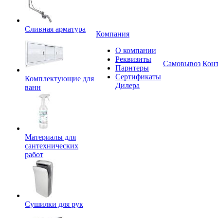
Сливная арматура
Компания
О компании
Реквизиты
Самовывоз
Кон
Парнтеры
Сертификаты
Комплектующие для
Дилера
ванн
Материалы для
сантехнических
работ
Сушилки для рук