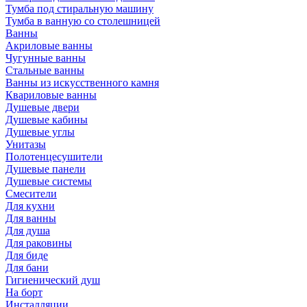
Тумба под стиральную машину
Тумба в ванную со столешницей
Ванны
Акриловые ванны
Чугунные ванны
Стальные ванны
Ванны из искусственного камня
Квариловые ванны
Душевые двери
Душевые кабины
Душевые углы
Унитазы
Полотенцесушители
Душевые панели
Душевые системы
Смесители
Для кухни
Для ванны
Для душа
Для раковины
Для биде
Для бани
Гигиенический душ
На борт
Инсталляции