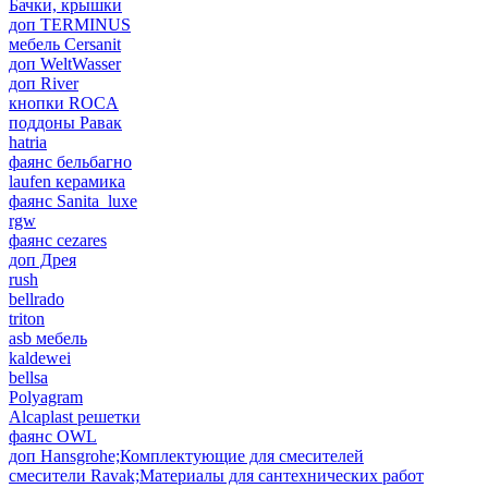
Бачки, крышки
доп TERMINUS
мебель Cersanit
доп WeltWasser
доп River
кнопки ROCA
поддоны Равак
hatria
фаянс бельбагно
laufen керамика
фаянс Sanita_luxe
rgw
фаянс cezares
доп Дрея
rush
bellrado
triton
asb мебель
kaldewei
bellsa
Polyagram
Alcaplast решетки
фаянс OWL
доп Hansgrohe;Комплектующие для смесителей
смесители Ravak;Материалы для сантехнических работ