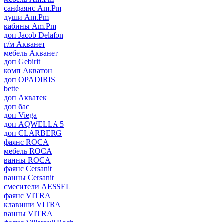
санфаянс Am.Pm
души Am.Pm
кабины Am.Pm
доп Jacob Delafon
г/м Акванет
мебель Акванет
доп Gebirit
комп Акватон
доп OPADIRIS
bette
доп Акватек
доп бас
доп Viega
доп AQWELLA 5
доп CLARBERG
фаянс ROCA
мебель ROCA
ванны ROCA
фаянс Cersanit
ванны Cersanit
смесители AESSEL
фаянс VITRA
клавиши VITRA
ванны VITRA