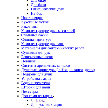
Для биде
Для бани
Гигиенический душ
На борт
Инсталляции
Кухонные мойки
Раковины
Комплектующие для смесителей
Смывные бачки
Сливная арматура
Комплектующие для ванн
Материалы для сантехнических работ
Сушилки для рук
Ревизионные люки
Новинки
Системы дренажных каналов
Душевые гарнитуры ( лейки, шланги, души)
Поддоны для душа
Устройства смыва
Водонагреватели
Шторки для ванн
Писсуары
Доп.комплектация
Назад
Доп.комплектация