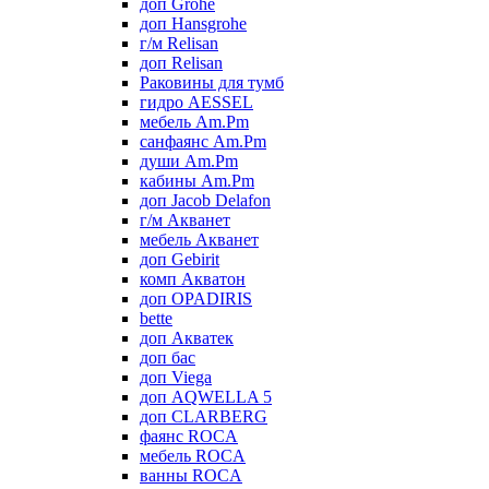
доп Grohe
доп Hansgrohe
г/м Relisan
доп Relisan
Раковины для тумб
гидро AESSEL
мебель Am.Pm
санфаянс Am.Pm
души Am.Pm
кабины Am.Pm
доп Jacob Delafon
г/м Акванет
мебель Акванет
доп Gebirit
комп Акватон
доп OPADIRIS
bette
доп Акватек
доп бас
доп Viega
доп AQWELLA 5
доп CLARBERG
фаянс ROCA
мебель ROCA
ванны ROCA