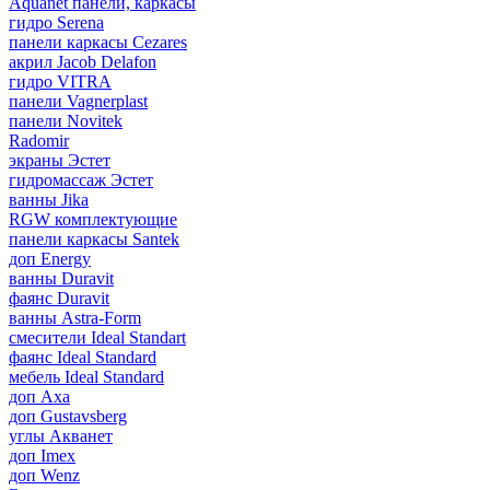
Aquanet панели, каркасы
гидро Serena
панели каркасы Cezares
акрил Jacob Delafon
гидро VITRA
панели Vagnerplast
панели Novitek
Radomir
экраны Эстет
гидромассаж Эстет
ванны Jika
RGW комплектующие
панели каркасы Santek
доп Energy
ванны Duravit
фаянс Duravit
ванны Astra-Form
смесители Ideal Standart
фаянс Ideal Standard
мебель Ideal Standard
доп Axa
доп Gustavsberg
углы Акванет
доп Imex
доп Wenz