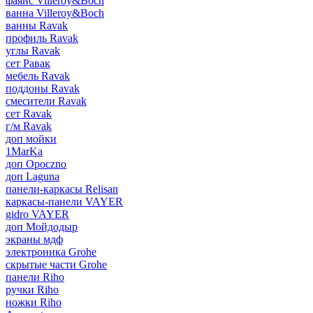
фаянс Villeroy&Boch
ванна Villeroy&Boch
ванны Ravak
профиль Ravak
углы Ravak
сет Равак
мебель Ravak
поддоны Ravak
смесители Ravak
сет Ravak
г/м Ravak
доп мойки
1MarKa
доп Opoczno
доп Laguna
панели-каркасы Relisan
каркасы-панели VAYER
gidro VAYER
доп Мойдодыр
экраны мдф
электроника Grohe
скрытые части Grohe
панели Riho
ручки Riho
ножки Riho