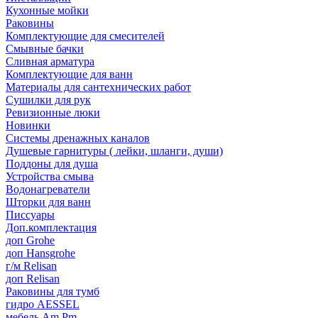
Кухонные мойки
Раковины
Комплектующие для смесителей
Смывные бачки
Сливная арматура
Комплектующие для ванн
Материалы для сантехнических работ
Сушилки для рук
Ревизионные люки
Новинки
Системы дренажных каналов
Душевые гарнитуры ( лейки, шланги, души)
Поддоны для душа
Устройства смыва
Водонагреватели
Шторки для ванн
Писсуары
Доп.комплектация
доп Grohe
доп Hansgrohe
г/м Relisan
доп Relisan
Раковины для тумб
гидро AESSEL
мебель Am.Pm