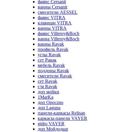
фаянс Cersanit
ванны Cersanit
смесители AESSEL
фаянс VITRA
клавиши VITRA
ванны VITRA
фаянс Villeroy&Boch
ванна Villeroy&Boch
ванны Ravak
профиль Ravak
углы Ravak
сет Равак
мебель Ravak
поддоны Ravak
смесители Ravak
сет Ravak
г/м Ravak
доп мойки
1MarKa
доп Opoczno
доп Laguna
панели-каркасы Relisan
каркасы-панели VAYER
gidro VAYER
доп Мойдодыр