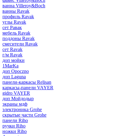
фаянс Villeroy&Boch
ванна Villeroy&Boch
ванны Ravak
профиль Ravak
углы Ravak
сет Равак
мебель Ravak
поддоны Ravak
смесители Ravak
сет Ravak
г/м Ravak
доп мойки
1MarKa
доп Opoczno
доп Laguna
панели-каркасы Relisan
каркасы-панели VAYER
gidro VAYER
доп Мойдодыр
экраны мдф
электроника Grohe
скрытые части Grohe
панели Riho
ручки Riho
ножки Riho