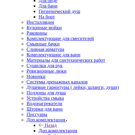
Для биде
Для бани
Гигиенический душ
На борт
Инсталляции
Кухонные мойки
Раковины
Комплектующие для смесителей
Смывные бачки
Сливная арматура
Комплектующие для ванн
Материалы для сантехнических работ
Сушилки для рук
Ревизионные люки
Новинки
Системы дренажных каналов
Душевые гарнитуры ( лейки, шланги, души)
Поддоны для душа
Устройства смыва
Водонагреватели
Шторки для ванн
Писсуары
Доп.комплектация
Назад
Доп.комплектация