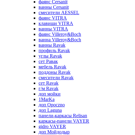
фаянс Cersanit
ванны Cersanit
смесители AESSEL
фаянс VITRA
клавиши VITRA
ванны VITRA
фаянс Villeroy&Boch
ванна Villeroy&Boch
ванны Ravak
профиль Ravak
углы Ravak
сет Равак
мебель Ravak
поддоны Ravak
смесители Ravak
сет Ravak
г/м Ravak
доп мойки
1MarKa
доп Opoczno
доп Laguna
панели-каркасы Relisan
каркасы-панели VAYER
gidro VAYER
доп Мойдодыр