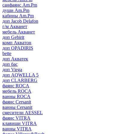
санфаянс Am.Pm
души Am.Pm
кабины Am.Pm
доп Jacob Delafon
г/м Акванет
мебель Акванет
доп Gebirit
комп Акватон
доп OPADIRIS
bette
доп Акватек
доп бас
доп Viega
доп AQWELLA 5
доп CLARBERG
фаянс ROCA
мебель ROCA
ванны ROCA
фаянс Cersanit
ванны Cersanit
смесители AESSEL
фаянс VITRA
клавиши VITRA
ванны VITRA