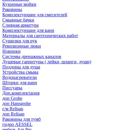
Кухонные мойки
Раковины
Комплектующие для смесителей
Смывные бачки
Сливная арматура
Комплектующие для ванн
Материалы для сантехнических работ
Сушилки для рук
Ревизионные люки
Новинки
Системы дренажных каналов
Душевые гарнитуры ( лейки, шланги, души)
Поддоны для душа
Устройства смыва
Водонагреватели
Шторки для ванн
Писсуары
Доп.комплектация
доп Grohe
доп Hansgrohe
г/м Relisan
доп Relisan
Раковины для тумб
гидро AESSEL
мебель Am.Pm