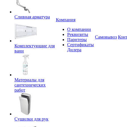
Сливная арматура
Компания
О компании
Реквизиты
Самовывоз
Кон
Парнтеры
Сертификаты
Комплектующие для
Дилера
ванн
Материалы для
сантехнических
работ
Сушилки для рук