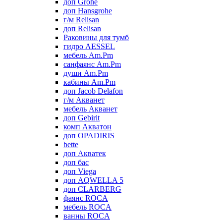
доп Grohe
доп Hansgrohe
г/м Relisan
доп Relisan
Раковины для тумб
гидро AESSEL
мебель Am.Pm
санфаянс Am.Pm
души Am.Pm
кабины Am.Pm
доп Jacob Delafon
г/м Акванет
мебель Акванет
доп Gebirit
комп Акватон
доп OPADIRIS
bette
доп Акватек
доп бас
доп Viega
доп AQWELLA 5
доп CLARBERG
фаянс ROCA
мебель ROCA
ванны ROCA