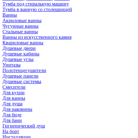
Тумба под стиральную машину
Тумба в ванную со столешницей
Ванны
Акриловые ванны
Чугунные ванны
Стальные ванны
Ванны из искусственного камня
Квариловые ванны
Душевые двери
Душевые кабины
Душевые углы
Унитазы
Полотенцесушители
Душевые панели
Душевые системы
Смесители
Для кухни
Для ванны
Для душа
Для раковины
Для биде
Для бани
Гигиенический душ
На борт
Инсталляции