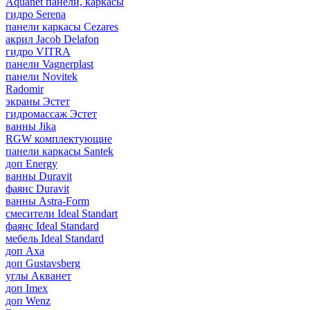
Aquanet панели, каркасы
гидро Serena
панели каркасы Cezares
акрил Jacob Delafon
гидро VITRA
панели Vagnerplast
панели Novitek
Radomir
экраны Эстет
гидромассаж Эстет
ванны Jika
RGW комплектующие
панели каркасы Santek
доп Energy
ванны Duravit
фаянс Duravit
ванны Astra-Form
смесители Ideal Standart
фаянс Ideal Standard
мебель Ideal Standard
доп Axa
доп Gustavsberg
углы Акванет
доп Imex
доп Wenz