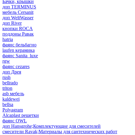
Бачки, крышки
доп TERMINUS
мебель Cersanit
доп WeltWasser
доп River
кнопки ROCA
поддоны Равак
hatria
фаянс бельбагно
laufen керамика
фаянс Sanita_luxe
rgw
фаянс cezares
доп Дрея
rush
bellrado
triton
asb мебель
kaldewei
bellsa
Polyagram
Alcaplast решетки
фаянс OWL
доп Hansgrohe;Комплектующие для смесителей
смесители Ravak;Материалы для сантехнических работ