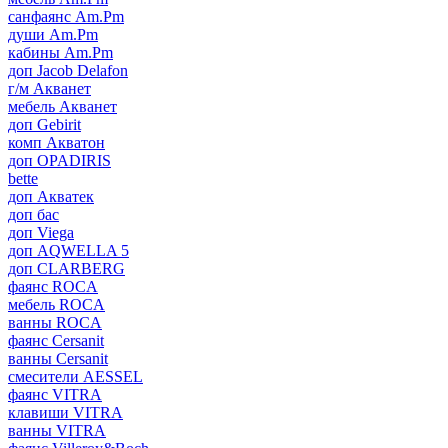
санфаянс Am.Pm
души Am.Pm
кабины Am.Pm
доп Jacob Delafon
г/м Акванет
мебель Акванет
доп Gebirit
комп Акватон
доп OPADIRIS
bette
доп Акватек
доп бас
доп Viega
доп AQWELLA 5
доп CLARBERG
фаянс ROCA
мебель ROCA
ванны ROCA
фаянс Cersanit
ванны Cersanit
смесители AESSEL
фаянс VITRA
клавиши VITRA
ванны VITRA