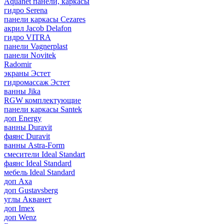
Aquanet панели, каркасы
гидро Serena
панели каркасы Cezares
акрил Jacob Delafon
гидро VITRA
панели Vagnerplast
панели Novitek
Radomir
экраны Эстет
гидромассаж Эстет
ванны Jika
RGW комплектующие
панели каркасы Santek
доп Energy
ванны Duravit
фаянс Duravit
ванны Astra-Form
смесители Ideal Standart
фаянс Ideal Standard
мебель Ideal Standard
доп Axa
доп Gustavsberg
углы Акванет
доп Imex
доп Wenz