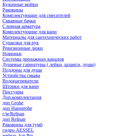
Кухонные мойки
Раковины
Комплектующие для смесителей
Смывные бачки
Сливная арматура
Комплектующие для ванн
Материалы для сантехнических работ
Сушилки для рук
Ревизионные люки
Новинки
Системы дренажных каналов
Душевые гарнитуры ( лейки, шланги, души)
Поддоны для душа
Устройства смыва
Водонагреватели
Шторки для ванн
Писсуары
Доп.комплектация
доп Grohe
доп Hansgrohe
г/м Relisan
доп Relisan
Раковины для тумб
гидро AESSEL
мебель Am.Pm