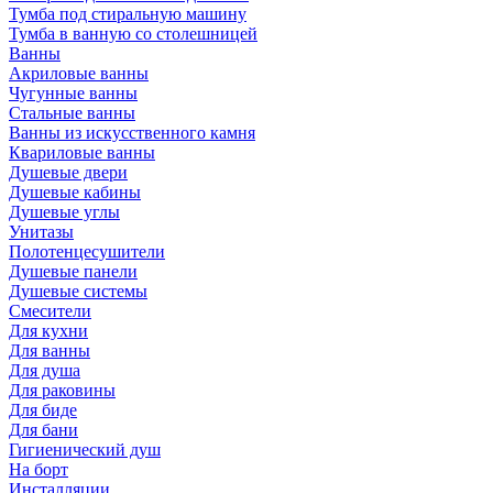
Тумба под стиральную машину
Тумба в ванную со столешницей
Ванны
Акриловые ванны
Чугунные ванны
Стальные ванны
Ванны из искусственного камня
Квариловые ванны
Душевые двери
Душевые кабины
Душевые углы
Унитазы
Полотенцесушители
Душевые панели
Душевые системы
Смесители
Для кухни
Для ванны
Для душа
Для раковины
Для биде
Для бани
Гигиенический душ
На борт
Инсталляции