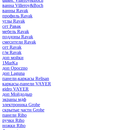
фаянс Villeroy&Boch
ванна Villeroy&Boch
ванны Ravak
профиль Ravak
углы Ravak
сет Равак
мебель Ravak
поддоны Ravak
смесители Ravak
сет Ravak
г/м Ravak
доп мойки
1MarKa
доп Opoczno
доп Laguna
панели-каркасы Relisan
каркасы-панели VAYER
gidro VAYER
доп Мойдодыр
экраны мдф
электроника Grohe
скрытые части Grohe
панели Riho
ручки Riho
ножки Riho