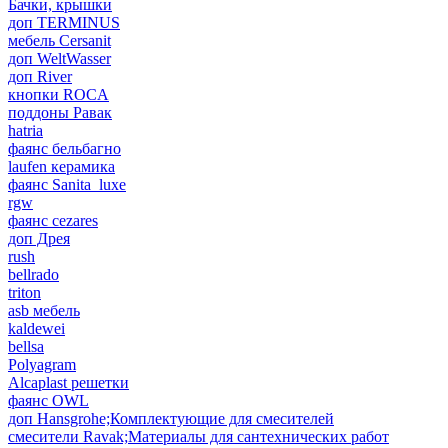
Бачки, крышки
доп TERMINUS
мебель Cersanit
доп WeltWasser
доп River
кнопки ROCA
поддоны Равак
hatria
фаянс бельбагно
laufen керамика
фаянс Sanita_luxe
rgw
фаянс cezares
доп Дрея
rush
bellrado
triton
asb мебель
kaldewei
bellsa
Polyagram
Alcaplast решетки
фаянс OWL
доп Hansgrohe;Комплектующие для смесителей
смесители Ravak;Материалы для сантехнических работ