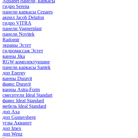
Aquanet панели, каркасы
гидро Serena
панели каркасы Cezares
акрил Jacob Delafon
гидро VITRA
панели Vagnerplast
панели Novitek
Radomir
экраны Эстет
гидромассаж Эстет
ванны Jika
RGW комплектующие
панели каркасы Santek
доп Energy
ванны Duravit
фаянс Duravit
ванны Astra-Form
смесители Ideal Standart
фаянс Ideal Standard
мебель Ideal Standard
доп Axa
доп Gustavsberg
углы Акванет
доп Imex
доп Wenz