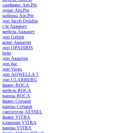
санфаянс Am.Pm
души Am.Pm
кабины Am.Pm
доп Jacob Delafon
г/м Акванет
мебель Акванет
доп Gebirit
комп Акватон
доп OPADIRIS
bette
доп Акватек
доп бас
доп Viega
доп AQWELLA 5
доп CLARBERG
фаянс ROCA
мебель ROCA
ванны ROCA
фаянс Cersanit
ванны Cersanit
смесители AESSEL
фаянс VITRA
клавиши VITRA
ванны VITRA