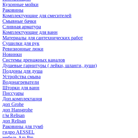
Кухонные мойки
Раковины
Комплектующие для смесителей
Смывные бачки
Сливная арматура
Комплектующие для ванн
Материалы для сантехнических работ
Сушилки для рук
Ревизионные люки
Новинки
Системы дренажных каналов
Душевые гарнитуры ( лейки, шланги, души)
Поддоны для душа
Устройства смыва
Водонагреватели
Шторки для ванн
Писсуары
Доп.комплектация
доп Grohe
доп Hansgrohe
г/м Relisan
доп Relisan
Раковины для тумб
гидро AESSEL
мебель Am.Pm