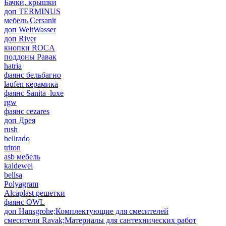
Бачки, крышки
доп TERMINUS
мебель Cersanit
доп WeltWasser
доп River
кнопки ROCA
поддоны Равак
hatria
фаянс бельбагно
laufen керамика
фаянс Sanita_luxe
rgw
фаянс cezares
доп Дрея
rush
bellrado
triton
asb мебель
kaldewei
bellsa
Polyagram
Alcaplast решетки
фаянс OWL
доп Hansgrohe;Комплектующие для смесителей
смесители Ravak;Материалы для сантехнических работ