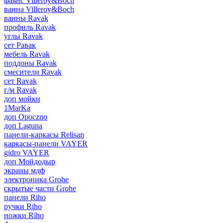
фаянс Villeroy&Boch
ванна Villeroy&Boch
ванны Ravak
профиль Ravak
углы Ravak
сет Равак
мебель Ravak
поддоны Ravak
смесители Ravak
сет Ravak
г/м Ravak
доп мойки
1MarKa
доп Opoczno
доп Laguna
панели-каркасы Relisan
каркасы-панели VAYER
gidro VAYER
доп Мойдодыр
экраны мдф
электроника Grohe
скрытые части Grohe
панели Riho
ручки Riho
ножки Riho