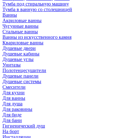
Тумба под стиральную машину
Тумба в ванную со столешницей
Ванны
Акриловые ванны
Чугунные ванны
Стальные ванны
Ванны из искусственного камня
Квариловые ванны
Душевые двери
Душевые кабины
Душевые углы
Унитазы
Полотенцесушители
Душевые панели
Душевые системы
Смесители
Для кухни
Для ванны
Для душа
Для раковины
Для биде
Для бани
Гигиенический душ
На борт
Инсталляции