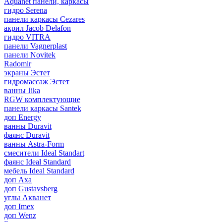
Aquanet панели, каркасы
гидро Serena
панели каркасы Cezares
акрил Jacob Delafon
гидро VITRA
панели Vagnerplast
панели Novitek
Radomir
экраны Эстет
гидромассаж Эстет
ванны Jika
RGW комплектующие
панели каркасы Santek
доп Energy
ванны Duravit
фаянс Duravit
ванны Astra-Form
смесители Ideal Standart
фаянс Ideal Standard
мебель Ideal Standard
доп Axa
доп Gustavsberg
углы Акванет
доп Imex
доп Wenz