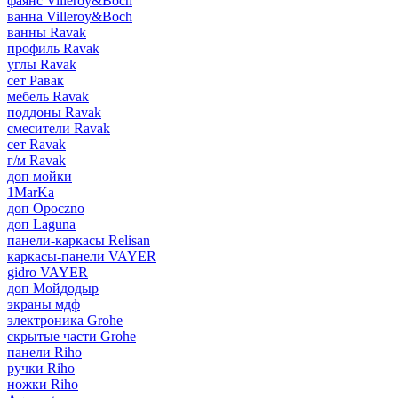
фаянс Villeroy&Boch
ванна Villeroy&Boch
ванны Ravak
профиль Ravak
углы Ravak
сет Равак
мебель Ravak
поддоны Ravak
смесители Ravak
сет Ravak
г/м Ravak
доп мойки
1MarKa
доп Opoczno
доп Laguna
панели-каркасы Relisan
каркасы-панели VAYER
gidro VAYER
доп Мойдодыр
экраны мдф
электроника Grohe
скрытые части Grohe
панели Riho
ручки Riho
ножки Riho