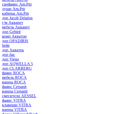
санфаянс Am.Pm
души Am.Pm
кабины Am.Pm
доп Jacob Delafon
г/м Акванет
мебель Акванет
доп Gebirit
комп Акватон
доп OPADIRIS
bette
доп Акватек
доп бас
доп Viega
доп AQWELLA 5
доп CLARBERG
фаянс ROCA
мебель ROCA
ванны ROCA
фаянс Cersanit
ванны Cersanit
смесители AESSEL
фаянс VITRA
клавиши VITRA
ванны VITRA