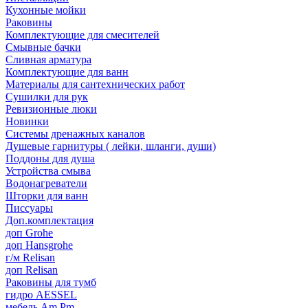
Кухонные мойки
Раковины
Комплектующие для смесителей
Смывные бачки
Сливная арматура
Комплектующие для ванн
Материалы для сантехнических работ
Сушилки для рук
Ревизионные люки
Новинки
Системы дренажных каналов
Душевые гарнитуры ( лейки, шланги, души)
Поддоны для душа
Устройства смыва
Водонагреватели
Шторки для ванн
Писсуары
Доп.комплектация
доп Grohe
доп Hansgrohe
г/м Relisan
доп Relisan
Раковины для тумб
гидро AESSEL
мебель Am.Pm