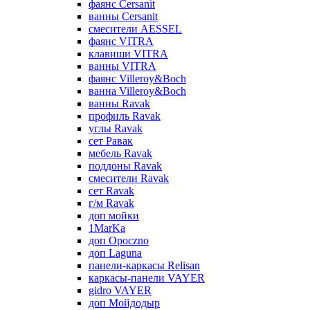
фаянс Cersanit
ванны Cersanit
смесители AESSEL
фаянс VITRA
клавиши VITRA
ванны VITRA
фаянс Villeroy&Boch
ванна Villeroy&Boch
ванны Ravak
профиль Ravak
углы Ravak
сет Равак
мебель Ravak
поддоны Ravak
смесители Ravak
сет Ravak
г/м Ravak
доп мойки
1MarKa
доп Opoczno
доп Laguna
панели-каркасы Relisan
каркасы-панели VAYER
gidro VAYER
доп Мойдодыр