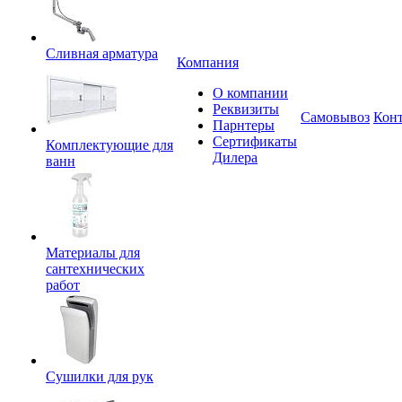
Сливная арматура
Компания
О компании
Реквизиты
Самовывоз
Кон
Парнтеры
Сертификаты
Комплектующие для
Дилера
ванн
Материалы для
сантехнических
работ
Сушилки для рук