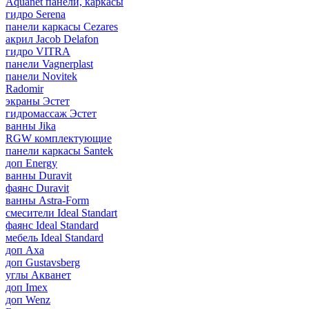
Aquanet панели, каркасы
гидро Serena
панели каркасы Cezares
акрил Jacob Delafon
гидро VITRA
панели Vagnerplast
панели Novitek
Radomir
экраны Эстет
гидромассаж Эстет
ванны Jika
RGW комплектующие
панели каркасы Santek
доп Energy
ванны Duravit
фаянс Duravit
ванны Astra-Form
смесители Ideal Standart
фаянс Ideal Standard
мебель Ideal Standard
доп Axa
доп Gustavsberg
углы Акванет
доп Imex
доп Wenz