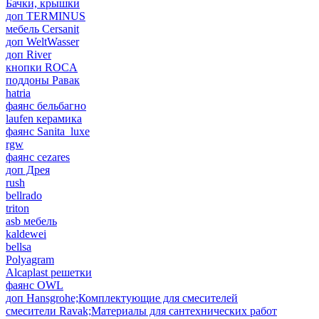
Бачки, крышки
доп TERMINUS
мебель Cersanit
доп WeltWasser
доп River
кнопки ROCA
поддоны Равак
hatria
фаянс бельбагно
laufen керамика
фаянс Sanita_luxe
rgw
фаянс cezares
доп Дрея
rush
bellrado
triton
asb мебель
kaldewei
bellsa
Polyagram
Alcaplast решетки
фаянс OWL
доп Hansgrohe;Комплектующие для смесителей
смесители Ravak;Материалы для сантехнических работ