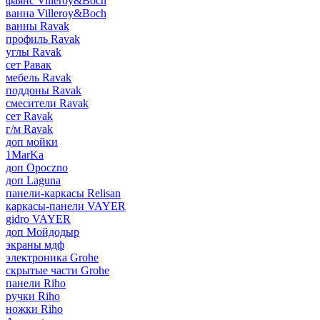
фаянс Villeroy&Boch
ванна Villeroy&Boch
ванны Ravak
профиль Ravak
углы Ravak
сет Равак
мебель Ravak
поддоны Ravak
смесители Ravak
сет Ravak
г/м Ravak
доп мойки
1MarKa
доп Opoczno
доп Laguna
панели-каркасы Relisan
каркасы-панели VAYER
gidro VAYER
доп Мойдодыр
экраны мдф
электроника Grohe
скрытые части Grohe
панели Riho
ручки Riho
ножки Riho