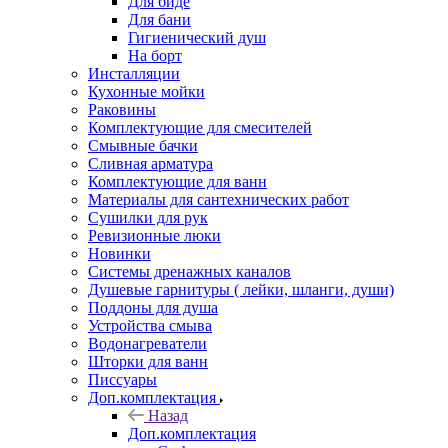
Для биде
Для бани
Гигиенический душ
На борт
Инсталляции
Кухонные мойки
Раковины
Комплектующие для смесителей
Смывные бачки
Сливная арматура
Комплектующие для ванн
Материалы для сантехнических работ
Сушилки для рук
Ревизионные люки
Новинки
Системы дренажных каналов
Душевые гарнитуры ( лейки, шланги, души)
Поддоны для душа
Устройства смыва
Водонагреватели
Шторки для ванн
Писсуары
Доп.комплектация
Назад
Доп.комплектация