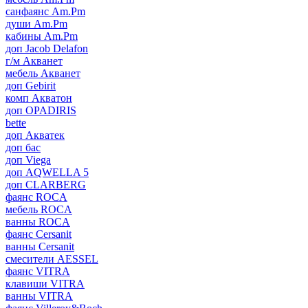
санфаянс Am.Pm
души Am.Pm
кабины Am.Pm
доп Jacob Delafon
г/м Акванет
мебель Акванет
доп Gebirit
комп Акватон
доп OPADIRIS
bette
доп Акватек
доп бас
доп Viega
доп AQWELLA 5
доп CLARBERG
фаянс ROCA
мебель ROCA
ванны ROCA
фаянс Cersanit
ванны Cersanit
смесители AESSEL
фаянс VITRA
клавиши VITRA
ванны VITRA