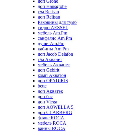
доп Grohe
доп Hansgrohe
г/м Relisan
доп Relisan
Раковины для тумб
гидро AESSEL
мебель Am.Pm
санфаянс Am.Pm
души Am.Pm
кабины Am.Pm
доп Jacob Delafon
г/м Акванет
мебель Акванет
доп Gebirit
комп Акватон
доп OPADIRIS
bette
доп Акватек
доп бас
доп Viega
доп AQWELLA 5
доп CLARBERG
фаянс ROCA
мебель ROCA
ванны ROCA