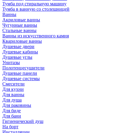
Тумба под стиральную машину
Тумба в ванную со столешницей
Ванны
Акриловые ванны
Чугунные ванны
Стальные ванны
Ванны из искусственного камня
Квариловые ванны
Душевые двери
Душевые кабины
Душевые углы
Унитазы
Полотенцесушители
Душевые панели
Душевые системы
Смесители
Для кухни
Для ванны
Для душа
Для раковины
Для биде
Для бани
Гигиенический душ
На борт
Инсталляции