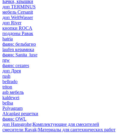
Бачки, крышки
доп TERMINUS
мебель Cersanit
доп WeltWasser
доп River
кнопки ROCA
поддоны Равак
hatria
фаянс бельбагно
laufen керамика
фаянс Sanita_luxe
rgw
фаянс cezares
доп Дрея
rush
bellrado
triton
asb мебель
kaldewei
bellsa
Polyagram
Alcaplast решетки
фаянс OWL
доп Hansgrohe;Комплектующие для смесителей
смесители Ravak;Материалы для сантехнических работ