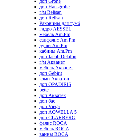
доп Grohe
доп Hansgrohe
г/м Relisan
доп Relisan
Раковины для тумб
гидро AESSEL
мебель Am.Pm
санфаянс Am.Pm
души Am.Pm
кабины Am.Pm
доп Jacob Delafon
г/м Акванет
мебель Акванет
доп Gebirit
комп Акватон
доп OPADIRIS
bette
доп Акватек
доп бас
доп Viega
доп AQWELLA 5
доп CLARBERG
фаянс ROCA
мебель ROCA
ванны ROCA