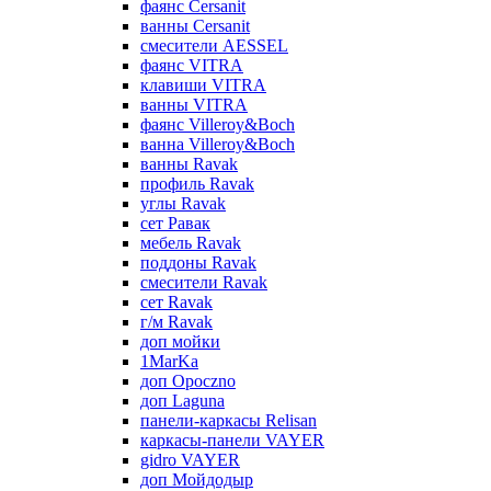
фаянс Cersanit
ванны Cersanit
смесители AESSEL
фаянс VITRA
клавиши VITRA
ванны VITRA
фаянс Villeroy&Boch
ванна Villeroy&Boch
ванны Ravak
профиль Ravak
углы Ravak
сет Равак
мебель Ravak
поддоны Ravak
смесители Ravak
сет Ravak
г/м Ravak
доп мойки
1MarKa
доп Opoczno
доп Laguna
панели-каркасы Relisan
каркасы-панели VAYER
gidro VAYER
доп Мойдодыр