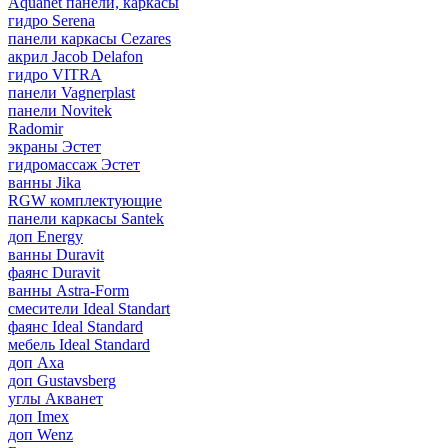
Aquanet панели, каркасы
гидро Serena
панели каркасы Cezares
акрил Jacob Delafon
гидро VITRA
панели Vagnerplast
панели Novitek
Radomir
экраны Эстет
гидромассаж Эстет
ванны Jika
RGW комплектующие
панели каркасы Santek
доп Energy
ванны Duravit
фаянс Duravit
ванны Astra-Form
смесители Ideal Standart
фаянс Ideal Standard
мебель Ideal Standard
доп Axa
доп Gustavsberg
углы Акванет
доп Imex
доп Wenz