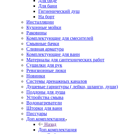
Для биде
Для бани
Гигиенический душ
На борт
Инсталляции
Кухонные мойки
Раковины
Комплектующие для смесителей
Смывные бачки
Сливная арматура
Комплектующие для ванн
Материалы для сантехнических работ
Сушилки для рук
Ревизионные люки
Новинки
Системы дренажных каналов
Душевые гарнитуры ( лейки, шланги, души)
Поддоны для душа
Устройства смыва
Водонагреватели
Шторки для ванн
Писсуары
Доп.комплектация
Назад
Доп.комплектация