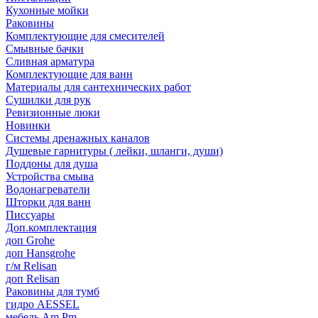
Кухонные мойки
Раковины
Комплектующие для смесителей
Смывные бачки
Сливная арматура
Комплектующие для ванн
Материалы для сантехнических работ
Сушилки для рук
Ревизионные люки
Новинки
Системы дренажных каналов
Душевые гарнитуры ( лейки, шланги, души)
Поддоны для душа
Устройства смыва
Водонагреватели
Шторки для ванн
Писсуары
Доп.комплектация
доп Grohe
доп Hansgrohe
г/м Relisan
доп Relisan
Раковины для тумб
гидро AESSEL
мебель Am.Pm