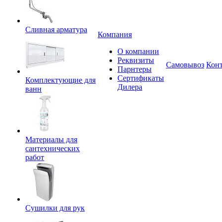
Сливная арматура
Компания
О компании
Реквизиты
Самовывоз
Кон
Парнтеры
Сертификаты
Комплектующие для
Дилера
ванн
Материалы для
сантехнических
работ
Сушилки для рук