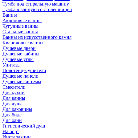
Тумба под стиральную машину
Тумба в ванную со столешницей
Ванны
Акриловые ванны
Чугунные ванны
Стальные ванны
Ванны из искусственного камня
Квариловые ванны
Душевые двери
Душевые кабины
Душевые углы
Унитазы
Полотенцесушители
Душевые панели
Душевые системы
Смесители
Для кухни
Для ванны
Для душа
Для раковины
Для биде
Для бани
Гигиенический душ
На борт
Инсталляции