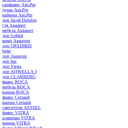
санфаянс Am.Pm
души Am.Pm
кабины Am.Pm
доп Jacob Delafon
г/м Акванет
мебель Акванет
доп Gebirit
комп Акватон
доп OPADIRIS
bette
доп Акватек
доп бас
доп Viega
доп AQWELLA 5
доп CLARBERG
фаянс ROCA
мебель ROCA
ванны ROCA
фаянс Cersanit
ванны Cersanit
смесители AESSEL
фаянс VITRA
клавиши VITRA
ванны VITRA