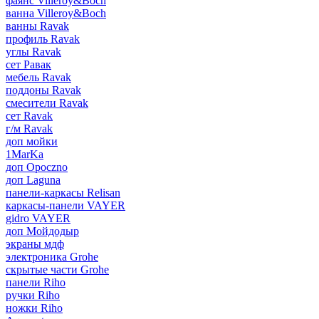
фаянс Villeroy&Boch
ванна Villeroy&Boch
ванны Ravak
профиль Ravak
углы Ravak
сет Равак
мебель Ravak
поддоны Ravak
смесители Ravak
сет Ravak
г/м Ravak
доп мойки
1MarKa
доп Opoczno
доп Laguna
панели-каркасы Relisan
каркасы-панели VAYER
gidro VAYER
доп Мойдодыр
экраны мдф
электроника Grohe
скрытые части Grohe
панели Riho
ручки Riho
ножки Riho