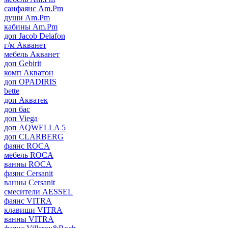
санфаянс Am.Pm
души Am.Pm
кабины Am.Pm
доп Jacob Delafon
г/м Акванет
мебель Акванет
доп Gebirit
комп Акватон
доп OPADIRIS
bette
доп Акватек
доп бас
доп Viega
доп AQWELLA 5
доп CLARBERG
фаянс ROCA
мебель ROCA
ванны ROCA
фаянс Cersanit
ванны Cersanit
смесители AESSEL
фаянс VITRA
клавиши VITRA
ванны VITRA