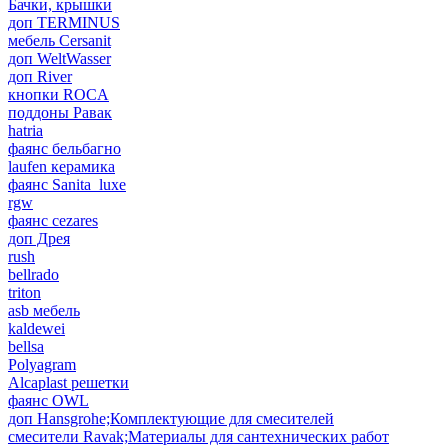
Бачки, крышки
доп TERMINUS
мебель Cersanit
доп WeltWasser
доп River
кнопки ROCA
поддоны Равак
hatria
фаянс бельбагно
laufen керамика
фаянс Sanita_luxe
rgw
фаянс cezares
доп Дрея
rush
bellrado
triton
asb мебель
kaldewei
bellsa
Polyagram
Alcaplast решетки
фаянс OWL
доп Hansgrohe;Комплектующие для смесителей
смесители Ravak;Материалы для сантехнических работ