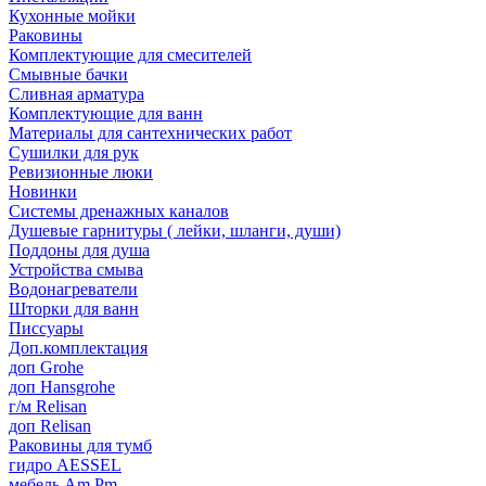
Кухонные мойки
Раковины
Комплектующие для смесителей
Смывные бачки
Сливная арматура
Комплектующие для ванн
Материалы для сантехнических работ
Сушилки для рук
Ревизионные люки
Новинки
Системы дренажных каналов
Душевые гарнитуры ( лейки, шланги, души)
Поддоны для душа
Устройства смыва
Водонагреватели
Шторки для ванн
Писсуары
Доп.комплектация
доп Grohe
доп Hansgrohe
г/м Relisan
доп Relisan
Раковины для тумб
гидро AESSEL
мебель Am.Pm