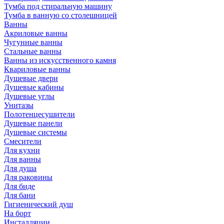
Тумба под стиральную машину
Тумба в ванную со столешницей
Ванны
Акриловые ванны
Чугунные ванны
Стальные ванны
Ванны из искусственного камня
Квариловые ванны
Душевые двери
Душевые кабины
Душевые углы
Унитазы
Полотенцесушители
Душевые панели
Душевые системы
Смесители
Для кухни
Для ванны
Для душа
Для раковины
Для биде
Для бани
Гигиенический душ
На борт
Инсталляции