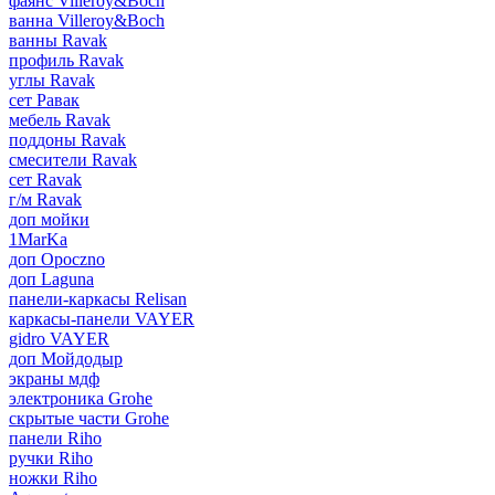
фаянс Villeroy&Boch
ванна Villeroy&Boch
ванны Ravak
профиль Ravak
углы Ravak
сет Равак
мебель Ravak
поддоны Ravak
смесители Ravak
сет Ravak
г/м Ravak
доп мойки
1MarKa
доп Opoczno
доп Laguna
панели-каркасы Relisan
каркасы-панели VAYER
gidro VAYER
доп Мойдодыр
экраны мдф
электроника Grohe
скрытые части Grohe
панели Riho
ручки Riho
ножки Riho