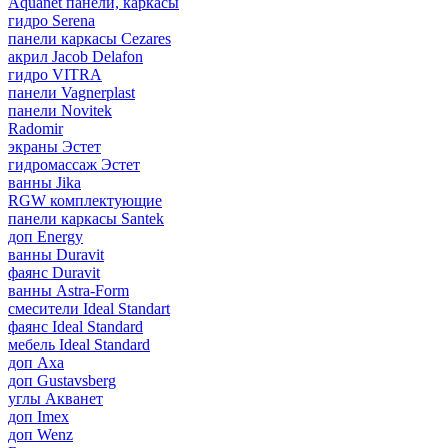
Aquanet панели, каркасы
гидро Serena
панели каркасы Cezares
акрил Jacob Delafon
гидро VITRA
панели Vagnerplast
панели Novitek
Radomir
экраны Эстет
гидромассаж Эстет
ванны Jika
RGW комплектующие
панели каркасы Santek
доп Energy
ванны Duravit
фаянс Duravit
ванны Astra-Form
смесители Ideal Standart
фаянс Ideal Standard
мебель Ideal Standard
доп Axa
доп Gustavsberg
углы Акванет
доп Imex
доп Wenz