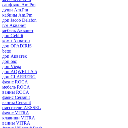
санфаянс Am.Pm
души Am.Pm
кабины Am.Pm
доп Jacob Delafon
г/м Акванет
мебель Акванет
доп Gebirit
комп Акватон
доп OPADIRIS
bette
доп Акватек
доп бас
доп Viega
доп AQWELLA 5
доп CLARBERG
фаянс ROCA
мебель ROCA
ванны ROCA
фаянс Cersanit
ванны Cersanit
смесители AESSEL
фаянс VITRA
клавиши VITRA
ванны VITRA