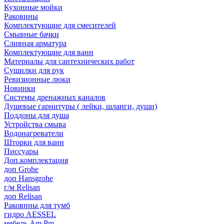
Кухонные мойки
Раковины
Комплектующие для смесителей
Смывные бачки
Сливная арматура
Комплектующие для ванн
Материалы для сантехнических работ
Сушилки для рук
Ревизионные люки
Новинки
Системы дренажных каналов
Душевые гарнитуры ( лейки, шланги, души)
Поддоны для душа
Устройства смыва
Водонагреватели
Шторки для ванн
Писсуары
Доп.комплектация
доп Grohe
доп Hansgrohe
г/м Relisan
доп Relisan
Раковины для тумб
гидро AESSEL
мебель Am.Pm