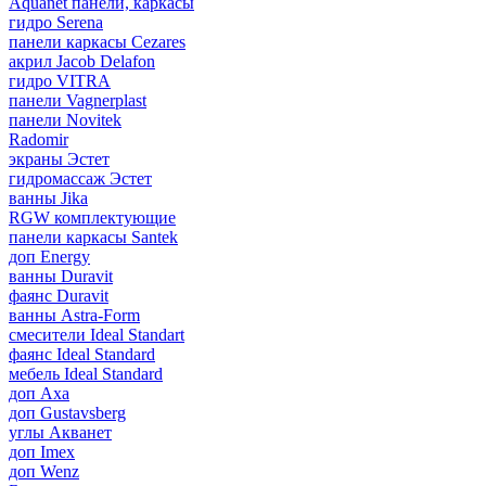
Aquanet панели, каркасы
гидро Serena
панели каркасы Cezares
акрил Jacob Delafon
гидро VITRA
панели Vagnerplast
панели Novitek
Radomir
экраны Эстет
гидромассаж Эстет
ванны Jika
RGW комплектующие
панели каркасы Santek
доп Energy
ванны Duravit
фаянс Duravit
ванны Astra-Form
смесители Ideal Standart
фаянс Ideal Standard
мебель Ideal Standard
доп Axa
доп Gustavsberg
углы Акванет
доп Imex
доп Wenz