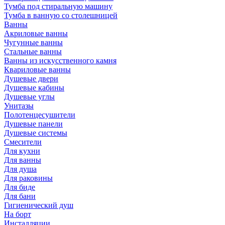
Тумба под стиральную машину
Тумба в ванную со столешницей
Ванны
Акриловые ванны
Чугунные ванны
Стальные ванны
Ванны из искусственного камня
Квариловые ванны
Душевые двери
Душевые кабины
Душевые углы
Унитазы
Полотенцесушители
Душевые панели
Душевые системы
Смесители
Для кухни
Для ванны
Для душа
Для раковины
Для биде
Для бани
Гигиенический душ
На борт
Инсталляции