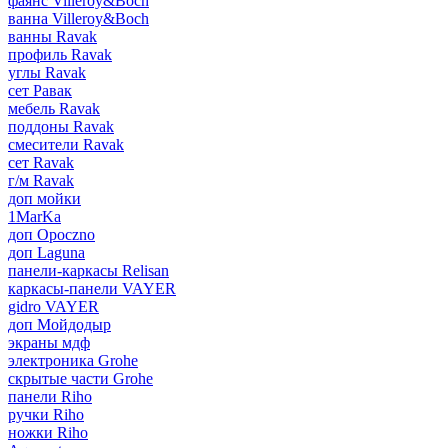
фаянс Villeroy&Boch
ванна Villeroy&Boch
ванны Ravak
профиль Ravak
углы Ravak
сет Равак
мебель Ravak
поддоны Ravak
смесители Ravak
сет Ravak
г/м Ravak
доп мойки
1MarKa
доп Opoczno
доп Laguna
панели-каркасы Relisan
каркасы-панели VAYER
gidro VAYER
доп Мойдодыр
экраны мдф
электроника Grohe
скрытые части Grohe
панели Riho
ручки Riho
ножки Riho