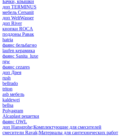
Бачки, крышки
доп TERMINUS
мебель Cersanit
доп WeltWasser
доп River
кнопки ROCA
поддоны Равак
hatria
фаянс бельбагно
laufen керамика
фаянс Sanita_luxe
rgw
фаянс cezares
доп Дрея
rush
bellrado
triton
asb мебель
kaldewei
bellsa
Polyagram
Alcaplast решетки
фаянс OWL
доп Hansgrohe;Комплектующие для смесителей
смесители Ravak;Материалы для сантехнических работ