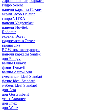
Aquanet панели, каркасы
гидро Serena
панели каркасы Cezares
акрил Jacob Delafon
гидро VITRA
панели Vagnerplast
панели Novitek
Radomir
экраны Эстет
гидромассаж Эстет
ванны Jika
RGW комплектующие
панели каркасы Santek
доп Energy
ванны Duravit
фаянс Duravit
ванны Astra-Form
смесители Ideal Standart
фаянс Ideal Standard
мебель Ideal Standard
доп Axa
доп Gustavsberg
углы Акванет
доп Imex
доп Wenz