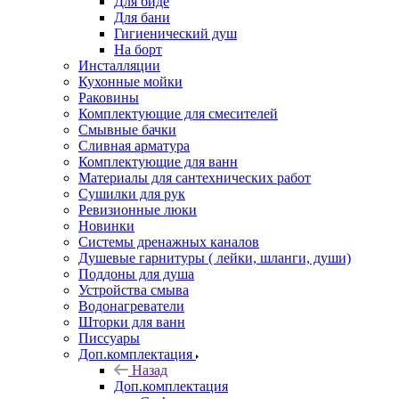
Для биде
Для бани
Гигиенический душ
На борт
Инсталляции
Кухонные мойки
Раковины
Комплектующие для смесителей
Смывные бачки
Сливная арматура
Комплектующие для ванн
Материалы для сантехнических работ
Сушилки для рук
Ревизионные люки
Новинки
Системы дренажных каналов
Душевые гарнитуры ( лейки, шланги, души)
Поддоны для душа
Устройства смыва
Водонагреватели
Шторки для ванн
Писсуары
Доп.комплектация
Назад
Доп.комплектация