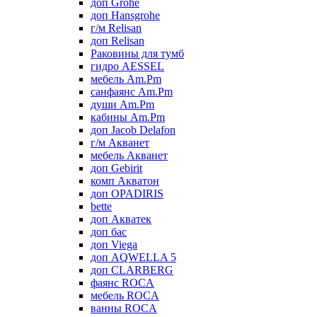
доп Grohe
доп Hansgrohe
г/м Relisan
доп Relisan
Раковины для тумб
гидро AESSEL
мебель Am.Pm
санфаянс Am.Pm
души Am.Pm
кабины Am.Pm
доп Jacob Delafon
г/м Акванет
мебель Акванет
доп Gebirit
комп Акватон
доп OPADIRIS
bette
доп Акватек
доп бас
доп Viega
доп AQWELLA 5
доп CLARBERG
фаянс ROCA
мебель ROCA
ванны ROCA