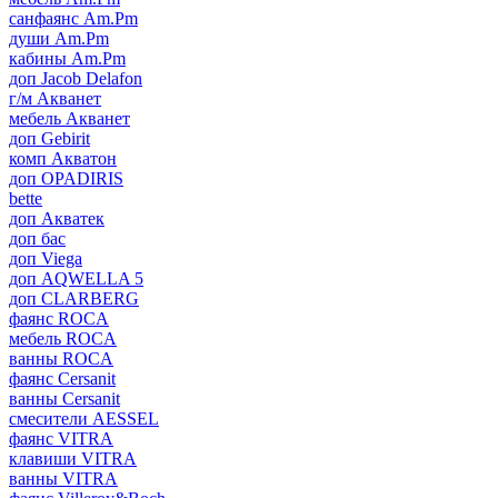
санфаянс Am.Pm
души Am.Pm
кабины Am.Pm
доп Jacob Delafon
г/м Акванет
мебель Акванет
доп Gebirit
комп Акватон
доп OPADIRIS
bette
доп Акватек
доп бас
доп Viega
доп AQWELLA 5
доп CLARBERG
фаянс ROCA
мебель ROCA
ванны ROCA
фаянс Cersanit
ванны Cersanit
смесители AESSEL
фаянс VITRA
клавиши VITRA
ванны VITRA