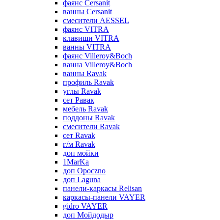
фаянс Cersanit
ванны Cersanit
смесители AESSEL
фаянс VITRA
клавиши VITRA
ванны VITRA
фаянс Villeroy&Boch
ванна Villeroy&Boch
ванны Ravak
профиль Ravak
углы Ravak
сет Равак
мебель Ravak
поддоны Ravak
смесители Ravak
сет Ravak
г/м Ravak
доп мойки
1MarKa
доп Opoczno
доп Laguna
панели-каркасы Relisan
каркасы-панели VAYER
gidro VAYER
доп Мойдодыр