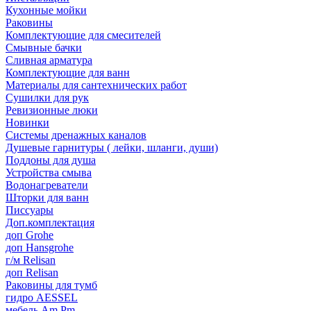
Кухонные мойки
Раковины
Комплектующие для смесителей
Смывные бачки
Сливная арматура
Комплектующие для ванн
Материалы для сантехнических работ
Сушилки для рук
Ревизионные люки
Новинки
Системы дренажных каналов
Душевые гарнитуры ( лейки, шланги, души)
Поддоны для душа
Устройства смыва
Водонагреватели
Шторки для ванн
Писсуары
Доп.комплектация
доп Grohe
доп Hansgrohe
г/м Relisan
доп Relisan
Раковины для тумб
гидро AESSEL
мебель Am.Pm