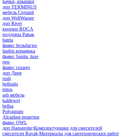
Бачки, крышки
доп TERMINUS
мебель Cersanit
доп WeltWasser
доп River
кнопки ROCA
поддоны Равак
hatria
фаянс бельбагно
laufen керамика
фаянс Sanita_luxe
rgw
фаянс cezares
доп Дрея
rush
bellrado
triton
asb мебель
kaldewei
bellsa
Polyagram
Alcaplast решетки
фаянс OWL
доп Hansgrohe;Комплектующие для смесителей
смесители Ravak;Материалы для сантехнических работ