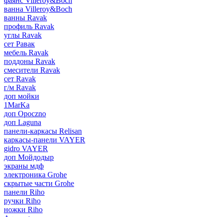
фаянс Villeroy&Boch
ванна Villeroy&Boch
ванны Ravak
профиль Ravak
углы Ravak
сет Равак
мебель Ravak
поддоны Ravak
смесители Ravak
сет Ravak
г/м Ravak
доп мойки
1MarKa
доп Opoczno
доп Laguna
панели-каркасы Relisan
каркасы-панели VAYER
gidro VAYER
доп Мойдодыр
экраны мдф
электроника Grohe
скрытые части Grohe
панели Riho
ручки Riho
ножки Riho