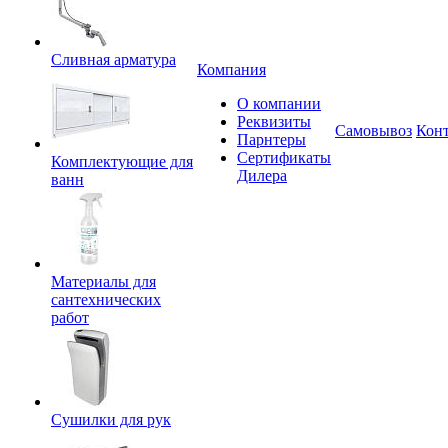
Сливная арматура
Компания
О компании
Реквизиты
Самовывоз
Кон
Парнтеры
Сертификаты
Комплектующие для
Дилера
ванн
Материалы для
сантехнических
работ
Сушилки для рук