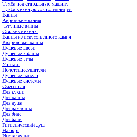
Тумба под стиральную машину
Тумба в ванную со столешницей
Ванны
Акриловые ванны
Чугунные ванны
Стальные ванны
Ванны из искусственного камня
Квариловые ванны
Душевые двери
Душевые кабины
Душевые углы
Унитазы
Полотенцесушители
Душевые панели
Душевые системы
Смесители
Для кухни
Для ванны
Для душа
Для раковины
Для биде
Для бани
Гигиенический душ
На борт
Инсталляции