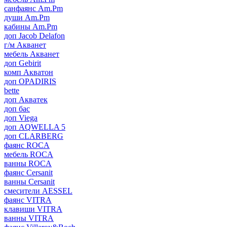
санфаянс Am.Pm
души Am.Pm
кабины Am.Pm
доп Jacob Delafon
г/м Акванет
мебель Акванет
доп Gebirit
комп Акватон
доп OPADIRIS
bette
доп Акватек
доп бас
доп Viega
доп AQWELLA 5
доп CLARBERG
фаянс ROCA
мебель ROCA
ванны ROCA
фаянс Cersanit
ванны Cersanit
смесители AESSEL
фаянс VITRA
клавиши VITRA
ванны VITRA