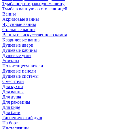
Тумба под стиральную машину
Тумба в ванную со столешницей
Ванны
Акриловые ванны
Чугунные ванны
Стальные ванны
Ванны из искусственного камня
Квариловые ванны
Душевые двери
Душевые кабины
Душевые углы
Унитазы
Полотенцесушители
Душевые панели
Душевые системы
Смесители
Для кухни
Для ванны
Для душа
Для раковины
Для биде
Для бани
Гигиенический душ
На борт
Инсталляции