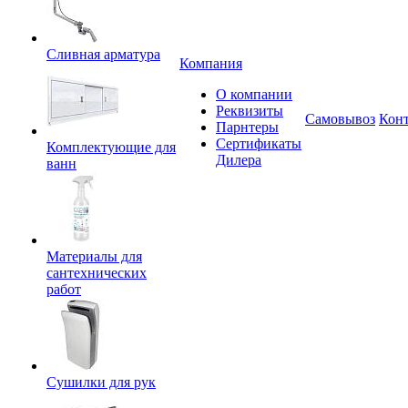
Сливная арматура
Компания
О компании
Реквизиты
Самовывоз
Кон
Парнтеры
Сертификаты
Комплектующие для
Дилера
ванн
Материалы для
сантехнических
работ
Сушилки для рук