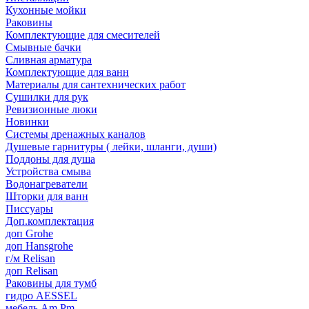
Кухонные мойки
Раковины
Комплектующие для смесителей
Смывные бачки
Сливная арматура
Комплектующие для ванн
Материалы для сантехнических работ
Сушилки для рук
Ревизионные люки
Новинки
Системы дренажных каналов
Душевые гарнитуры ( лейки, шланги, души)
Поддоны для душа
Устройства смыва
Водонагреватели
Шторки для ванн
Писсуары
Доп.комплектация
доп Grohe
доп Hansgrohe
г/м Relisan
доп Relisan
Раковины для тумб
гидро AESSEL
мебель Am.Pm