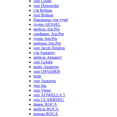
доп Grohe
доп Hansgrohe
г/м Relisan
доп Relisan
Раковины для тумб
гидро AESSEL
мебель Am.Pm
санфаянс Am.Pm
души Am.Pm
кабины Am.Pm
доп Jacob Delafon
г/м Акванет
мебель Акванет
доп Gebirit
комп Акватон
доп OPADIRIS
bette
доп Акватек
доп бас
доп Viega
доп AQWELLA 5
доп CLARBERG
фаянс ROCA
мебель ROCA
ванны ROCA