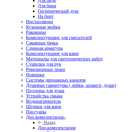
Для биде
Для бани
Гигиенический душ
На борт
Инсталляции
Кухонные мойки
Раковины
Комплектующие для смесителей
Смывные бачки
Сливная арматура
Комплектующие для ванн
Материалы для сантехнических работ
Сушилки для рук
Ревизионные люки
Новинки
Системы дренажных каналов
Душевые гарнитуры ( лейки, шланги, души)
Поддоны для душа
Устройства смыва
Водонагреватели
Шторки для ванн
Писсуары
Доп.комплектация
Назад
Доп.комплектация