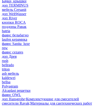
Бачки, крышки
доп TERMINUS
мебель Cersanit
доп WeltWasser
доп River
кнопки ROCA
поддоны Равак
hatria
фаянс бельбагно
laufen керамика
фаянс Sanita_luxe
rgw
фаянс cezares
доп Дрея
rush
bellrado
triton
asb мебель
kaldewei
bellsa
Polyagram
Alcaplast решетки
фаянс OWL
доп Hansgrohe;Комплектующие для смесителей
смесители Ravak;Материалы для сантехнических работ