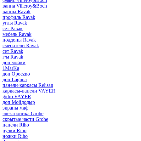
фаянс Villeroy&Boch
ванна Villeroy&Boch
ванны Ravak
профиль Ravak
углы Ravak
сет Равак
мебель Ravak
поддоны Ravak
смесители Ravak
сет Ravak
г/м Ravak
доп мойки
1MarKa
доп Opoczno
доп Laguna
панели-каркасы Relisan
каркасы-панели VAYER
gidro VAYER
доп Мойдодыр
экраны мдф
электроника Grohe
скрытые части Grohe
панели Riho
ручки Riho
ножки Riho