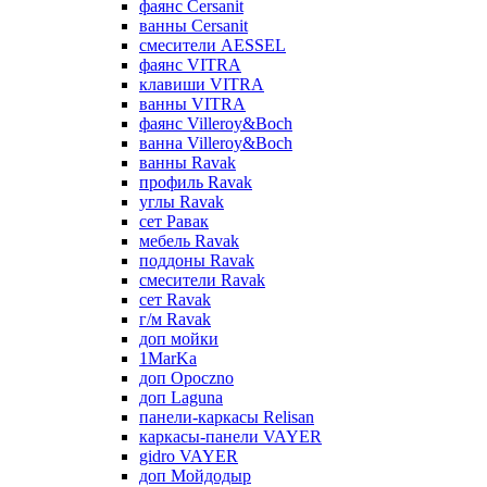
фаянс Cersanit
ванны Cersanit
смесители AESSEL
фаянс VITRA
клавиши VITRA
ванны VITRA
фаянс Villeroy&Boch
ванна Villeroy&Boch
ванны Ravak
профиль Ravak
углы Ravak
сет Равак
мебель Ravak
поддоны Ravak
смесители Ravak
сет Ravak
г/м Ravak
доп мойки
1MarKa
доп Opoczno
доп Laguna
панели-каркасы Relisan
каркасы-панели VAYER
gidro VAYER
доп Мойдодыр