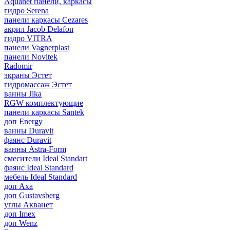
Aquanet панели, каркасы
гидро Serena
панели каркасы Cezares
акрил Jacob Delafon
гидро VITRA
панели Vagnerplast
панели Novitek
Radomir
экраны Эстет
гидромассаж Эстет
ванны Jika
RGW комплектующие
панели каркасы Santek
доп Energy
ванны Duravit
фаянс Duravit
ванны Astra-Form
смесители Ideal Standart
фаянс Ideal Standard
мебель Ideal Standard
доп Axa
доп Gustavsberg
углы Акванет
доп Imex
доп Wenz