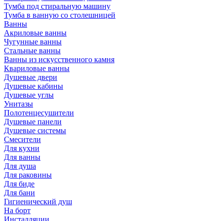
Тумба под стиральную машину
Тумба в ванную со столешницей
Ванны
Акриловые ванны
Чугунные ванны
Стальные ванны
Ванны из искусственного камня
Квариловые ванны
Душевые двери
Душевые кабины
Душевые углы
Унитазы
Полотенцесушители
Душевые панели
Душевые системы
Смесители
Для кухни
Для ванны
Для душа
Для раковины
Для биде
Для бани
Гигиенический душ
На борт
Инсталляции