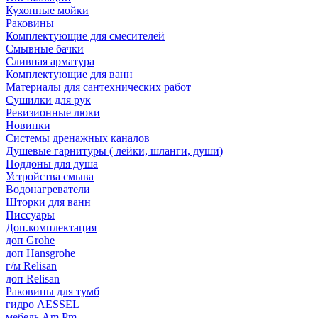
Кухонные мойки
Раковины
Комплектующие для смесителей
Смывные бачки
Сливная арматура
Комплектующие для ванн
Материалы для сантехнических работ
Сушилки для рук
Ревизионные люки
Новинки
Системы дренажных каналов
Душевые гарнитуры ( лейки, шланги, души)
Поддоны для душа
Устройства смыва
Водонагреватели
Шторки для ванн
Писсуары
Доп.комплектация
доп Grohe
доп Hansgrohe
г/м Relisan
доп Relisan
Раковины для тумб
гидро AESSEL
мебель Am.Pm