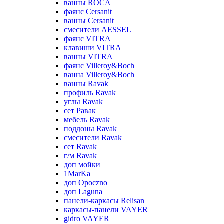
ванны ROCA
фаянс Cersanit
ванны Cersanit
смесители AESSEL
фаянс VITRA
клавиши VITRA
ванны VITRA
фаянс Villeroy&Boch
ванна Villeroy&Boch
ванны Ravak
профиль Ravak
углы Ravak
сет Равак
мебель Ravak
поддоны Ravak
смесители Ravak
сет Ravak
г/м Ravak
доп мойки
1MarKa
доп Opoczno
доп Laguna
панели-каркасы Relisan
каркасы-панели VAYER
gidro VAYER