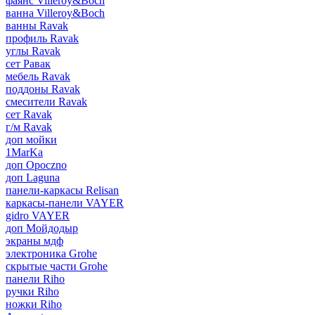
фаянс Villeroy&Boch
ванна Villeroy&Boch
ванны Ravak
профиль Ravak
углы Ravak
сет Равак
мебель Ravak
поддоны Ravak
смесители Ravak
сет Ravak
г/м Ravak
доп мойки
1MarKa
доп Opoczno
доп Laguna
панели-каркасы Relisan
каркасы-панели VAYER
gidro VAYER
доп Мойдодыр
экраны мдф
электроника Grohe
скрытые части Grohe
панели Riho
ручки Riho
ножки Riho