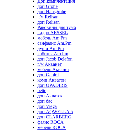
Доп.комплектация
доп Grohe
доп Hansgrohe
г/м Relisan
доп Relisan
Раковины для тумб
гидро AESSEL
мебель Am.Pm
санфаянс Am.Pm
души Am.Pm
кабины Am.Pm
доп Jacob Delafon
г/м Акванет
мебель Акванет
доп Gebirit
комп Акватон
доп OPADIRIS
bette
доп Акватек
доп бас
доп Viega
доп AQWELLA 5
доп CLARBERG
фаянс ROCA
мебель ROCA