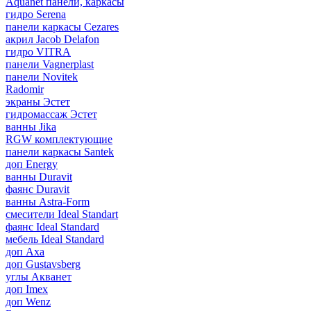
Aquanet панели, каркасы
гидро Serena
панели каркасы Cezares
акрил Jacob Delafon
гидро VITRA
панели Vagnerplast
панели Novitek
Radomir
экраны Эстет
гидромассаж Эстет
ванны Jika
RGW комплектующие
панели каркасы Santek
доп Energy
ванны Duravit
фаянс Duravit
ванны Astra-Form
смесители Ideal Standart
фаянс Ideal Standard
мебель Ideal Standard
доп Axa
доп Gustavsberg
углы Акванет
доп Imex
доп Wenz