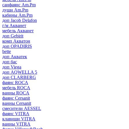
санфаянс Am.Pm
души Am.Pm
кабины Am.Pm
доп Jacob Delafon
г/м Акванет
мебель Акванет
доп Gebirit
комп Акватон
доп OPADIRIS
bette
доп Акватек
доп бас
доп Viega
доп AQWELLA 5
доп CLARBERG
фаянс ROCA
мебель ROCA
ванны ROCA
фаянс Cersanit
ванны Cersanit
смесители AESSEL
фаянс VITRA
клавиши VITRA
ванны VITRA