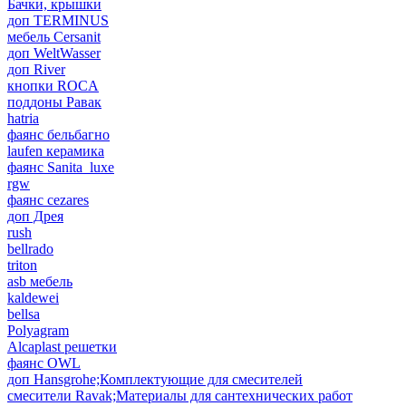
Бачки, крышки
доп TERMINUS
мебель Cersanit
доп WeltWasser
доп River
кнопки ROCA
поддоны Равак
hatria
фаянс бельбагно
laufen керамика
фаянс Sanita_luxe
rgw
фаянс cezares
доп Дрея
rush
bellrado
triton
asb мебель
kaldewei
bellsa
Polyagram
Alcaplast решетки
фаянс OWL
доп Hansgrohe;Комплектующие для смесителей
смесители Ravak;Материалы для сантехнических работ